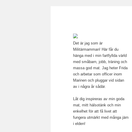
Main menu
Mamma, militär och märkbar
Skip to primary content
Militärmamma
Det är jag som är
Militärmamman! Här får du
hänga med i min fartfyllda värld
med småbarn, jobb, träning och
massa god mat. Jag heter Frida
och arbetar som officer inom
Marinen och pluggar vid sidan
av i några år sådär.
Låt dig inspireras av min goda
mat, mitt hälsotänk och min
enkelhet för att få livet att
fungera utmärkt med många järn
i elden!