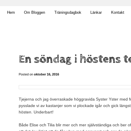
t obekväm
Hem
Om Bloggen
Träningsdagbok
Länkar
Kontakt
n
En söndag i höstens t
Posted on
oktober 16, 2016
Tjejerna och jag överraskade höggravida Syster Yster med f
pysslade vi av kastanjer som vi plockade igår och gick läng
hösten. Underbart!
Både Elise och Tilia blir mer och mer självständiga och ber 