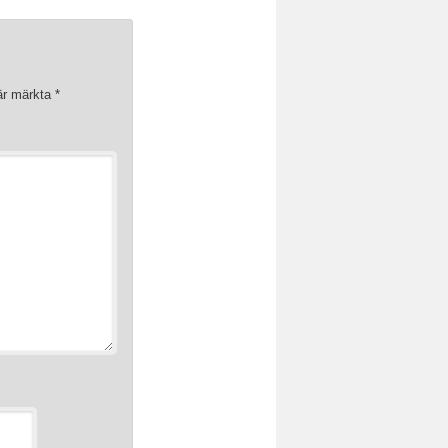
 är märkta
*