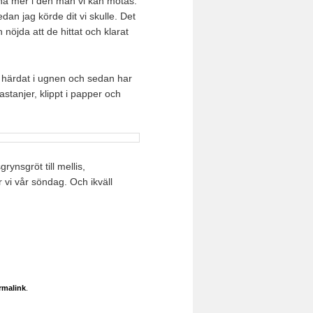
ärna mer i den mån vi kan mötas.
an jag körde dit vi skulle. Det
öjda att de hittat och klarat
som härdat i ugnen och sedan har
stanjer, klippt i papper och
rynsgröt till mellis,
i vår söndag. Och ikväll
rmalink
.