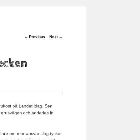
Post navigation
←
Previous
Next
→
ecken
rukost på Landet idag. Sen
st grusvägen och andades in
oftare om mer ansvar. Jag tycker