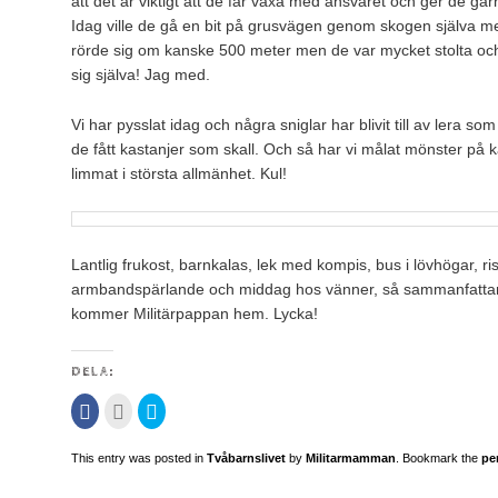
att det är viktigt att de får växa med ansvaret och ger de g
Idag ville de gå en bit på grusvägen genom skogen själva med
rörde sig om kanske 500 meter men de var mycket stolta och n
sig själva! Jag med.
Vi har pysslat idag och några sniglar har blivit till av lera 
de fått kastanjer som skall. Och så har vi målat mönster på ka
limmat i största allmänhet. Kul!
Lantlig frukost, barnkalas, lek med kompis, bus i lövhögar, risg
armbandspärlande och middag hos vänner, så sammanfattar v
kommer Militärpappan hem. Lycka!
DELA:
Klicka
Klicka
Klicka
för
för
för
att
att
att
dela
maila
dela
This entry was posted in
Tvåbarnslivet
by
Militarmamman
. Bookmark the
pe
på
detta
på
Facebook
till
Twitter
(Öppnas
en
(Öppnas