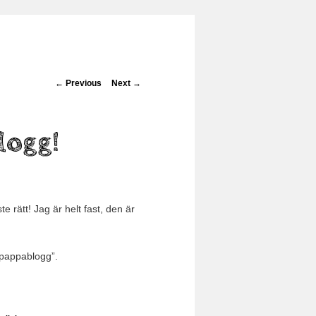
Post navigation
←
Previous
Next
→
logg!
e rätt! Jag är helt fast, den är
a pappablogg”.