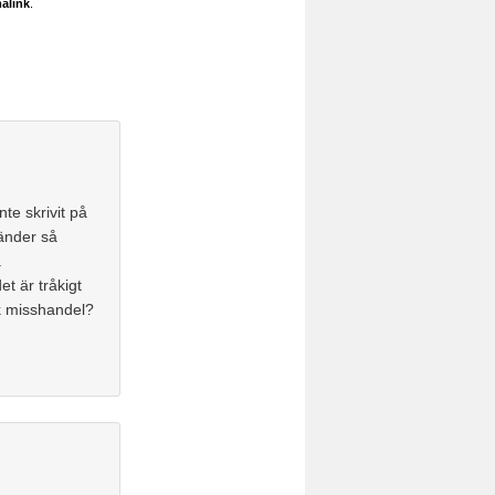
alink
.
nte skrivit på
händer så
.
et är tråkigt
sk misshandel?