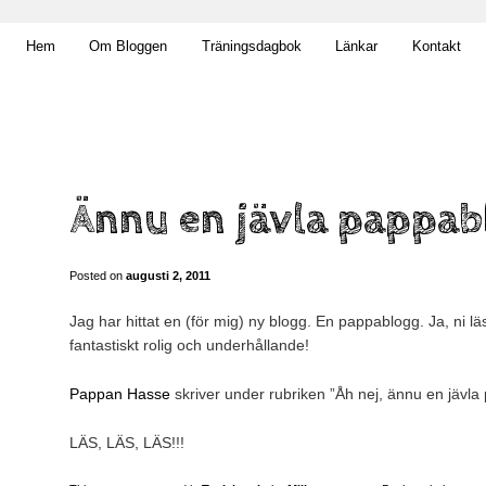
t obekväm
Hem
Om Bloggen
Träningsdagbok
Länkar
Kontakt
n
Ännu en jävla pappab
Posted on
augusti 2, 2011
Jag har hittat en (för mig) ny blogg. En pappablogg. Ja, ni läst
fantastiskt rolig och underhållande!
Pappan Hasse
skriver under rubriken ”Åh nej, ännu en jävl
LÄS, LÄS, LÄS!!!