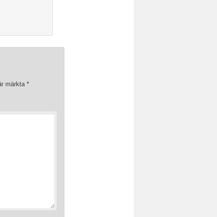
 är märkta
*