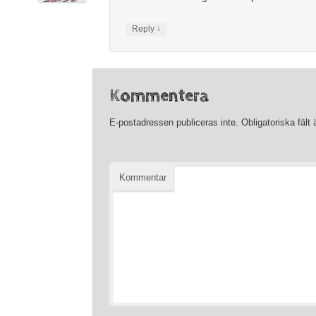
↓
Reply
Kommentera
E-postadressen publiceras inte.
Obligatoriska fält
Kommentar