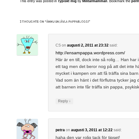
This entry was posted in
Typiskt mig
by
Militarmamman
. Bookmark the
perm
2 THOUGHTS ON “
ÄNNU EN JÄVLA PAPPABLOGG!
”
CS
on
augusti 2, 2011 at 23:32
said:
http://ensampappa.wordpress.com/
Här är en till, dock inte så rolig… Han har i
ett tag men det beror nog på att det inte 
mycket i kampen om att få träffa sina barn
Vad som än hänt i det förflutna tycker jag d
att barnen inte får träffa sin pappa, psyki
↓
Reply
petra
on
augusti 3, 2011 at 12:22
said:
haha den var rolig tack för tipset!