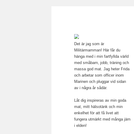
Main menu
Mamma, militär och märkbar
Skip to primary content
Militärmamma
Det är jag som är
Militärmamman! Här får du
hänga med i min fartfyllda värld
med småbarn, jobb, träning och
massa god mat. Jag heter Frida
och arbetar som officer inom
Marinen och pluggar vid sidan
av i några år sådär.
Låt dig inspireras av min goda
mat, mitt hälsotänk och min
enkelhet för att få livet att
fungera utmärkt med många järn
i elden!