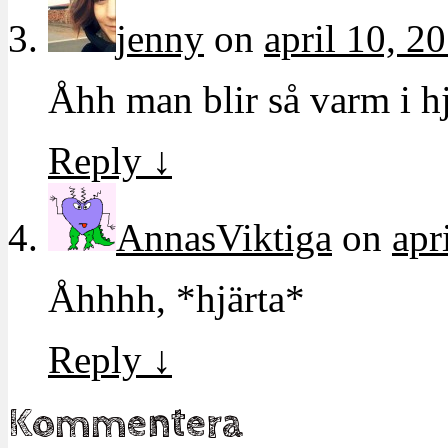
jenny
on
april 10, 2
Åhh man blir så varm i hj
Reply
↓
AnnasViktiga
on
apr
Åhhhh, *hjärta*
Reply
↓
Kommentera