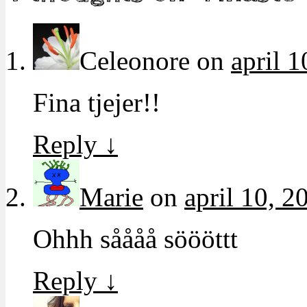
Celeonore
on
april 1
Fina tjejer!!
Reply
↓
Marie
on
april 10, 2
Ohhh såååå söööttt
Reply
↓