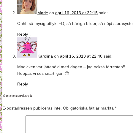
Marie
on
april 16, 2013 at 22:15
said:
Ohhh så mysig utflykt =D, så härliga bilder, så nöjd storasyst
Reply
↓
Karolina
on
april 16, 2013 at 22:40
said:
Madicken var jättenöjd med dagen – jag också förresten!!
Hoppas vi ses snart igen 🙂
Reply
↓
Kommentera
E-postadressen publiceras inte.
Obligatoriska fält är märkta
*