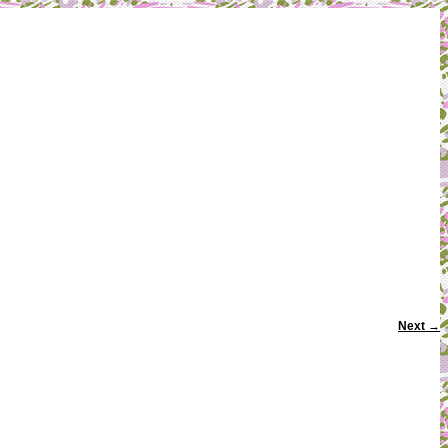
Next
→