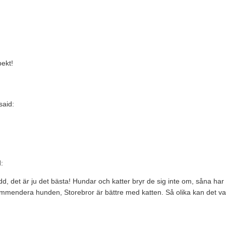
pekt!
said:
:
ädd, det är ju det bästa! Hundar och katter bryr de sig inte om, såna h
t kommendera hunden, Storebror är bättre med katten. Så olika kan det va