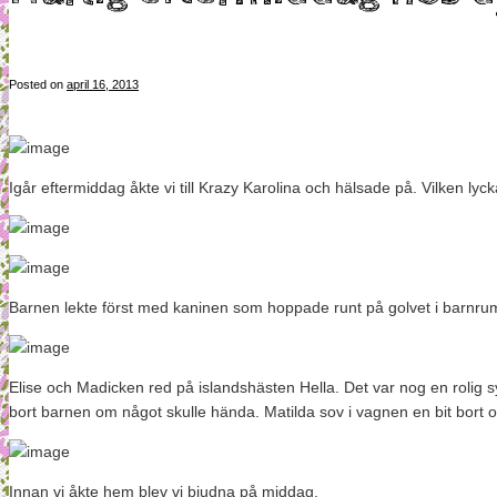
Posted on
april 16, 2013
Igår eftermiddag åkte vi till Krazy Karolina och hälsade på. Vilken lycka 
Barnen lekte först med kaninen som hoppade runt på golvet i barnrumme
Elise och Madicken red på islandshästen Hella. Det var nog en rolig s
bort barnen om något skulle hända. Matilda sov i vagnen en bit bort 
Innan vi åkte hem blev vi bjudna på middag.