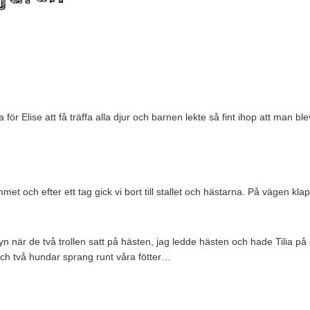
för Elise att få träffa alla djur och barnen lekte så fint ihop att man ble
t och efter ett tag gick vi bort till stallet och hästarna. På vägen kl
yn när de två trollen satt på hästen, jag ledde hästen och hade Tilia p
och två hundar sprang runt våra fötter…