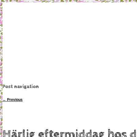
Mamma, militär och märkbart obekväm
Militärmamman
Post navigation
←
Previous
Härlig eftermiddag hos 