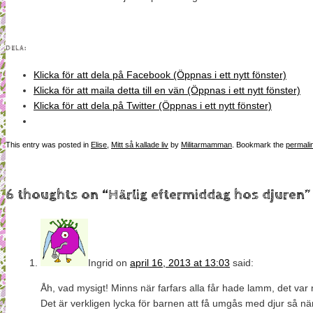
DELA:
Klicka för att dela på Facebook (Öppnas i ett nytt fönster)
Klicka för att maila detta till en vän (Öppnas i ett nytt fönster)
Klicka för att dela på Twitter (Öppnas i ett nytt fönster)
This entry was posted in
Elise
,
Mitt så kallade liv
by
Militarmamman
. Bookmark the
permali
6 thoughts on “
Härlig eftermiddag hos djuren
”
Ingrid
on
april 16, 2013 at 13:03
said:
Åh, vad mysigt! Minns när farfars alla får hade lamm, det var
Det är verkligen lycka för barnen att få umgås med djur så n