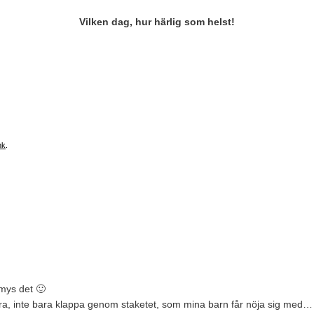
Vilken dag, hur härlig som helst!
nk
.
 mys det 🙂
ära, inte bara klappa genom staketet, som mina barn får nöja sig med… 