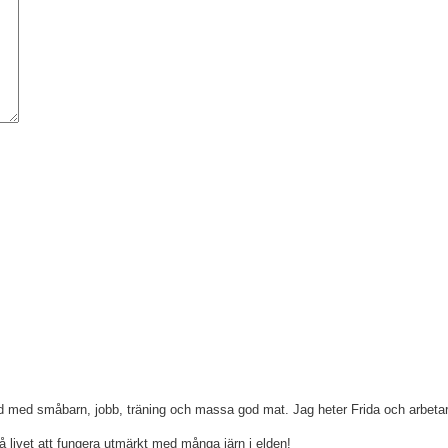
ld med småbarn, jobb, träning och massa god mat. Jag heter Frida och arbetar 
å livet att fungera utmärkt med många järn i elden!