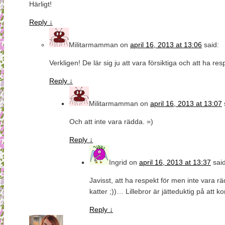
Härligt!
Reply
↓
Militarmamman
on
april 16, 2013 at 13:06
said:
Verkligen! De lär sig ju att vara försiktiga och att ha res
Reply
↓
Militarmamman
on
april 16, 2013 at 13:07
Och att inte vara rädda. =)
Reply
↓
Ingrid
on
april 16, 2013 at 13:37
said
Javisst, att ha respekt för men inte vara r
katter ;))… Lillebror är jätteduktig på at
Reply
↓