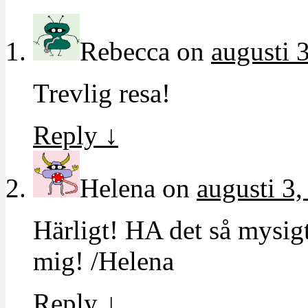
Rebecca
on
augusti 
Trevlig resa!
Reply
↓
Helena
on
augusti 3,
Härligt! HA det så mysigt
mig! /Helena
Reply
↓