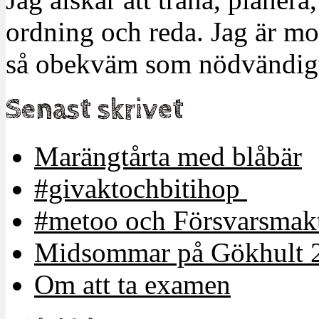
ordning och reda. Jag är m
så obekväm som nödvändigt
Senast skrivet
Marängtårta med blåbär
#givaktochbitihop
#metoo och Försvarsmakt
Midsommar på Gökhult 
Om att ta examen