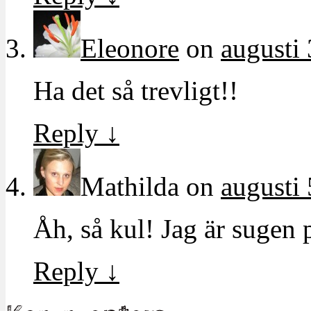
Eleonore
on
augusti 
Ha det så trevligt!!
Reply
↓
Mathilda
on
augusti 
Åh, så kul! Jag är sugen 
Reply
↓