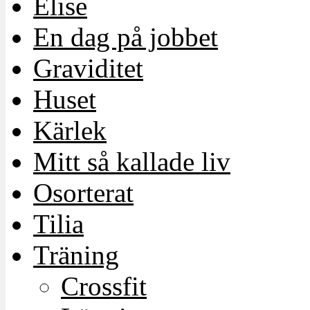
Elise
En dag på jobbet
Graviditet
Huset
Kärlek
Mitt så kallade liv
Osorterat
Tilia
Träning
Crossfit