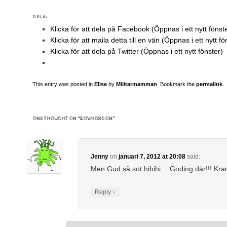
DELA:
Klicka för att dela på Facebook (Öppnas i ett nytt fönst
Klicka för att maila detta till en vän (Öppnas i ett nytt fö
Klicka för att dela på Twitter (Öppnas i ett nytt fönster)
This entry was posted in
Elise
by
Militarmamman
. Bookmark the
permalink
.
ONE THOUGHT ON “
SOVMORGON
”
Jenny
on
januari 7, 2012 at 20:08
said:
Men Gud så söt hihihi… Goding där!!! Kra
↓
Reply