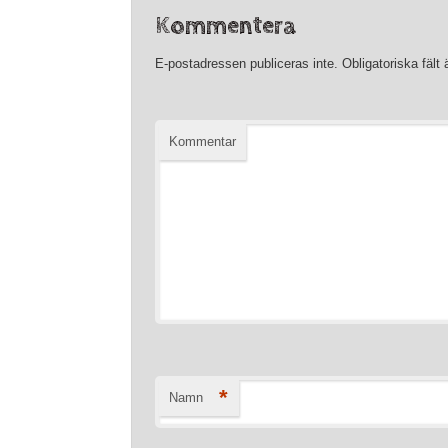
Kommentera
E-postadressen publiceras inte.
Obligatoriska fält
Kommentar
*
Namn