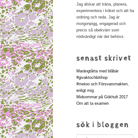
Jag älskar att träna, planera,
experimentera i köket och att ha
ordning och reda. Jag är
morgonpigg, engagerad och
precis så obekväm som
nödvändigt när det behövs.
senast skrivet
Marängtårta med blåbär
#givaktochbitihop
#metoo och Försvarsmakten,
enligt mig.
Midsommar på Gökhult 2017
Om att ta examen
sök i bloggen
Search