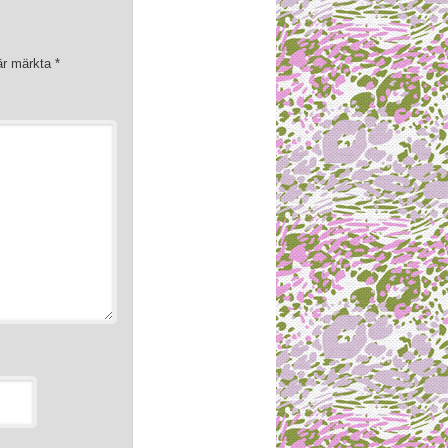
 är märkta
*