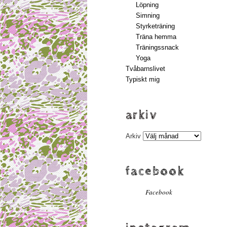
Löpning
Simning
Styrketräning
Träna hemma
Träningssnack
Yoga
Tvåbarnslivet
Typiskt mig
arkiv
Arkiv
facebook
Facebook