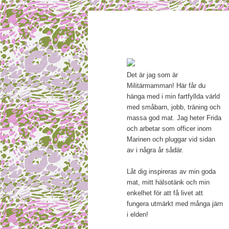
Main menu
Mamma, militär och märkbar
Skip to primary content
Militärmamma
Det är jag som är
Militärmamman! Här får du
hänga med i min fartfyllda värld
med småbarn, jobb, träning och
massa god mat. Jag heter Frida
och arbetar som officer inom
Marinen och pluggar vid sidan
av i några år sådär.
Låt dig inspireras av min goda
mat, mitt hälsotänk och min
enkelhet för att få livet att
fungera utmärkt med många järn
i elden!