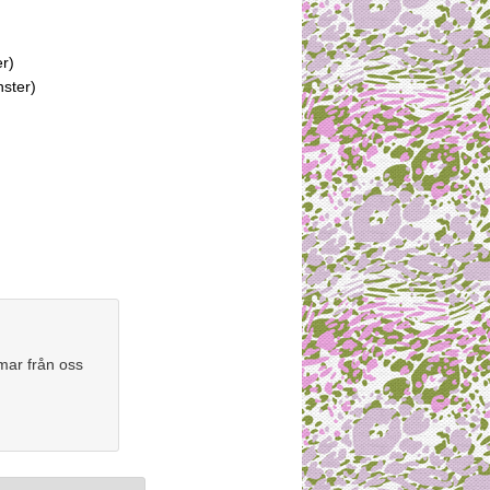
er)
nster)
mar från oss