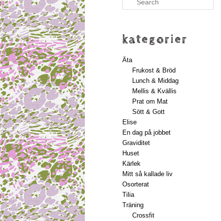
kategorier
Äta
Frukost & Bröd
Lunch & Middag
Mellis & Kvällis
Prat om Mat
Sött & Gott
Elise
En dag på jobbet
Graviditet
Huset
Kärlek
Mitt så kallade liv
Osorterat
Tilia
Träning
Crossfit