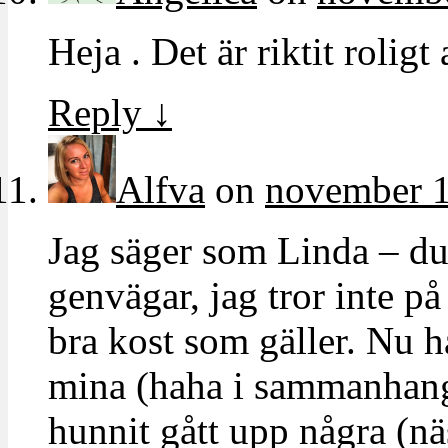
Heja . Det är riktit rolig
Reply
↓
Alfva
on
november 1
Jag säger som Linda – du 
genvägar, jag tror inte på 
bra kost som gäller. Nu ha
mina (haha i sammanhange
hunnit gått upp några (nä