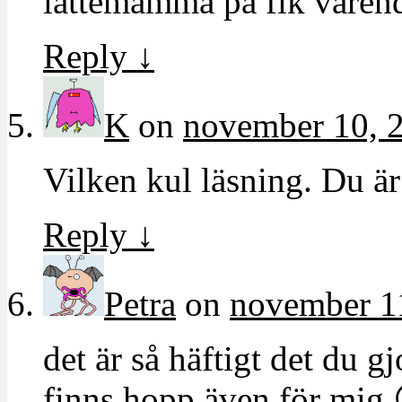
lattemamma på fik varen
Reply
↓
K
on
november 10, 2
Vilken kul läsning. Du ä
Reply
↓
Petra
on
november 11
det är så häftigt det du gj
finns hopp även för mig 