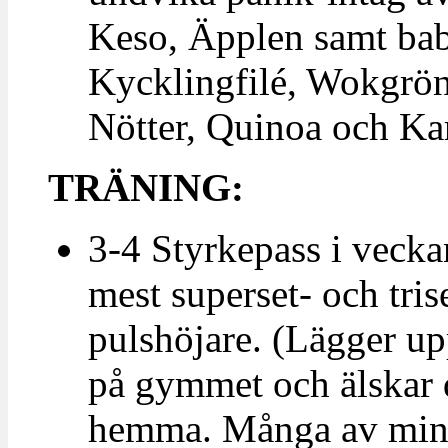
Keso, Äpplen samt ba
Kycklingfilé, Wokgrön
Nötter, Quinoa och 
TRÄNING:
3-4 Styrkepass i veckan
mest superset- och tri
pulshöjare. (Lägger up
på gymmet och älskar d
hemma. Många av mina 