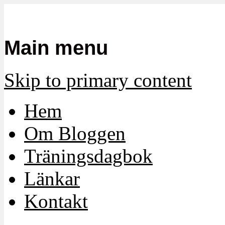
Mamma, militär och märkbart obekvä
Militärmamman
Main menu
Skip to primary content
Hem
Om Bloggen
Träningsdagbok
Länkar
Kontakt