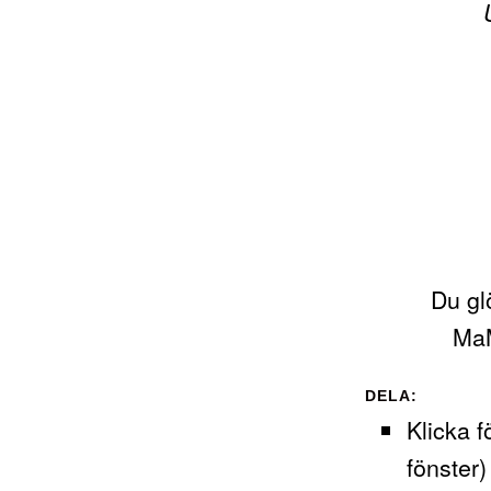
Du gl
MaM
DELA:
Klicka f
fönster)