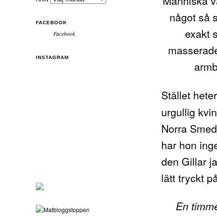
Människa vad
något så s
FACEBOOK
exakt s
Facebook
masserade
INSTAGRAM
armb
Stället hete
urgullig kvi
Norra Smedj
har hon ing
den Gillar j
lätt tryckt 
En timme