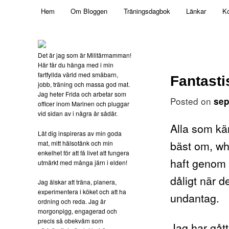
Main menu
Mamma, militär och märkbart obekväm
Hem
Om Bloggen
Träningsdagbok
Länkar
Ko
Skip to primary content
Militärmamman
Det är jag som är Militärmamman!
Här får du hänga med i min
fartfyllda värld med småbarn,
Fantasti
jobb, träning och massa god mat.
Jag heter Frida och arbetar som
Posted on
sep
officer inom Marinen och pluggar
vid sidan av i några år sådär.
Alla som kän
Låt dig inspireras av min goda
bäst om, wh
mat, mitt hälsotänk och min
enkelhet för att få livet att fungera
haft genom 
utmärkt med många järn i elden!
dåligt när 
Jag älskar att träna, planera,
experimentera i köket och att ha
undantag.
ordning och reda. Jag är
morgonpigg, engagerad och
precis så obekväm som
Jag har gåt