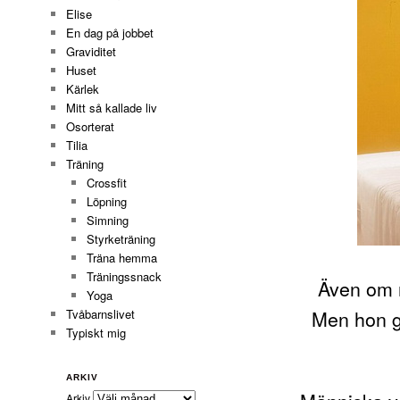
Elise
En dag på jobbet
Graviditet
Huset
Kärlek
Mitt så kallade liv
Osorterat
Tilia
Träning
Crossfit
Löpning
Simning
Styrketräning
Träna hemma
Träningssnack
Även om m
Yoga
Men hon g
Tvåbarnslivet
Typiskt mig
ARKIV
Arkiv