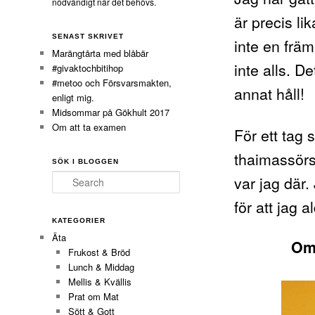
nödvändigt när det behövs.
är precis li
SENAST SKRIVET
inte en frä
Marängtårta med blåbär
inte alls. D
#givaktochbitihop
#metoo och Försvarsmakten,
annat håll!
enligt mig.
Midsommar på Gökhult 2017
Om att ta examen
För ett ta
thaimassörsk
SÖK I BLOGGEN
var jag där.
Search
för att jag a
KATEGORIER
Äta
Om 
Frukost & Bröd
Lunch & Middag
Mellis & Kvällis
Prat om Mat
Sött & Gott