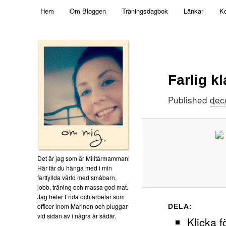
Main menu
Mamma, militär och märkbart obekväm
Hem
Om Bloggen
Träningsdagbok
Länkar
Ko
Skip to primary content
Militärmamman
Farlig k
Published
dec
Det är jag som är Militärmamman!
Här får du hänga med i min
fartfyllda värld med småbarn,
jobb, träning och massa god mat.
Jag heter Frida och arbetar som
officer inom Marinen och pluggar
DELA:
vid sidan av i några år sådär.
Klicka f