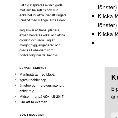
Låt dig inspireras av min goda
fönster)
mat, mitt hälsotänk och min
Klicka f
enkelhet för att få livet att fungera
utmärkt med många järn i elden!
fönster)
Jag älskar att träna, planera,
Klicka f
experimentera i köket och att ha
ordning och reda. Jag är
morgonpigg, engagerad och
precis så obekväm som
nödvändigt när det behövs.
SENAST SKRIVET
Marängtårta med blåbär
K
#givaktochbitihop
#metoo och Försvarsmakten,
E-p
enligt mig.
är
Midsommar på Gökhult 2017
Om att ta examen
SÖK I BLOGGEN