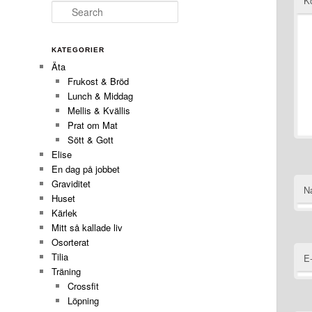
K
Search
KATEGORIER
Äta
Frukost & Bröd
Lunch & Middag
Mellis & Kvällis
Prat om Mat
Sött & Gott
Elise
En dag på jobbet
Graviditet
N
Huset
Kärlek
Mitt så kallade liv
Osorterat
Tilia
E
Träning
Crossfit
Löpning