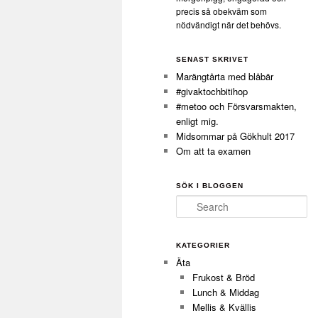
precis så obekväm som
nödvändigt när det behövs.
SENAST SKRIVET
Marängtårta med blåbär
#givaktochbitihop
#metoo och Försvarsmakten,
enligt mig.
Midsommar på Gökhult 2017
Om att ta examen
SÖK I BLOGGEN
Search
KATEGORIER
Äta
Frukost & Bröd
Lunch & Middag
Mellis & Kvällis