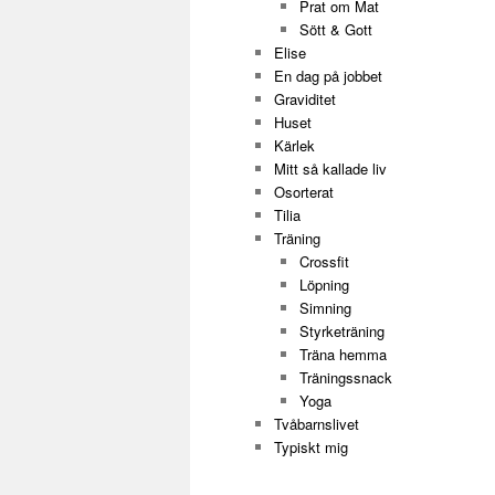
Prat om Mat
Sött & Gott
Elise
En dag på jobbet
Graviditet
Huset
Kärlek
Mitt så kallade liv
Osorterat
Tilia
Träning
Crossfit
Löpning
Simning
Styrketräning
Träna hemma
Träningssnack
Yoga
Tvåbarnslivet
Typiskt mig