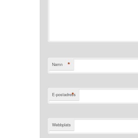
*
Namn
*
E-postadress
Webbplats