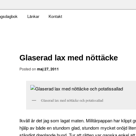
t obekväm
ngsdagbok
Länkar
Kontakt
an
Glaserad lax med nöttäcke
Posted on
maj 27, 2011
Glaserad lax med nöttäcke och potatissallad
Ikväll är det jag som lagat maten. Militärpappan har klippt g
hjälp av både en stundom glad, stundom mycket onöjd liten
ständigt dreglande hund. Tur att rätten var ganska enkel att