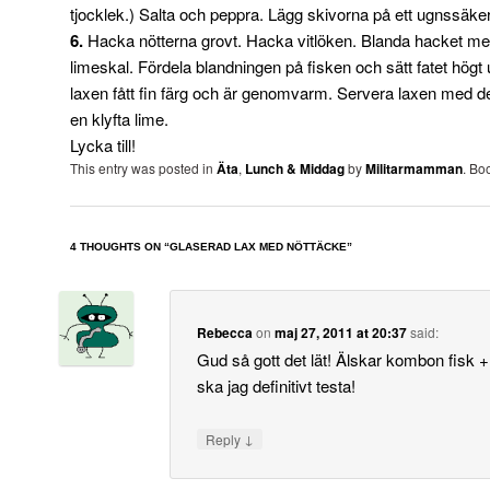
tjocklek.) Salta och peppra. Lägg skivorna på ett ugnssäkert
6.
Hacka nötterna grovt. Hacka vitlöken. Blanda hacket me
limeskal. Fördela blandningen på fisken och sätt fatet högt u
laxen fått fin färg och är genomvarm. Servera laxen med d
en klyfta lime.
Lycka till!
This entry was posted in
Äta
,
Lunch & Middag
by
Militarmamman
. Bo
4 THOUGHTS ON “
GLASERAD LAX MED NÖTTÄCKE
”
Rebecca
on
maj 27, 2011 at 20:37
said:
Gud så gott det lät! Älskar kombon fisk + 
ska jag definitivt testa!
↓
Reply