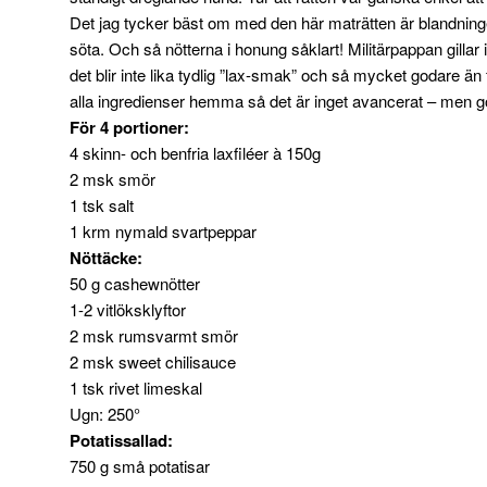
Det jag tycker bäst om med den här maträtten är blandning
söta. Och så nötterna i honung såklart! Militärpappan gillar i
det blir inte lika tydlig ”lax-smak” och så mycket godare än 
alla ingredienser hemma så det är inget avancerat – men go
För 4 portioner:
4 skinn- och benfria laxfiléer à 150g
2 msk smör
1 tsk salt
1 krm nymald svartpeppar
Nöttäcke:
50 g cashewnötter
1-2 vitlöksklyftor
2 msk rumsvarmt smör
2 msk sweet chilisauce
1 tsk rivet limeskal
Ugn: 250°
Potatissallad:
750 g små potatisar