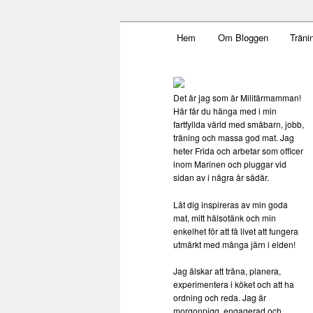
Main menu
Mamma, militär och märkbar
Hem
Om Bloggen
Träni
Skip to primary content
Militärmamm
Det är jag som är Militärmamman!
Här får du hänga med i min
fartfyllda värld med småbarn, jobb,
träning och massa god mat. Jag
heter Frida och arbetar som officer
inom Marinen och pluggar vid
sidan av i några år sådär.
Låt dig inspireras av min goda
mat, mitt hälsotänk och min
enkelhet för att få livet att fungera
utmärkt med många järn i elden!
Jag älskar att träna, planera,
experimentera i köket och att ha
ordning och reda. Jag är
morgonpigg, engagerad och