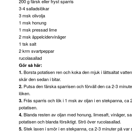
200 g färsk eller fryst sparris
3-4 salladslökar
3 msk olivolja
1 msk honung
1 msk pressad lime
2 msk äppelcidervinäger
1 tsk salt
2 krm svartpeppar
rucolasallad
Gör så här:
1.
Borsta potatisen ren och koka den mjuk i lättsaltat vatte
skär den sedan i bitar.
2.
Putsa den färska sparrisen och förväll den ca 2-3 minuter
löken.
3.
Fräs sparris och lök i 1 msk av oljan i en stekpanna, ca 2
potatisen.
4.
Blanda resten av oljan med honung, limesaft, vinäger, sal
potatisen och blanda försiktigt. Strö över rucolasallad.
5.
Stek laxen i smör i en stekpanna, ca 2-3 minuter på var 