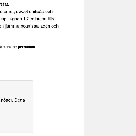
 fat.
d smör, sweet chilisås och
pp i ugnen 1-2 minuter, tills
en ljumma potatissalladen och
okmark the
permalink
.
nötter. Detta