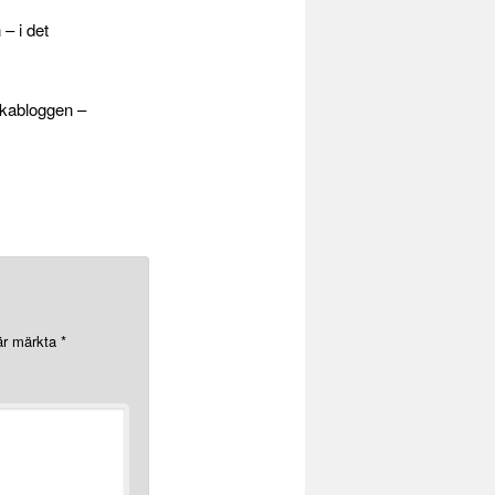
– i det
ackabloggen –
 är märkta
*