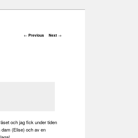
Post navigation
←
Previous
Next
→
räset och jag fick under tiden
 dam (Elise) och av en
 laga!