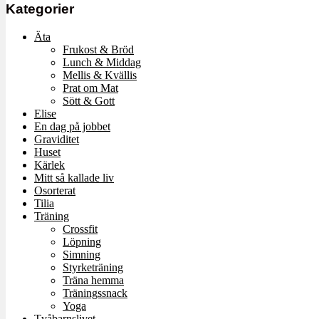
Kategorier
Äta
Frukost & Bröd
Lunch & Middag
Mellis & Kvällis
Prat om Mat
Sött & Gott
Elise
En dag på jobbet
Graviditet
Huset
Kärlek
Mitt så kallade liv
Osorterat
Tilia
Träning
Crossfit
Löpning
Simning
Styrketräning
Träna hemma
Träningssnack
Yoga
Tvåbarnslivet