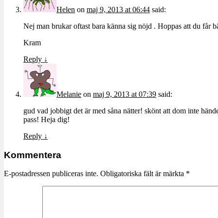
Helen
on
maj 9, 2013 at 06:44
said:
Nej man brukar oftast bara känna sig nöjd . Hoppas att du får bä
Kram
Reply
↓
Melanie
on
maj 9, 2013 at 07:39
said:
gud vad jobbigt det är med såna nätter! skönt att dom inte händer 
pass! Heja dig!
Reply
↓
Kommentera
E-postadressen publiceras inte.
Obligatoriska fält är märkta
*