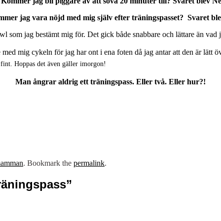
 Kommer jag bli piggare av att sova 20 minuter till? Svaret blev Ne
mer jag vara nöjd med mig själv efter träningspasset? Svaret bl
l som jag bestämt mig för. Det gick både snabbare och lättare än vad jag
ed mig cykeln för jag har ont i ena foten då jag antar att den är lätt 
ck fint. Hoppas det även gäller imorgon!
Man ångrar aldrig ett träningspass. Eller två. Eller hur?!
rmamman
. Bookmark the
permalink
.
träningspass
”