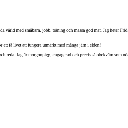
da värld med småbarn, jobb, träning och massa god mat. Jag heter Frid
 att få livet att fungera utmärkt med många järn i elden!
ing och reda. Jag är morgonpigg, engagerad och precis så obekväm som nö