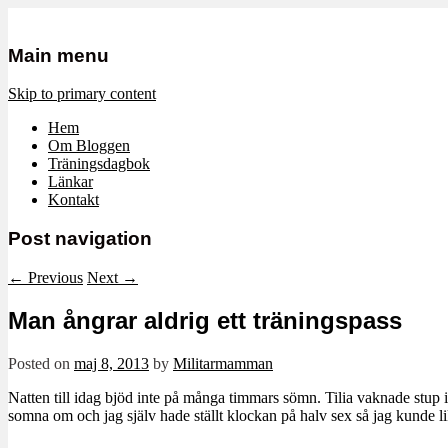
Mamma, militär och märkbart obekvä
Militärmamman
Main menu
Skip to primary content
Hem
Om Bloggen
Träningsdagbok
Länkar
Kontakt
Post navigation
←
Previous
Next
→
Man ångrar aldrig ett träningspass
Posted on
maj 8, 2013
by
Militarmamman
Natten till idag bjöd inte på många timmars sömn. Tilia vaknade stup i
somna om och jag själv hade ställt klockan på halv sex så jag kunde lik