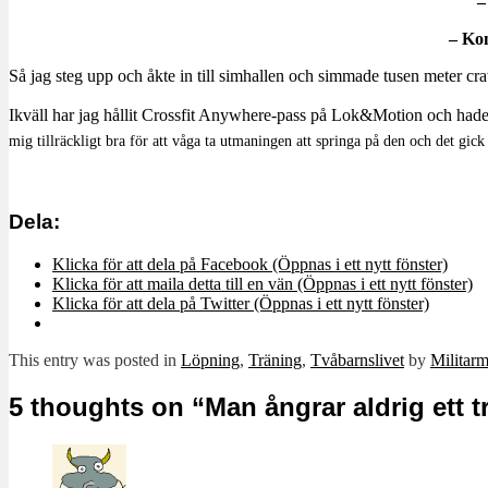
–
– Kom
Så jag steg upp och åkte in till simhallen och simmade tusen meter craw
Ikväll har jag hållit Crossfit Anywhere-pass på Lok&Motion och hade m
mig tillräckligt bra för att våga ta utmaningen att springa på den och det gi
Dela:
Klicka för att dela på Facebook (Öppnas i ett nytt fönster)
Klicka för att maila detta till en vän (Öppnas i ett nytt fönster)
Klicka för att dela på Twitter (Öppnas i ett nytt fönster)
This entry was posted in
Löpning
,
Träning
,
Tvåbarnslivet
by
Milita
5 thoughts on “
Man ångrar aldrig ett 