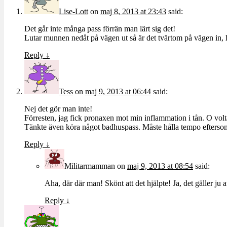
Lise-Lott
on
maj 8, 2013 at 23:43
said:
Det går inte många pass förrän man lärt sig det!
Lutar munnen nedåt på vägen ut så är det tvärtom på vägen in, h
Reply
↓
Tess
on
maj 9, 2013 at 06:44
said:
Nej det gör man inte!
Förresten, jag fick pronaxen mot min inflammation i tån. O volta
Tänkte även köra något badhuspass. Måste hålla tempo efterso
Reply
↓
Militarmamman
on
maj 9, 2013 at 08:54
said:
Aha, där där man! Skönt att det hjälpte! Ja, det gäller ju at
Reply
↓