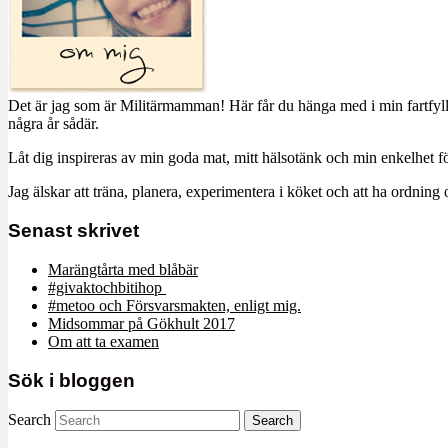
Det är jag som är Militärmamman! Här får du hänga med i min fartfyll
några år sådär.
Låt dig inspireras av min goda mat, mitt hälsotänk och min enkelhet för
Jag älskar att träna, planera, experimentera i köket och att ha ordn
Senast skrivet
Marängtårta med blåbär
#givaktochbitihop
#metoo och Försvarsmakten, enligt mig.
Midsommar på Gökhult 2017
Om att ta examen
Sök i bloggen
Search