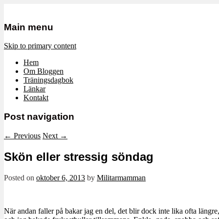
Mamma, militär och märkbart obekvä
Militärmamman
Main menu
Skip to primary content
Hem
Om Bloggen
Träningsdagbok
Länkar
Kontakt
Post navigation
←
Previous
Next
→
Skön eller stressig söndag
Posted on
oktober 6, 2013
by
Militarmamman
När andan faller på bakar jag en del, det blir dock inte lika ofta längre