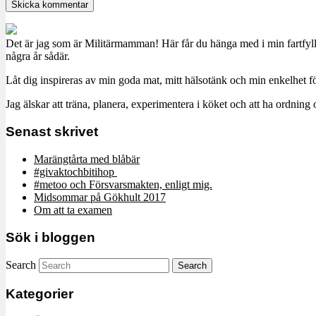
Det är jag som är Militärmamman! Här får du hänga med i min fartfyll
några år sådär.
Låt dig inspireras av min goda mat, mitt hälsotänk och min enkelhet för
Jag älskar att träna, planera, experimentera i köket och att ha ordn
Senast skrivet
Marängtårta med blåbär
#givaktochbitihop
#metoo och Försvarsmakten, enligt mig.
Midsommar på Gökhult 2017
Om att ta examen
Sök i bloggen
Search
Kategorier