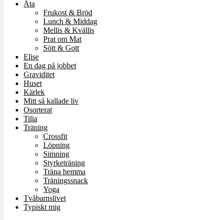
Äta
Frukost & Bröd
Lunch & Middag
Mellis & Kvällis
Prat om Mat
Sött & Gott
Elise
En dag på jobbet
Graviditet
Huset
Kärlek
Mitt så kallade liv
Osorterat
Tilia
Träning
Crossfit
Löpning
Simning
Styrketräning
Träna hemma
Träningssnack
Yoga
Tvåbarnslivet
Typiskt mig