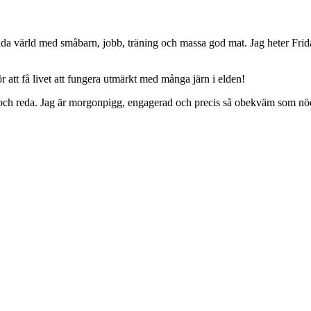
da värld med småbarn, jobb, träning och massa god mat. Jag heter Frid
 att få livet att fungera utmärkt med många järn i elden!
ing och reda. Jag är morgonpigg, engagerad och precis så obekväm som nö