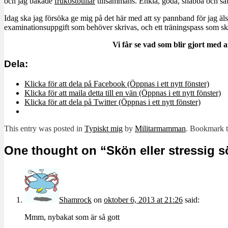
och jag bakade
frukostbullar
tillsammans. Enkla, goda, snabba och saft
Idag ska jag försöka ge mig på det här med att sy pannband för jag äls
examinationsuppgift som behöver skrivas, och ett träningspass som ska
Vi får se vad som blir gjort med 
Dela:
Klicka för att dela på Facebook (Öppnas i ett nytt fönster)
Klicka för att maila detta till en vän (Öppnas i ett nytt fönster)
Klicka för att dela på Twitter (Öppnas i ett nytt fönster)
This entry was posted in
Typiskt mig
by
Militarmamman
. Bookmark 
One thought on “
Skön eller stressig 
Shamrock
on
oktober 6, 2013 at 21:26
said:
Mmm, nybakat som är så gott