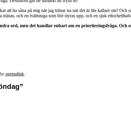
iga. Dessutom går de utmärkt att frysa in!
kar att ha såna på mig när jag tränar nu när det är lite kallare ute! Och
 tränas, och en tvättstuga som bör styras upp, och en sjuk ettochetthal
andra ord, men det handlar enbart om en prioriteringsfråga. Och om
the
permalink
.
söndag
”