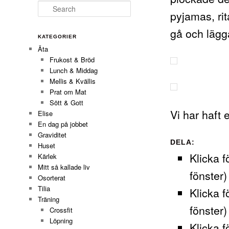
Search
pyjamas, rit
gå och lägga
KATEGORIER
Äta
Frukost & Bröd
Lunch & Middag
Mellis & Kvällis
Prat om Mat
Sött & Gott
Vi har haft 
Elise
En dag på jobbet
Graviditet
DELA:
Huset
Klicka f
Kärlek
Mitt så kallade liv
fönster)
Osorterat
Tilia
Klicka f
Träning
fönster)
Crossfit
Löpning
Klicka f