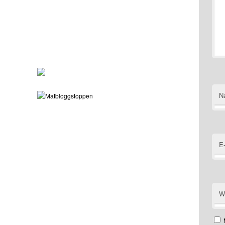
N
E
W