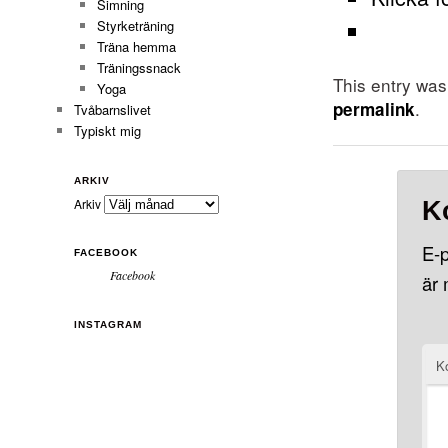
Simning
Styrketräning
Träna hemma
Träningssnack
This entry wa
Yoga
.
permalink
Tvåbarnslivet
Typiskt mig
ARKIV
Arkiv
K
E-p
FACEBOOK
Facebook
är
INSTAGRAM
K