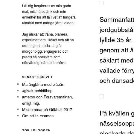
Låt dig inspireras av min goda
mat, mitt hälsotänk och min
enkelhet för att få livet att fungera
Sammanfattn
utmärkt med många järn i elden!
jordgubbstå
Jag älskar att träna, planera,
fyllde 35 å
experimentera i köket och att ha
ordning och reda. Jag är
genom att å
morgonpigg, engagerad och
precis så obekväm som
såklart med!
nödvändigt när det behövs.
vallade för
SENAST SKRIVET
och dansad
Marängtårta med blåbär
#givaktochbitihop
#metoo och Försvarsmakten,
enligt mig.
Midsommar på Gökhult 2017
På kvällen g
Om att ta examen
nässelsoppa
plockade de
SÖK I BLOGGEN