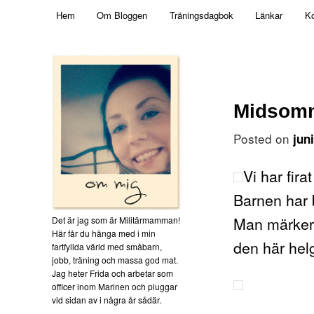
Main menu
Mamma, militär och märkbart obekväm
Hem
Om Bloggen
Träningsdagbok
Länkar
Ko
Skip to primary content
Militärmamman
Midsomm
Posted on
jun
Vi har fir
Barnen har b
Man märker 
Det är jag som är Militärmamman!
Här får du hänga med i min
den här hel
fartfyllda värld med småbarn,
jobb, träning och massa god mat.
Jag heter Frida och arbetar som
officer inom Marinen och pluggar
vid sidan av i några år sådär.