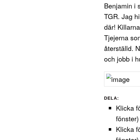
Benjamin i 
TGR. Jag hit
där! Killar
Tjejerna so
återställd.
och jobb i h
DELA:
Klicka f
fönster)
Klicka f
fönster)