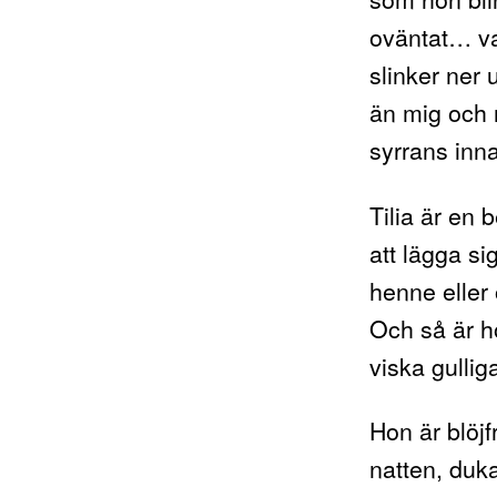
oväntat… va
slinker ner 
än mig och 
syrrans inn
Tilia är en 
att lägga s
henne eller 
Och så är h
viska gulliga
Hon är blöj
natten, duka