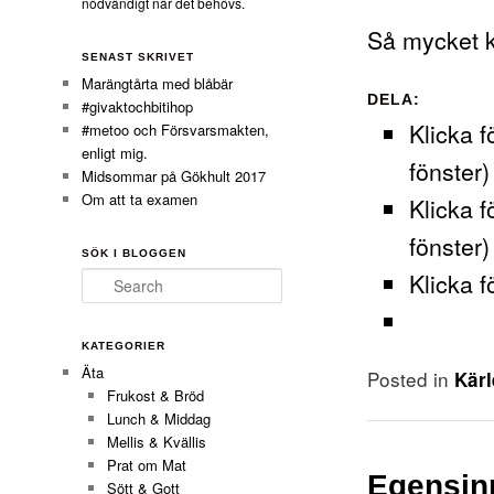
nödvändigt när det behövs.
Så mycket k
SENAST SKRIVET
Marängtårta med blåbär
DELA:
#givaktochbitihop
Klicka f
#metoo och Försvarsmakten,
enligt mig.
fönster)
Midsommar på Gökhult 2017
Om att ta examen
Klicka f
fönster)
SÖK I BLOGGEN
Klicka f
Search
KATEGORIER
Äta
Posted in
Kär
Frukost & Bröd
Lunch & Middag
Mellis & Kvällis
Prat om Mat
Egensinn
Sött & Gott