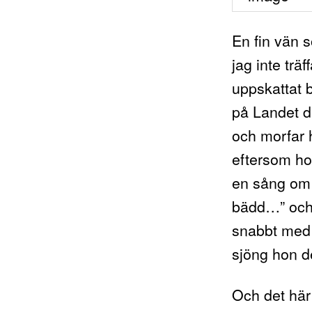
En fin vän s
jag inte trä
uppskattat 
på Landet d
och morfar 
eftersom ho
en sång om 
bädd…” och 
snabbt med 
sjöng hon d
Och det hä