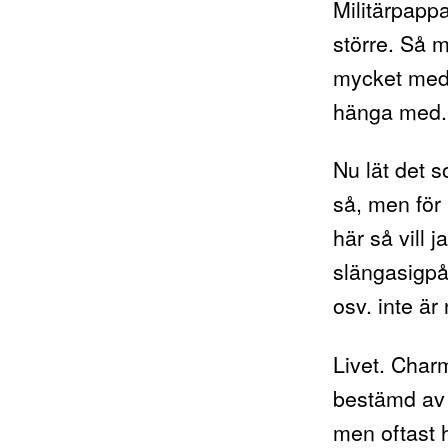
Militärpappa
större. Så 
mycket med v
hänga med.
Nu lät det s
så, men för a
här så vill j
slängasigpå
osv. inte ä
Livet. Char
bestämd av s
men oftast h