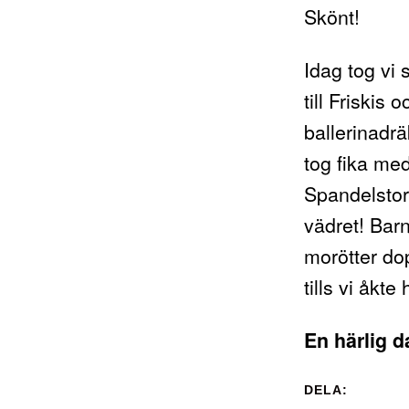
Skönt!
Idag tog vi 
till Friskis
ballerinadrä
tog fika med 
Spandelstorp
vädret! Barn
morötter dop
tills vi åkt
En härlig d
DELA: