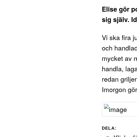
Elise gör p
sig själv. I
Vi ska fira 
och handlade
mycket av ma
handla, laga
redan grilje
Imorgon gör 
DELA: