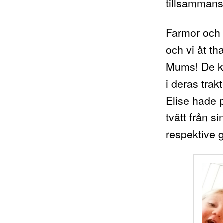
tillsammans
Farmor och f
och vi åt t
Mums! De ko
i deras trak
Elise hade 
tvätt från si
respektive 