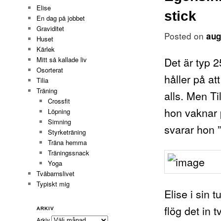
Elise
stick
En dag på jobbet
Graviditet
Posted on
aug
Huset
Kärlek
Det är typ 
Mitt så kallade liv
Osorterat
håller på att
Tilia
Träning
alls. Men Ti
Crossfit
hon vaknar 
Löpning
Simning
svarar hon ”
Styrketräning
Träna hemma
Träningssnack
Yoga
Tvåbarnslivet
Typiskt mig
Elise i sin 
flög det in 
ARKIV
Arkiv