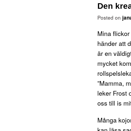
Den krea
Posted on
jan
Mina flickor
händer att d
är en väldig
mycket kompi
rollspelsle
”Mamma, mam
leker Frost 
oss till is m
Många kojor 
kan läsa sa