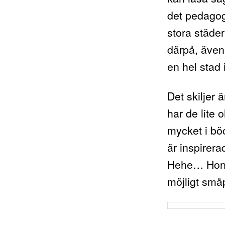
det pedagog
stora städer
därpå, även 
en hel stad
Det skiljer 
har de lite ol
mycket i bö
är inspirera
Hehe… Hon t
möjligt småp