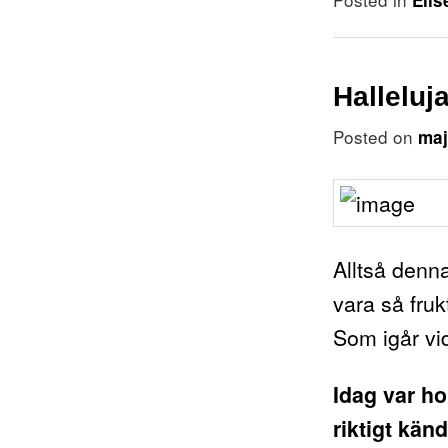
Elis
Halleluj
Posted on
maj
Alltså denna
vara så fru
Som igår vid
Idag var ho
riktigt kän