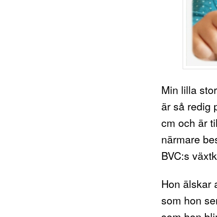
Min lilla sto
är så redig 
cm och är ti
närmare bes
BVC:s växtku
Hon älskar a
som hon ser 
som hon blir 