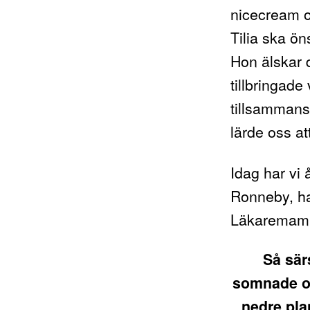
nicecream o
Tilia ska ön
Hon älskar 
tillbringade
tillsammans
lärde oss at
Idag har vi 
Ronneby, ha
Läkaremamma
Så sär
somnade ov
nedre pla