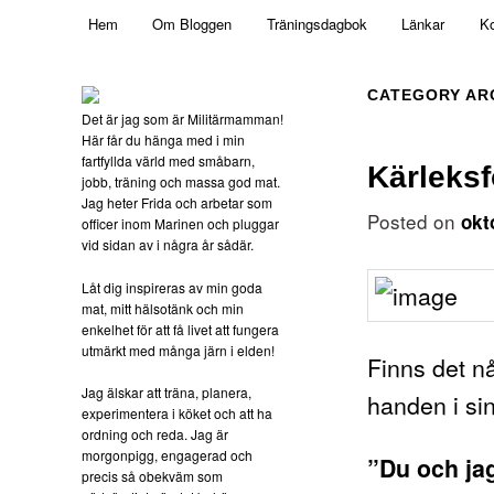
Main menu
Mamma, militär och märkbart obekväm
Hem
Om Bloggen
Träningsdagbok
Länkar
Ko
Skip to primary content
Skip to secondary content
Militärmamman
CATEGORY AR
Det är jag som är Militärmamman!
Här får du hänga med i min
fartfyllda värld med småbarn,
Kärleksf
jobb, träning och massa god mat.
Jag heter Frida och arbetar som
Posted on
okt
officer inom Marinen och pluggar
vid sidan av i några år sådär.
Låt dig inspireras av min goda
mat, mitt hälsotänk och min
enkelhet för att få livet att fungera
utmärkt med många järn i elden!
Finns det nå
Jag älskar att träna, planera,
handen i si
experimentera i köket och att ha
ordning och reda. Jag är
morgonpigg, engagerad och
”Du och j
precis så obekväm som