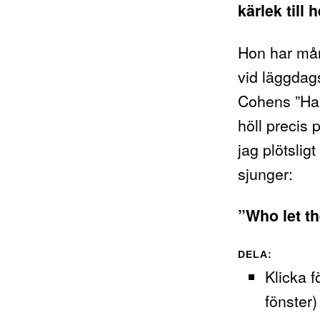
kärlek till 
Hon har mån
vid läggdag
Cohens ”Hal
höll precis 
jag plötsligt
sjunger:
”Who let th
DELA:
Klicka f
fönster)