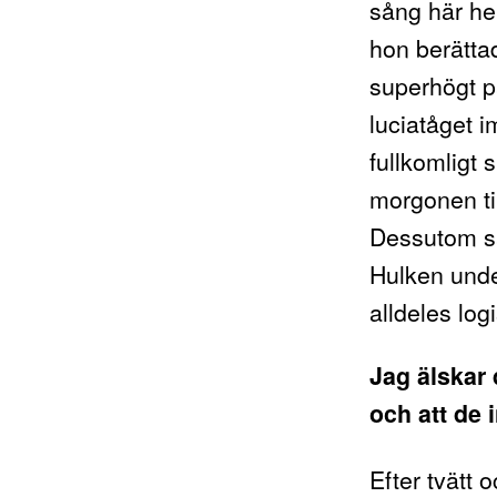
sång här he
hon berätta
superhögt p
luciatåget im
fullkomligt 
morgonen til
Dessutom sä
Hulken unde
alldeles log
Jag älskar 
och att de 
Efter tvätt 