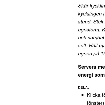
Skär kycklin
kycklingen i
stund. Stek
ugnsform. 
och sambal 
salt. Häll 
ugnen på 195
Servera med
energi som
DELA:
Klicka f
fönster)