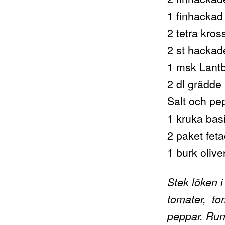
1 finhackad 
2 tetra kro
2 st hackad
1 msk Lantb
2 dl grädde (
Salt och pe
1 kruka basi
2 paket feta
1 burk oliv
Stek löken i
tomater, to
peppar. Run