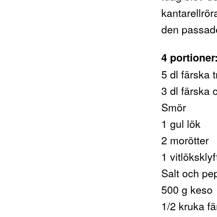
kantarellrör
den passade
4 portioner
5 dl färska t
3 dl färska
Smör
1 gul lök
2 morötter
1 vitlöksklyf
Salt och pe
500 g keso
1/2 kruka fä