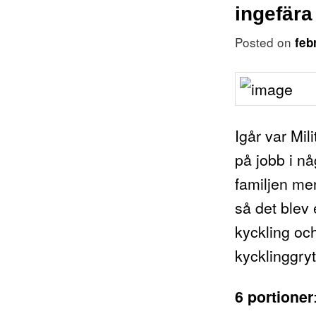
ingefära
Posted on
feb
Igår var Mil
på jobb i nå
familjen men
så det blev 
kyckling oc
kycklinggry
6 portioner