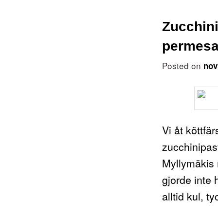
Zucchini
permes
Posted on
nov
Vi åt köttfä
zucchinipast
Myllymäkis 
gjorde inte 
alltid kul, t