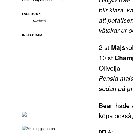
blir klara, 
FACEBOOK
att potatise
Facebook
vätskar ur o
INSTAGRAM
2 st
ko
Majs
10 st
Champ
Olivolja
Pensla majs
sedan på gr
Bean hade v
köpa också, 
DELA: