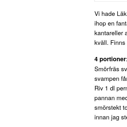
Vi hade Läk
ihop en fant
kantareller 
kväll. Finns
4 portioner
Smörfräs sv
svampen får
Riv 1 dl per
pannan med 
smörstekt t
innan jag st