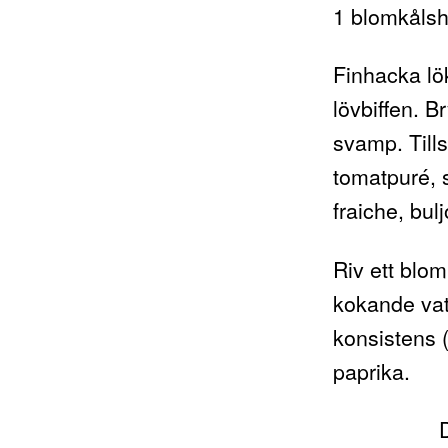
1 blomkåls
Finhacka lö
lövbiffen. B
svamp. Tills
tomatpuré, 
fraiche, bul
Riv ett blom
kokande vatt
konsistens 
paprika.