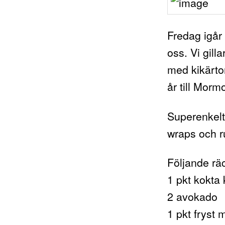
Fredag igår
oss. Vi gill
med kikärtor
år till Morm
Superenkelt
wraps och ru
Följande räc
1 pkt kokta 
2 avokado
1 pkt fryst 