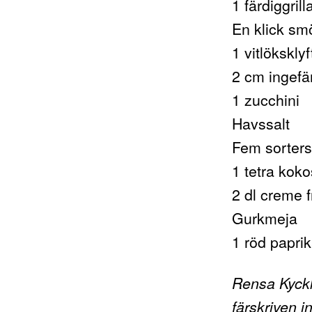
1 färdiggril
En klick sm
1 vitlöksklyf
2 cm ingefä
1 zucchini
Havssalt
Fem sorter
1 tetra kok
2 dl creme f
Gurkmeja
1 röd papri
Rensa Kyckli
färskriven i