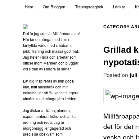
Main menu
Mamma, militär och märkbart obekväm
Hem
Om Bloggen
Träningsdagbok
Länkar
Ko
Skip to primary content
Skip to secondary content
Militärmamman
CATEGORY AR
Det är jag som är Militärmamman!
Här får du hänga med i min
fartfyllda värld med småbarn,
Grillad 
jobb, träning och massa god mat.
Jag heter Frida och arbetar som
nypotat
officer inom Marinen och pluggar
vid sidan av i några år sådär.
Posted on
jul
Låt dig inspireras av min goda
mat, mitt hälsotänk och min
enkelhet för att få livet att fungera
utmärkt med många järn i elden!
Jag älskar att träna, planera,
Militärpapp
experimentera i köket och att ha
ordning och reda. Jag är
det för det 
morgonpigg, engagerad och
precis så obekväm som
vecka och f