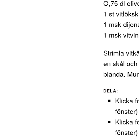
O,75 dl oliv
1 st vitlöks
1 msk dijo
1 msk vitvi
Strimla vitk
en skål och 
blanda. Mu
DELA:
Klicka f
fönster)
Klicka f
fönster)