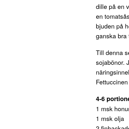
dille på en 
en tomatsås
bjuden på h
ganska bra t
Till denna s
sojabönor. 
näringsinneh
Fettuccinen
4-6 portion
1 msk honun
1 msk olja
2 finhackad