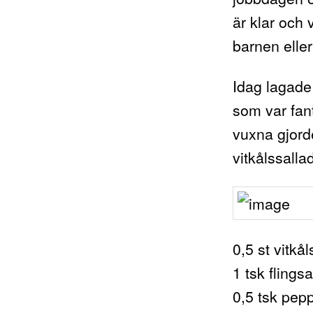
är klar och 
barnen eller
Idag lagade 
som var fant
vuxna gjorde
vitkålssall
0,5 st vitkå
1 tsk flingsa
0,5 tsk pep