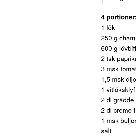
4 portioner
1 lök
250 g cham
600 g lövbif
2 tsk papri
3 msk toma
1,5 msk dij
1 vitlöksklyf
2 dl grädde
2 dl creme f
1 msk buljo
salt