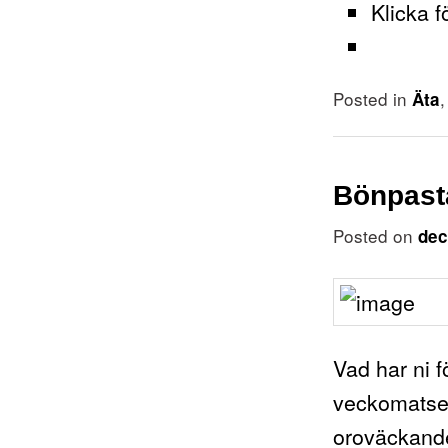
Klicka f
Posted in
Äta
Bönpast
Posted on
dec
Vad har ni f
veckomatsed
oroväckande 