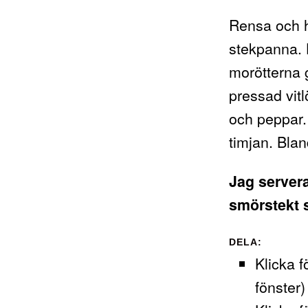
Rensa och h
stekpanna.
morötterna g
pressad vitl
och peppar.
timjan. Blan
Jag server
smörstekt s
DELA:
Klicka f
fönster)