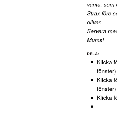
vänta, som 
Strax före s
oliver.
Servera med
Mums!
DELA:
Klicka f
fönster)
Klicka f
fönster)
Klicka f