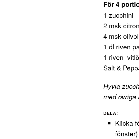
För 4 porti
1 zucchini
2 msk citron
4 msk olivol
1 dl riven 
1 riven vitl
Salt & Pepp
Hyvla zucch
med övriga i
DELA:
Klicka f
fönster)