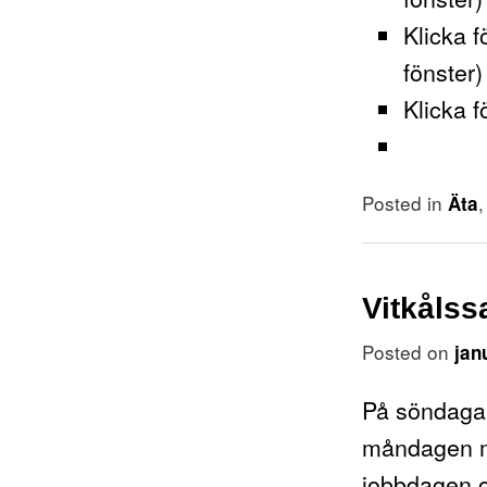
Klicka f
fönster)
Klicka f
Posted in
Äta
Vitkålss
Posted on
jan
På söndagar
måndagen me
jobbdagen 