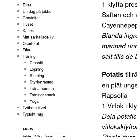
1 klyfta pre
Elise
En dag på jobbet
Saften och s
Graviditet
Cayennepepp
Huset
Kärlek
Blanda ingr
Mitt så kallade liv
Osorterat
marinad unde
Tilia
salt tills de 
Träning
Crossfit
Löpning
till
Potatis
Simning
Styrketräning
en plåt unge
Träna hemma
Rapsolja
Träningssnack
Yoga
1 Vitlök i kl
Tvåbarnslivet
Typiskt mig
Dela potatis
vitlöksklyft
ARKIV
Ringla över 
Arkiv