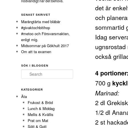
nödvändigt när det behövs.
det är enkel
och planera
SENAST SKRIVET
Marängtårta med blåbär
sommartid g
#givaktochbitihop
#metoo och Försvarsmakten,
Idag servera
enligt mig.
ugnsrostad 
Midsommar på Gökhult 2017
Om att ta examen
också grilla
SÖK I BLOGGEN
4 portioner
Search
700 g
kyckl
KATEGORIER
Marinad:
Äta
2 dl Grekis
Frukost & Bröd
Lunch & Middag
1/2 dl Anan
Mellis & Kvällis
2 st hackad
Prat om Mat
Sött & Gott