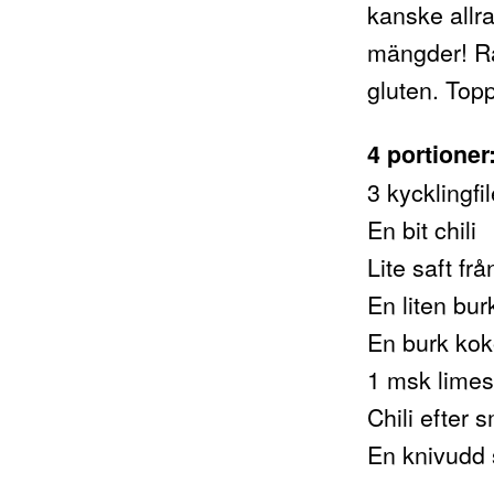
kanske allr
mängder! Rä
gluten. Top
4 portioner
3 kycklingfi
En bit chili
Lite saft fr
En liten bu
En burk kok
1 msk limes
Chili efter 
En knivudd