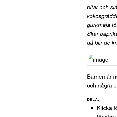
bitar och sl
kokosgrädde
gurkmeja för 
Skär paprika
då blir de k
Barnen år ri
och några c
DELA:
Klicka f
fönster)