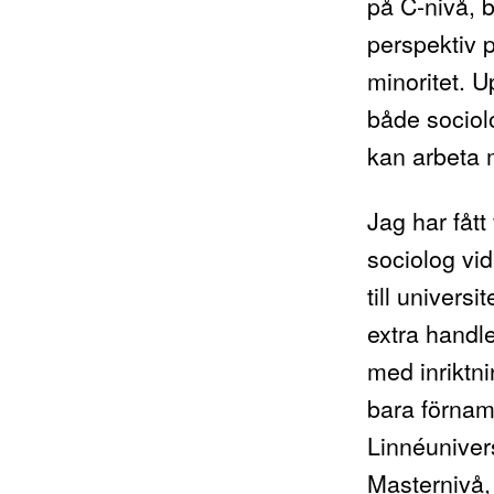
på C-nivå, 
perspektiv 
minoritet. U
både sociol
kan arbeta 
Jag har fåt
sociolog vi
till univers
extra handle
med inriktni
bara förnamn
Linnéunivers
Masternivå, 