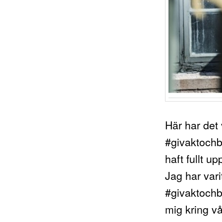
Här har det 
#givaktochbi
haft fullt u
Jag har var
#givaktochbi
mig kring vå