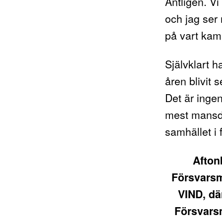
Äntligen. V
och jag ser
på vart kam
Självklart 
åren blivit 
Det är inge
mest mansd
samhället i
Afton
Försvarsm
VIND, dä
Försvars