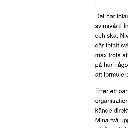
Det har ibla
svinsvårt! In
och ska. Niv
där totalt s
max trots att
på hur något 
att formulera
Efter ett p
organisatio
kände direkt
Mina två up