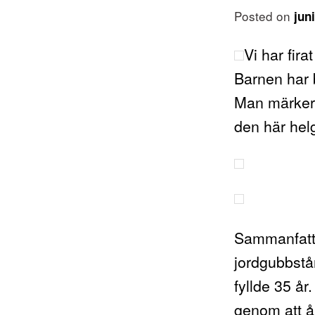
Posted on
jun
Vi har fir
Barnen har b
Man märker 
den här hel
Sammanfattn
jordgubbstå
fyllde 35 å
genom att å