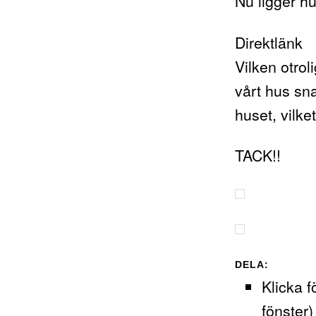
Nu ligger h
Direktlänk
Vilken otrol
vårt hus sn
huset, vilket
TACK!!
DELA:
Klicka f
fönster)