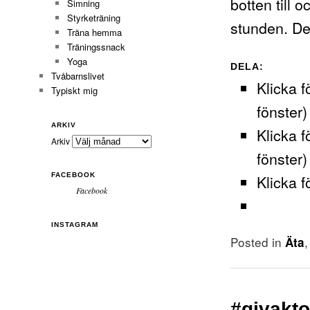
botten till o
Simning
Styrketräning
stunden. D
Träna hemma
Träningssnack
Yoga
DELA:
Tvåbarnslivet
Klicka f
Typiskt mig
fönster)
ARKIV
Klicka f
Arkiv
fönster)
Klicka f
FACEBOOK
Facebook
INSTAGRAM
Posted in
Äta
#givakt