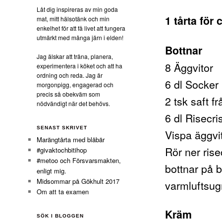
Låt dig inspireras av min goda
1 tårta för
mat, mitt hälsotänk och min
enkelhet för att få livet att fungera
utmärkt med många järn i elden!
Bottnar
Jag älskar att träna, planera,
8 Äggvitor
experimentera i köket och att ha
ordning och reda. Jag är
6 dl Socker
morgonpigg, engagerad och
precis så obekväm som
2 tsk saft fr
nödvändigt när det behövs.
6 dl Risecri
SENAST SKRIVET
Vispa äggvit
Marängtårta med blåbär
Rör ner rise
#givaktochbitihop
#metoo och Försvarsmakten,
bottnar på b
enligt mig.
Midsommar på Gökhult 2017
varmluftsug
Om att ta examen
Kräm
SÖK I BLOGGEN