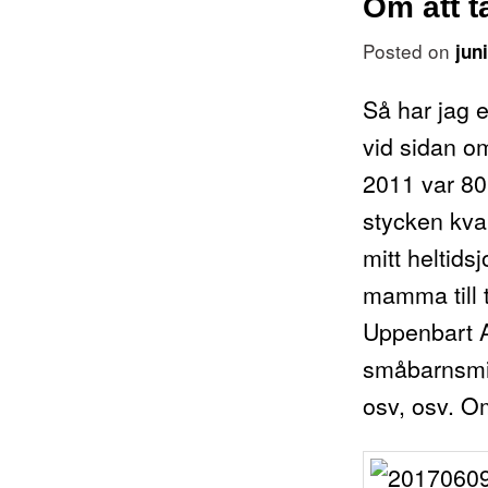
Om att 
Posted on
jun
Så har jag e
vid sidan om
2011 var 80
stycken kva
mitt heltids
mamma till t
Uppenbart 
småbarnsmi
osv, osv. Om