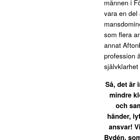
männen i Fö
vara en del 
mansdominera
som flera an
annat
Afton
profession 
självklarhet
Så, det är
mindre kl
och sam
händer, lyf
ansvar! V
Bydén, som