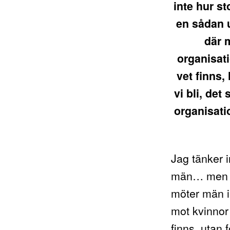
inte hur s
en sådan u
där m
organisat
vet finns,
vi bli, det
organisat
Jag tänker i
män… men ja
möter män i
mot kvinnor 
finns, utan 