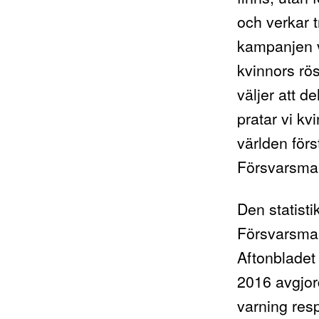
och verkar t
kampanjen v
kvinnors rös
väljer att de
pratar vi kv
världen förs
Försvarsmakt
Den statistik
Försvarsma
Aftonbladet 
2016 avgjord
varning res