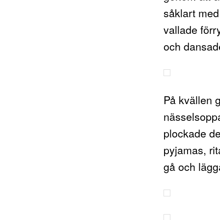
såklart med!
vallade för
och dansad
På kvällen g
nässelsoppa
plockade de
pyjamas, rit
gå och lägga