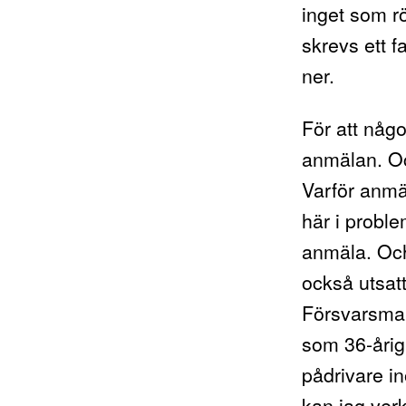
inget som rö
skrevs ett 
ner.
För att någo
anmälan. Oc
Varför anmäl
här i proble
anmäla. Och
också utsatt
Försvarsmak
som 36-årig,
pådrivare i
kan jag verk