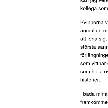
kollega som 
Kvinnorna v
anmälan, me
att löna sig
största sann
förlängning
som vittnar
som helst ö
historier.
I båda mina
framkommer 