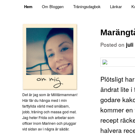
Main menu
Mamma, militär och märkbart obekväm
Hem
Om Bloggen
Träningsdagbok
Länkar
K
Skip to primary content
Skip to secondary content
Militärmamman
Marängt
Posted on
jul
Plötsligt har
ändrat lite i
Det är jag som är Militärmamman!
godare kako
Här får du hänga med i min
fartfyllda värld med småbarn,
kommer en tå
jobb, träning och massa god mat.
Jag heter Frida och arbetar som
recept räcke
officer inom Marinen och pluggar
halvera rece
vid sidan av i några år sådär.