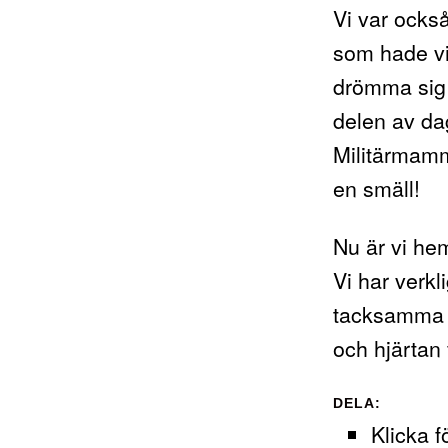
Vi var ocks
som hade visn
drömma sig 
delen av da
Militärmamma
en smäll!
Nu är vi hem
Vi har verkl
tacksamma f
och hjärtan
DELA:
Klicka f