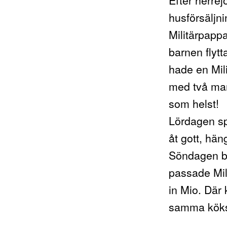
husförsäljn
Militärpapp
barnen flyt
hade en Mili
med två mam
som helst!
Lördagen sp
åt gott, hä
Söndagen be
passade Mili
in Mio. Där k
samma kökss