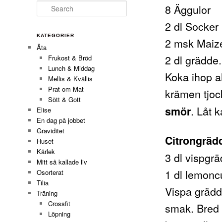
Search
8 Äggulor
2 dl Socker
KATEGORIER
2 msk Maiz
Äta
2 dl grädde.
Frukost & Bröd
Lunch & Middag
Koka ihop al
Mellis & Kvällis
Prat om Mat
krämen tjock
Sött & Gott
. Låt k
smör
Elise
En dag på jobbet
Graviditet
Citrongräd
Huset
Kärlek
3 dl vispgr
Mitt så kallade liv
1 dl lemonc
Osorterat
Tilia
Vispa grädd
Träning
Crossfit
smak. Bred
Löpning