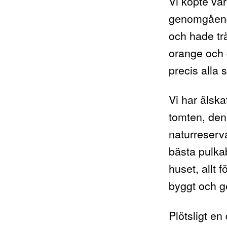
Vi köpte vår
genomgående
och hade trä
orange och 
precis alla 
Vi har älsk
tomten, den 
naturreserva
bästa pulka
huset, allt 
byggt och g
Plötsligt en