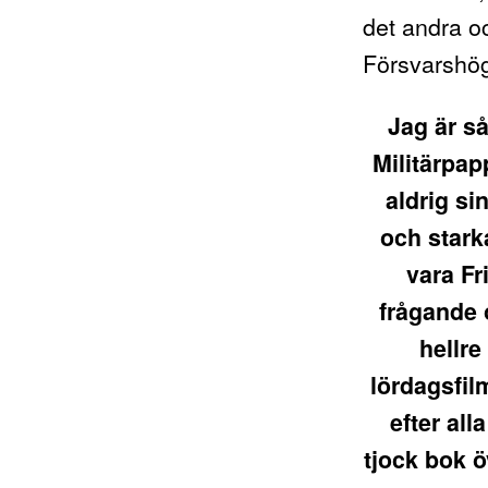
det andra oc
Försvarshö
Jag är så
Militärpap
aldrig si
och starka
vara Fr
frågande o
hellre
lördagsfilm
efter all
tjock bok ö