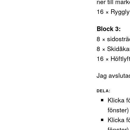
ner till ma
16 × Ryggly
Block 3:
8 × sidosträ
8 × Skidåka
16 × Höftlyf
Jag avsluta
DELA:
Klicka f
fönster)
Klicka f
fönster)