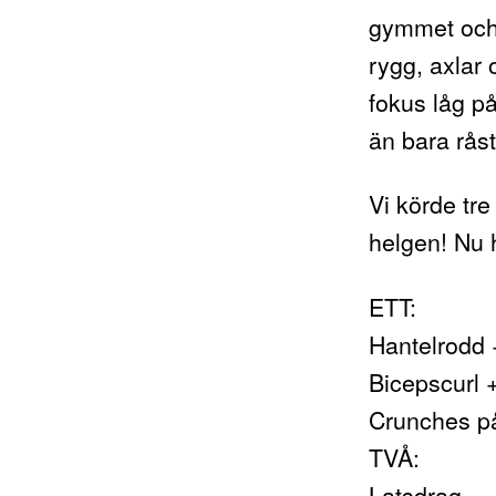
gymmet och 
rygg, axlar
fokus låg p
än bara rås
Vi körde tre
helgen! Nu
ETT:
Hantelrodd 
Bicepscurl 
Crunches på
TVÅ:
Latsdrag