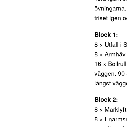
övningarna. 
triset igen 
Block 1:
8 × Utfall i
8 × Armhäv 
16 × Bollru
väggen. 90 
längst vägge
Block 2:
8 × Marklyft
8 × Enarmsr