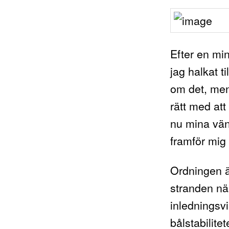
Efter en mi
jag halkat ti
om det, men 
rätt med att
nu mina vän
framför mig o
Ordningen är
stranden nä
inledningsv
bålstabilite