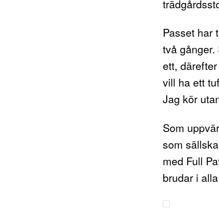
trädgårdsst
Passet har t
två gånger.
ett, därefte
vill ha ett t
Jag kör utan
Som uppvär
som sällskap
med Full Pat
brudar i alla