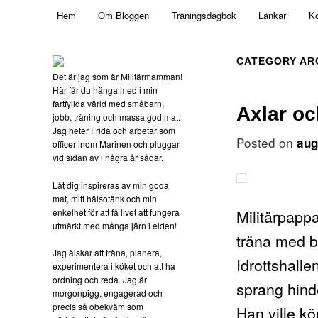
Main menu
Mamma, militär och märkbart obekväm
Hem
Om Bloggen
Träningsdagbok
Länkar
Ko
Skip to primary content
Skip to secondary content
Militärmamman
CATEGORY AR
Det är jag som är Militärmamman!
Här får du hänga med i min
fartfyllda värld med småbarn,
Axlar o
jobb, träning och massa god mat.
Jag heter Frida och arbetar som
Posted on
aug
officer inom Marinen och pluggar
vid sidan av i några år sådär.
Låt dig inspireras av min goda
mat, mitt hälsotänk och min
Militärpappa
enkelhet för att få livet att fungera
utmärkt med många järn i elden!
träna med ba
Jag älskar att träna, planera,
Idrottshall
experimentera i köket och att ha
ordning och reda. Jag är
sprang hind
morgonpigg, engagerad och
precis så obekväm som
Han ville kö