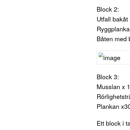
Block 2:
Utfall bakåt
Ryggplanka 
Båten med b
Block 3:
Musslan x 15
Rörlighetst
Plankan x30
Ett block i t