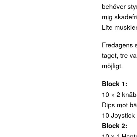
behöver styr
mig skadefri
Lite muskler
Fredagens st
taget, tre v
möjligt.
Block 1:
10 × 2 knäbö
Dips mot b
10 Joystick
Block 2:
10 x 1 Hante