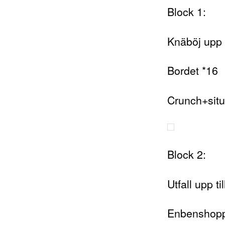
Block 1:
Knäböj upp t
Bordet *16
Crunch+situ
Block 2:
Utfall upp t
Enbenshopp,