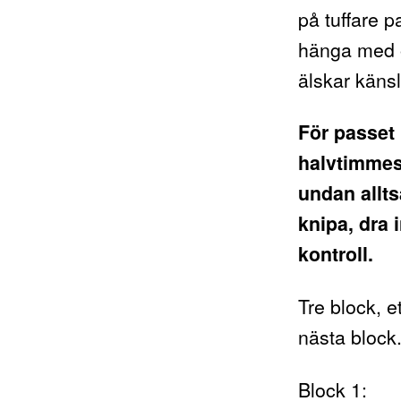
på tuffare p
hänga med o
älskar känsl
För passet
halvtimmes
undan allts
knipa, dra
kontroll.
Tre block, e
nästa block.
Block 1: