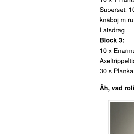
Superset: 1
knäböj m ru
Latsdrag
Block 3:
10 x Enarms
Axeltrippel
30 s Planka
Åh, vad rol