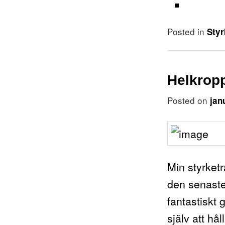
Posted in
Styr
Helkrop
Posted on
jan
Min styrket
den senaste
fantastiskt
själv att hå