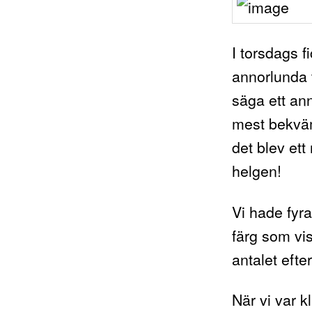
I torsdags f
annorlunda 
säga ett an
mest bekvä
det blev ett
helgen!
Vi hade fyra
färg som vis
antalet efte
När vi var k