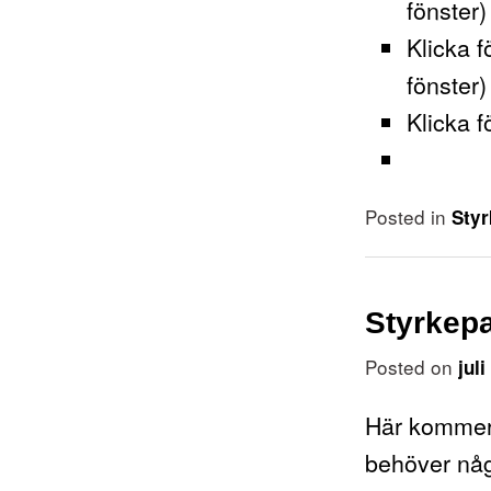
fönster)
Klicka f
fönster)
Klicka f
Posted in
Styr
Styrkep
Posted on
jul
Här kommer 
behöver någo