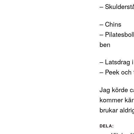
– Skulderst
– Chins
– Pilatesbol
ben
– Latsdrag 
– Peek och 
Jag körde c
kommer känn
brukar aldr
DELA: