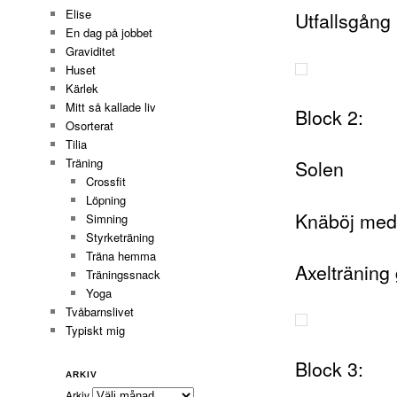
Elise
Utfallsgån
En dag på jobbet
Graviditet
Huset
Kärlek
Mitt så kallade liv
Block 2:
Osorterat
Tilia
Solen
Träning
Crossfit
Löpning
Knäböj med
Simning
Styrketräning
Träna hemma
Axelträning
Träningssnack
Yoga
Tvåbarnslivet
Typiskt mig
Block 3:
ARKIV
Arkiv