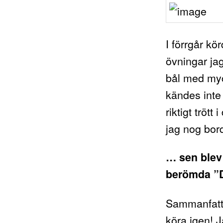
I förrgår kö
övningar jag
bål med myc
kändes inte
riktigt trött
jag nog bor
… sen blev 
berömda ”Da
Sammanfattn
köra igen! J