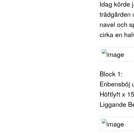
Idag körde j
trädgården 
navel och sp
cirka en ha
Block 1:
Enbensböj up
Höftlyft x 15
Liggande Be