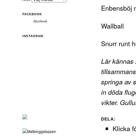
Enbensböj m
FACEBOOK
Facebook
Wallball
INSTAGRAM
Snurr runt 
Lär kännas i
tillsammans
springa av s
in döda flu
vikter. Gull
DELA:
Klicka f