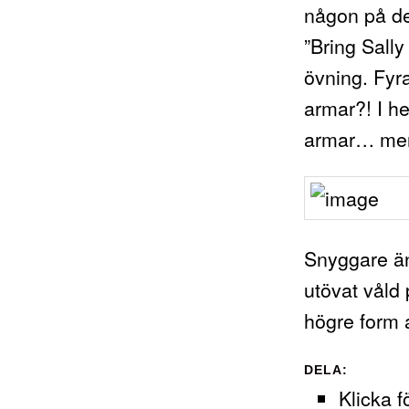
någon på de
”Bring Sally
övning. Fyr
armar?! I h
armar… men
Snyggare än
utövat våld
högre form 
DELA:
Klicka f