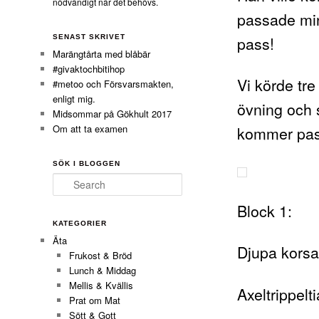
nödvändigt när det behövs.
passade min
pass!
SENAST SKRIVET
Marängtårta med blåbär
#givaktochbitihop
Vi körde tre
#metoo och Försvarsmakten,
enligt mig.
övning och 
Midsommar på Gökhult 2017
Om att ta examen
kommer pas
SÖK I BLOGGEN
Search
Block 1:
KATEGORIER
Äta
Djupa korsa
Frukost & Bröd
Lunch & Middag
Mellis & Kvällis
Axeltrippelti
Prat om Mat
Sött & Gott