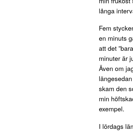
min frukost 
långa interv
Fem stycken
en minuts g
att det ”bar
minuter är ju
Även om jag 
längesedan
skam den so
min höftskad
exempel.
I lördags l