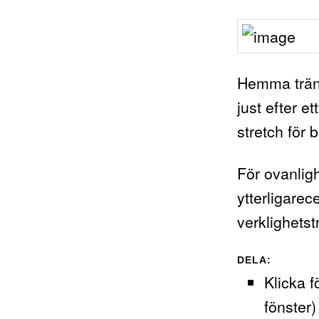
Hemma träna
just efter et
stretch för 
För ovanligh
ytterligarec
verklighetst
DELA:
Klicka f
fönster)