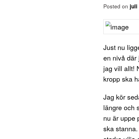
Posted on
jul
Just nu ligg
en nivå där j
jag vill allt
kropp ska hå
Jag kör sed
längre och 
nu är uppe p
ska stanna. 
starka vilja