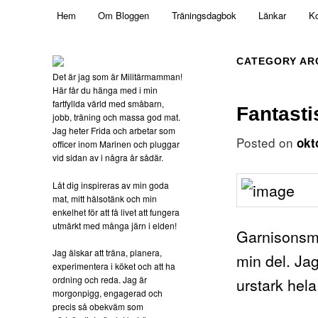
Main menu
Mamma, militär och märkbart obekväm
Hem
Om Bloggen
Träningsdagbok
Länkar
Ko
Skip to primary content
Skip to secondary content
Militärmamman
CATEGORY AR
Det är jag som är Militärmamman!
Här får du hänga med i min
fartfyllda värld med småbarn,
Fantasti
jobb, träning och massa god mat.
Jag heter Frida och arbetar som
Posted on
okt
officer inom Marinen och pluggar
vid sidan av i några år sådär.
Låt dig inspireras av min goda
mat, mitt hälsotänk och min
enkelhet för att få livet att fungera
utmärkt med många järn i elden!
Garnisonsmä
Jag älskar att träna, planera,
min del. Ja
experimentera i köket och att ha
urstark hela
ordning och reda. Jag är
morgonpigg, engagerad och
precis så obekväm som