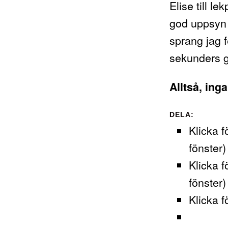
Elise till l
god uppsyn 
sprang jag 
sekunders g
Alltså, ing
DELA:
Klicka f
fönster)
Klicka f
fönster)
Klicka f