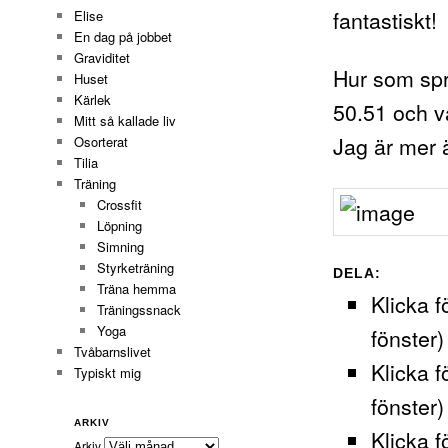
fantastiskt!
Elise
En dag på jobbet
Graviditet
Hur som spr
Huset
Kärlek
50.51 och v
Mitt så kallade liv
Jag är mer 
Osorterat
Tilia
Träning
Crossfit
Löpning
Simning
Styrketräning
DELA:
Träna hemma
Klicka f
Träningssnack
Yoga
fönster)
Tvåbarnslivet
Klicka f
Typiskt mig
fönster)
ARKIV
Klicka f
Arkiv