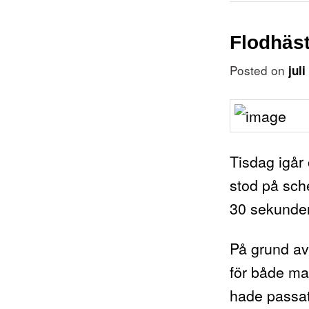
Flodhäst
Posted on
jul
Tisdag igår 
stod på sc
30 sekunder
På grund av
för både ma
hade passat 