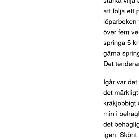
att följa et
löparboken f
över fem ve
springa 5 k
gärna sprin
Det tenderar
Igår var det
det märklig
kräkjobbigt 
min i behag
det behagli
igen. Skönt