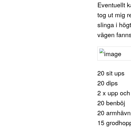
Eventuellt k
tog ut mig r
slinga i hö
vägen fanns
20 sit ups
20 dips
2 x upp och
20 benböj
20 armhävn
15 grodhop