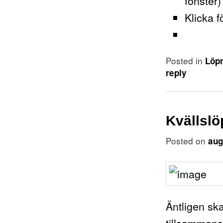
fönster)
Klicka f
Posted in
Löp
reply
Kvällsl
Posted on
aug
Äntligen sk
tillsamman