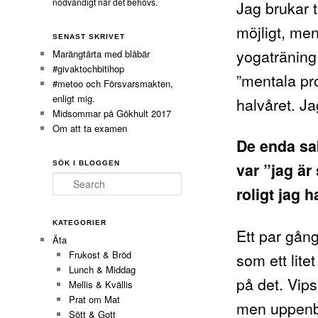
nödvändigt när det behövs.
Jag brukar t
möjligt, men
SENAST SKRIVET
yogaträning
Marängtårta med blåbär
#givaktochbitihop
”mentala pr
#metoo och Försvarsmakten,
enligt mig.
halvåret. Ja
Midsommar på Gökhult 2017
Om att ta examen
De enda sa
var ”jag är
SÖK I BLOGGEN
Search
roligt jag h
KATEGORIER
Ett par gån
Äta
Frukost & Bröd
som ett lite
Lunch & Middag
på det. Vips
Mellis & Kvällis
Prat om Mat
men uppenbar
Sött & Gott