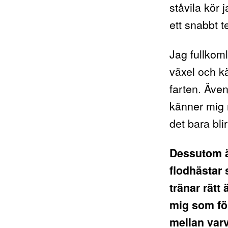
ståvila kör 
ett snabbt t
Jag fullkoml
växel och k
farten. Äve
känner mig 
det bara blir
Dessutom är
flodhästar 
tränar rätt 
mig som för
mellan varv