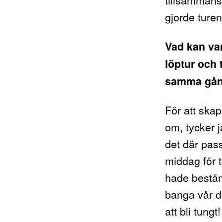
gjorde turen
Vad kan var
löptur och
samma gå
För att skap
om, tycker j
det där pass
middag för tä
hade bestämt
banga vår d
att bli tungt!