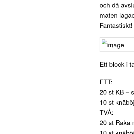
och då avsl
maten lagad
Fantastiskt!
Ett block i 
ETT:
20 st KB – 
10 st knäbö
TVÅ:
20 st Raka 
10 st knäbö