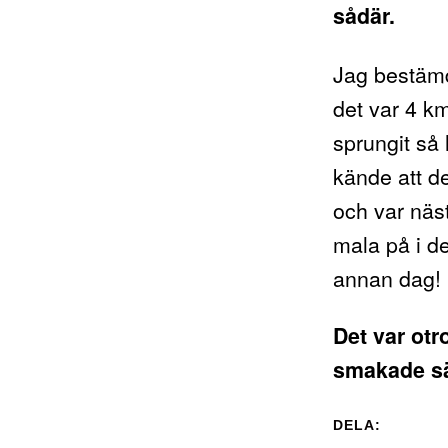
sådär.
Jag bestämde
det var 4 km
sprungit så
kände att d
och var näs
mala på i de
annan dag!
Det var otr
smakade sä
DELA: