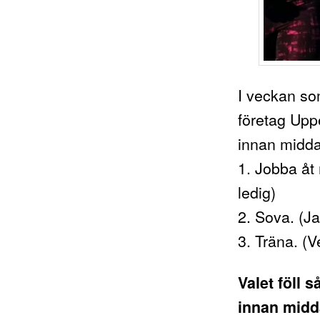
I veckan so
företag Upp
innan midda
1. Jobba åt 
ledig)
2. Sova. (Jag
3. Träna. (Ve
Valet föll 
innan midd