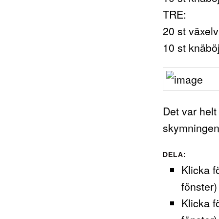
TRE:
20 st växel
10 st knäbö
Det var helt
skymningen!
DELA:
Klicka f
fönster)
Klicka f