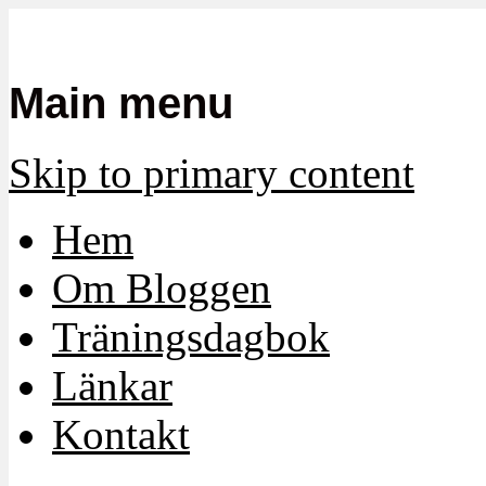
Mamma, militär och märkbart obekvä
Militärmamman
Main menu
Skip to primary content
Hem
Om Bloggen
Träningsdagbok
Länkar
Kontakt