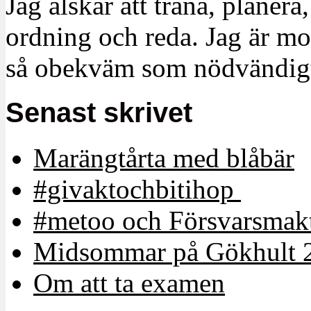
Jag älskar att träna, planera
ordning och reda. Jag är m
så obekväm som nödvändigt
Senast skrivet
Marängtårta med blåbär
#givaktochbitihop
#metoo och Försvarsmakt
Midsommar på Gökhult 
Om att ta examen