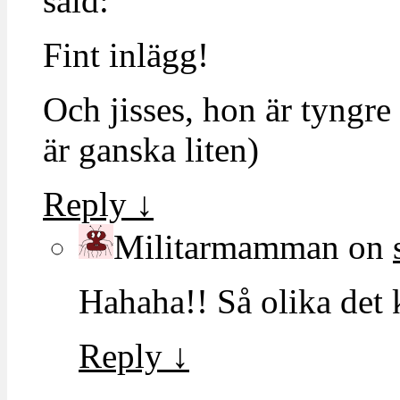
said:
Fint inlägg!
Och jisses, hon är tyngre
är ganska liten)
Reply
↓
Militarmamman
on
Hahaha!! Så olika det
Reply
↓