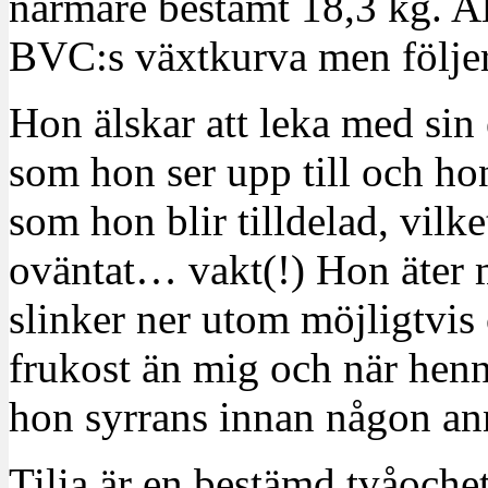
närmare bestämt 18,3 kg. Al
BVC:s växtkurva men följer 
Hon älskar att leka med sin e
som hon ser upp till och hon 
som hon blir tilldelad, vilket
oväntat… vakt(!) Hon äter m
slinker ner utom möjligtvis 
frukost än mig och när henn
hon syrrans innan någon an
Tilia är en bestämd tvåochet