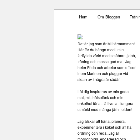
Main menu
Mamma, militär och märkbar
Hem
Om Bloggen
Träni
Skip to primary content
Militärmamm
Det är jag som är Militärmamman!
Här får du hänga med i min
fartfyllda värld med småbarn, jobb,
träning och massa god mat. Jag
heter Frida och arbetar som officer
inom Marinen och pluggar vid
sidan av i några år sådär.
Låt dig inspireras av min goda
mat, mitt hälsotänk och min
enkelhet för att få livet att fungera
utmärkt med många järn i elden!
Jag älskar att träna, planera,
experimentera i köket och att ha
ordning och reda. Jag är
morgonpigg, engagerad och