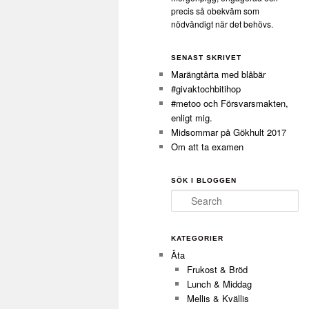
precis så obekväm som
nödvändigt när det behövs.
SENAST SKRIVET
Marängtårta med blåbär
#givaktochbitihop
#metoo och Försvarsmakten,
enligt mig.
Midsommar på Gökhult 2017
Om att ta examen
SÖK I BLOGGEN
Search
KATEGORIER
Äta
Frukost & Bröd
Lunch & Middag
Mellis & Kvällis