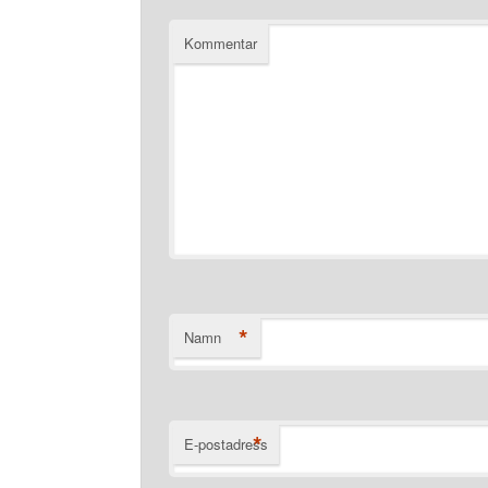
Kommentar
*
Namn
*
E-postadress