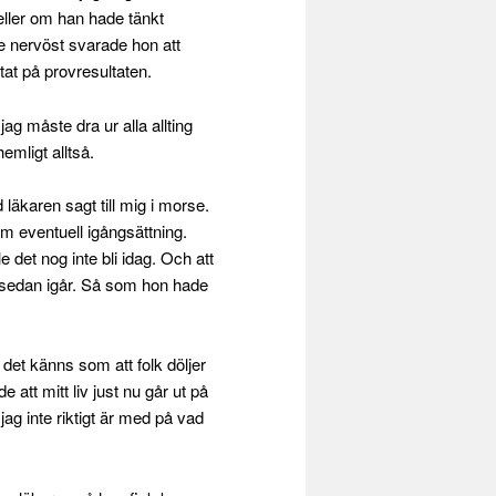
eller om han hade tänkt
te nervöst svarade hon att
tat på provresultaten.
g måste dra ur alla allting
emligt alltså.
 läkaren sagt till mig i morse.
om eventuell igångsättning.
det nog inte bli idag. Och att
ng sedan igår. Så som hon hade
m det känns som att folk döljer
 att mitt liv just nu går ut på
jag inte riktigt är med på vad