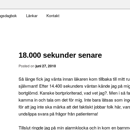
t obekväm
ngsdagbok
Länkar
Kontakt
an
18.000 sekunder senare
Posted on
juni 27, 2010
Så länge fick jag vänta innan läkaren kom tillbaka till mitt
självmant! Efter 14.400 sekunders väntan kände jag på mig att 
bortglömd. Kanske bortprioriterad, vad vet jag?. Men i så fal
kamma in och tala om det för mig. Inte bara låtsas som inge
för att jag inte ska märka att det faktiskt jobbar folk här, vars 
undslippa svara på frågor från patienterna!
Tillslut ringde jag på min alarmklocka och in kom en bar