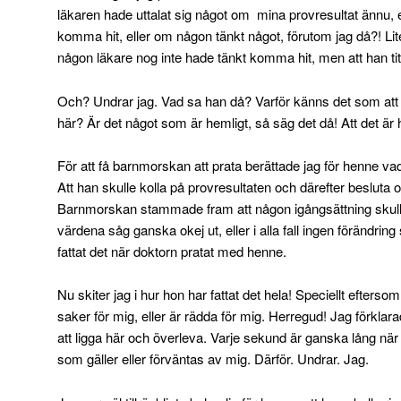
läkaren hade uttalat sig något om mina provresultat ännu, 
komma hit, eller om någon tänkt något, förutom jag då?! Li
någon läkare nog inte hade tänkt komma hit, men att han tit
Och? Undrar jag. Vad sa han då? Varför känns det som att ja
här? Är det något som är hemligt, så säg det då! Att det är h
För att få barnmorskan att prata berättade jag för henne vad
Att han skulle kolla på provresultaten och därefter besluta 
Barnmorskan stammade fram att någon igångsättning skulle 
värdena såg ganska okej ut, eller i alla fall ingen förändri
fattat det när doktorn pratat med henne.
Nu skiter jag i hur hon har fattat det hela! Speciellt efterso
saker för mig, eller är rädda för mig. Herregud! Jag förklarade
att ligga här och överleva. Varje sekund är ganska lång när 
som gäller eller förväntas av mig. Därför. Undrar. Jag.