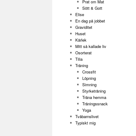
Prat om Mat
Sött & Gott
Elise
En dag på jobbet
Graviditet
Huset
Kärlek
Mitt så kallade liv
Osorterat
Tilia
Träning
Crossfit
Löpning
Simning
Styrketräning
Träna hemma
Träningssnack
Yoga
Tvåbarnslivet
Typiskt mig