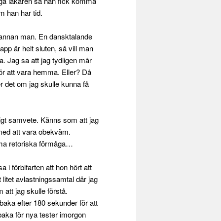
ringa läkaren så han fick komma
m han har tid.
n annan man. En dansktalande
app är helt sluten, så vill man
a. Jag sa att jag tydligen mår
 för att vara hemma. Eller? Då
ter det om jag skulle kunna få
åligt samvete. Känns som att jag
 med att vara obekväm.
rma retoriska förmåga…
i förbifarten att hon hört att
 litet avlastningssamtal där jag
att jag skulle förstå.
baka efter 180 sekunder för att
baka för nya tester imorgon