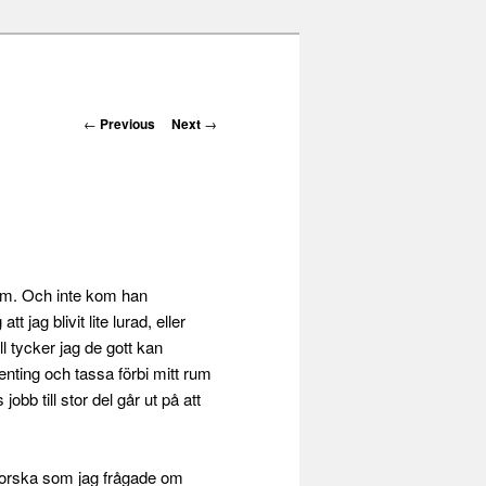
Post navigation
←
Previous
Next
→
 rum. Och inte kom han
jag blivit lite lurad, eller
l tycker jag de gott kan
nting och tassa förbi mitt rum
jobb till stor del går ut på att
nmorska som jag frågade om