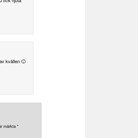
 fick njuta
 av kvällen 🙂
 är märkta
*