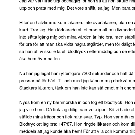
Jag var väl tillräckligt obehaglig för hon sa att hon skulle 
upp och prata med mig. Det vore snällt, sa jag. Men bara o
Efter en halvtimme kom läkaren. Inte överläkaren, utan e
kurd. Tror jag. Han förklarade att eftersom att min livmodert
inte sätta igång mig och mina värden är inte bra, men stabil
för bra för att man ska vidta några åtgärder, men för dåligt
sa han att vi skulle ta ett blodtryck i eftermiddag och se ef
åka hem över natten.
Nu har jag legat här i ytterligare 7200 sekunder och haft d
pressar på för hårt. Till och med jag känner mig obekväm
Stackars läkaren, tänk om han inte kan stå emot min eno
Nyss kom en ny barnmorska in och tog ett blodtryck. Hon sa 
jag ville hem. Då fick jag dåligt samvete igen. Så vi hade ett
ställde mina frågor och fick raka svar. Typ. Hon var mån om 
Blodtrycket låg bra: 147/87. Hon ringde läkaren och kom till
meddela att jag kunde åka hem! För att vila och komma till