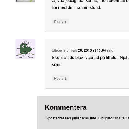
Oj vad jobbigt det känns, men skönt att du
lite med din man en stund.
↓
Reply
Ellebelle
on
juni 28, 2010 at 10:04
said:
Skönt att du blev lyssnad på till slut! Njut
kram
↓
Reply
Kommentera
E-postadressen publiceras inte.
Obligatoriska fält