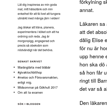
förkylning s
Låt dig inspireras av min goda
annat.
mat, mitt hälsotänk och min
enkelhet för att få livet att fungera
utmärkt med många järn i elden!
Läkaren sa a
Jag älskar att träna, planera,
att det abso
experimentera i köket och att ha
ordning och reda. Jag är
dålig Elise 
morgonpigg, engagerad och
precis så obekväm som
för nu är ho
nödvändigt när det behövs.
upp henne e
SENAST SKRIVET
hon ska dö 
Marängtårta med blåbär
så hon får 
#givaktochbitihop
#metoo och Försvarsmakten,
ringt till B
enligt mig.
det var så a
Midsommar på Gökhult 2017
Om att ta examen
Den läkaren 
SÖK I BLOGGEN