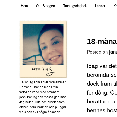
Main menu
Mamma, militär och märkbart obekväm
Hem
Om Bloggen
Träningsdagbok
Länkar
Ko
Skip to primary content
Militärmamman
18-måna
Posted on
jan
Idag var de
berömda spr
dock fram ti
Det är jag som är Militärmamman!
Här får du hänga med i min
för dålig. 
fartfyllda värld med småbarn,
jobb, träning och massa god mat.
berättade al
Jag heter Frida och arbetar som
officer inom Marinen och pluggar
hennes host
vid sidan av i några år sådär.