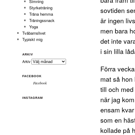
Simning
Styrketräning
sovtiden se
Träna hemma
är ingen li
Träningssnack
Yoga
men bara ho
Tvåbarnslivet
det inte va
Typiskt mig
i sin lilla 
ARKIV
Arkiv
Förra veckan
mat så hon h
FACEBOOK
Facebook
till och me
när jag kom
INSTAGRAM
ensam kvar v
som en häst 
kollade på h