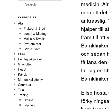
medicin, Air
Search
men att det 
KATEGORIER
är krasslig
Äta
hjälper till 
Frukost & Bröd
Lunch & Middag
fram till att
Mellis & Kvällis
Barnklinike
Prat om Mat
Sött & Gott
och sedan hö
Elise
En dag på jobbet
få låna den
Graviditet
tar sig en ti
Huset
Kärlek
Barnkliniken
Mitt så kallade liv
Osorterat
Tilia
Elise hosta
Träning
förkylningsa
Crossfit
Löpning
bara fram til