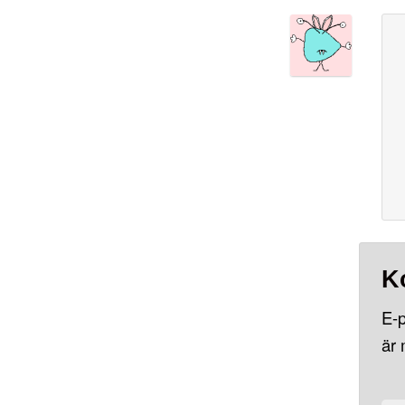
K
E-p
är