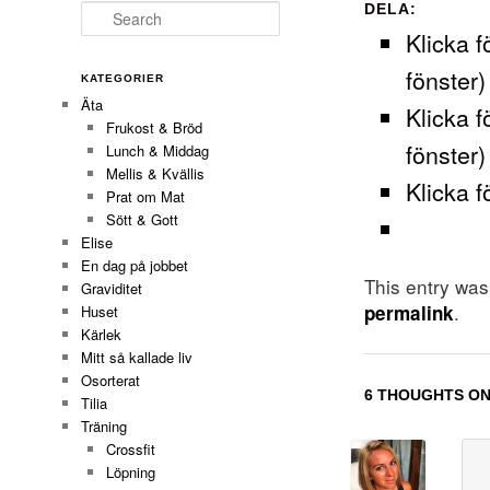
DELA:
Search
Klicka f
fönster)
KATEGORIER
Äta
Klicka f
Frukost & Bröd
fönster)
Lunch & Middag
Mellis & Kvällis
Klicka f
Prat om Mat
Sött & Gott
Elise
En dag på jobbet
This entry wa
Graviditet
.
permalink
Huset
Kärlek
Mitt så kallade liv
Osorterat
6 THOUGHTS ON
Tilia
Träning
Crossfit
Löpning