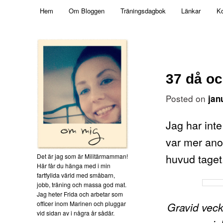
Main menu
Mamma, militär och märkbart obekväm
Hem
Om Bloggen
Träningsdagbok
Länkar
Ko
Skip to primary content
Militärmamman
37 då oc
Posted on
jan
Jag har inte
var mer ano
huvud taget.
Det är jag som är Militärmamman!
Här får du hänga med i min
fartfyllda värld med småbarn,
jobb, träning och massa god mat.
Jag heter Frida och arbetar som
officer inom Marinen och pluggar
Gravid veck
vid sidan av i några år sådär.