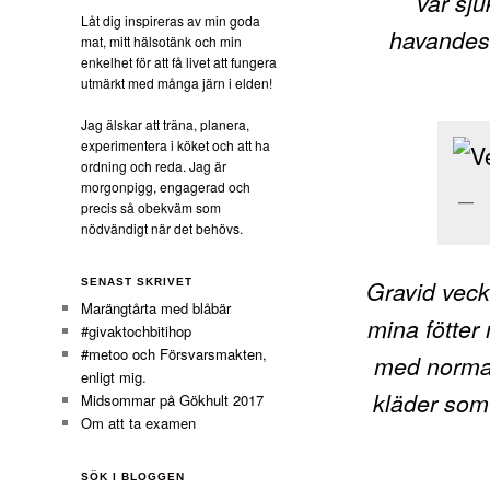
var sj
Låt dig inspireras av min goda
havandesk
mat, mitt hälsotänk och min
enkelhet för att få livet att fungera
utmärkt med många järn i elden!
Jag älskar att träna, planera,
experimentera i köket och att ha
ordning och reda. Jag är
morgonpigg, engagerad och
precis så obekväm som
nödvändigt när det behövs.
Gravid veck
SENAST SKRIVET
Marängtårta med blåbär
mina fötter 
#givaktochbitihop
#metoo och Försvarsmakten,
med normal
enligt mig.
kläder som 
Midsommar på Gökhult 2017
Om att ta examen
SÖK I BLOGGEN