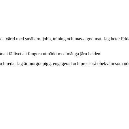
da värld med småbarn, jobb, träning och massa god mat. Jag heter Frid
 att få livet att fungera utmärkt med många järn i elden!
ing och reda. Jag är morgonpigg, engagerad och precis så obekväm som nö