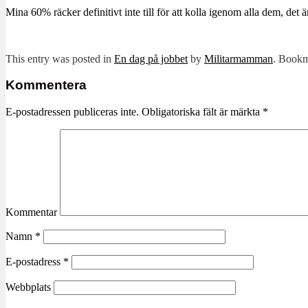
Mina 60% räcker definitivt inte till för att kolla igenom alla dem, det ä
This entry was posted in
En dag på jobbet
by
Militarmamman
. Bookm
Kommentera
E-postadressen publiceras inte.
Obligatoriska fält är märkta
*
Kommentar
Namn
*
E-postadress
*
Webbplats