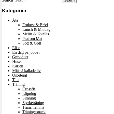
Search
Kategorier
Äta
Frukost & Bröd
Lunch & Middag
Mellis & Kvällis
Prat om Mat
Sött & Gott
Elise
En dag på jobbet
Graviditet
Huset
Kärlek
Mitt så kallade liv
Osorterat
Tilia
Träning
Crossfit
Löpning
Simning
Styrketräning
Träna hemma
Träningssnack