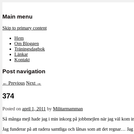
Mamma, militär och märkbart obekvä
Militärmamman
Main menu
Skip to primary content
Hem
Om Bloggen
Träningsdagbok
Länkar
Kontakt
Post navigation
←
Previous
Next
→
374
Posted on
april 1, 2011
by
Militarmamman
Så många mejl hade jag i min inkorg på jobbmejlen när jag väl kom in 
Jag funderar på att radera samtliga och låtsas som att det regnar… Jag 