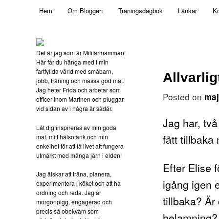
Main menu
Mamma, militär och märkbart obekväm
Hem
Om Bloggen
Träningsdagbok
Länkar
Ko
Skip to primary content
Militärmamman
Det är jag som är Militärmamman!
Här får du hänga med i min
fartfyllda värld med småbarn,
Allvarlig
jobb, träning och massa god mat.
Jag heter Frida och arbetar som
Posted on
maj
officer inom Marinen och pluggar
vid sidan av i några år sådär.
Jag har, två
Låt dig inspireras av min goda
fått tillbak
mat, mitt hälsotänk och min
enkelhet för att få livet att fungera
utmärkt med många järn i elden!
Efter Elise
Jag älskar att träna, planera,
igång igen e
experimentera i köket och att ha
ordning och reda. Jag är
tillbaka? Är
morgonpigg, engagerad och
precis så obekväm som
helamning? 