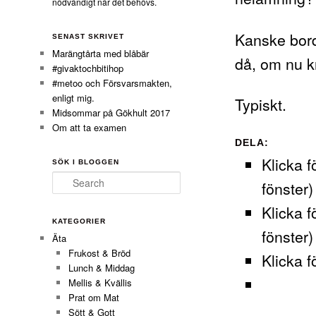
nödvändigt när det behövs.
Kanske bord
SENAST SKRIVET
Marängtårta med blåbär
då, om nu k
#givaktochbitihop
#metoo och Försvarsmakten,
enligt mig.
Typiskt.
Midsommar på Gökhult 2017
Om att ta examen
DELA:
Klicka f
SÖK I BLOGGEN
Search
fönster)
Klicka f
KATEGORIER
fönster)
Äta
Frukost & Bröd
Klicka f
Lunch & Middag
Mellis & Kvällis
Prat om Mat
Sött & Gott