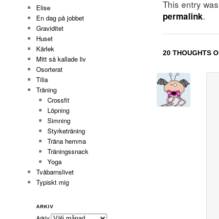
This entry wa
Elise
.
permalink
En dag på jobbet
Graviditet
Huset
Kärlek
20 THOUGHTS O
Mitt så kallade liv
Osorterat
Tilia
Träning
Crossfit
Löpning
Simning
Styrketräning
Träna hemma
Träningssnack
Yoga
Tvåbarnslivet
Typiskt mig
ARKIV
Arkiv