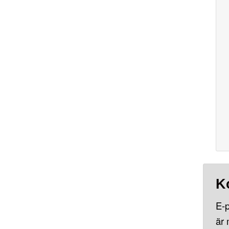
K
E-p
är