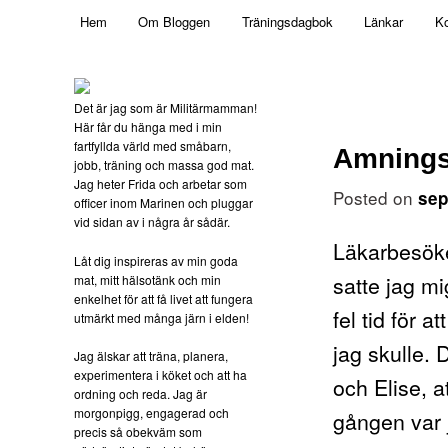
Main menu
Mamma, militär och märkbart obekväm
Hem
Om Bloggen
Träningsdagbok
Länkar
Ko
Skip to primary content
Militärmamman
Det är jag som är Militärmamman!
Här får du hänga med i min
fartfyllda värld med småbarn,
Amning
jobb, träning och massa god mat.
Jag heter Frida och arbetar som
Posted on
sep
officer inom Marinen och pluggar
vid sidan av i några år sådär.
Läkarbesöket
Låt dig inspireras av min goda
satte jag mig
mat, mitt hälsotänk och min
enkelhet för att få livet att fungera
fel tid för a
utmärkt med många järn i elden!
jag skulle.
Jag älskar att träna, planera,
experimentera i köket och att ha
och Elise, a
ordning och reda. Jag är
morgonpigg, engagerad och
gången var j
precis så obekväm som