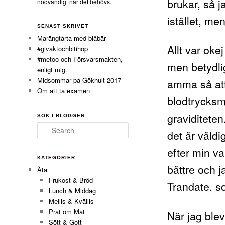
brukar, så 
nödvändigt när det behövs.
istället, me
SENAST SKRIVET
Marängtårta med blåbär
Allt var oke
#givaktochbitihop
#metoo och Försvarsmakten,
men betydlig
enligt mig.
Midsommar på Gökhult 2017
amma så att 
Om att ta examen
blodtrycksm
graviditeten
SÖK I BLOGGEN
Search
det är väld
efter min v
KATEGORIER
bättre och ja
Äta
Frukost & Bröd
Trandate, s
Lunch & Middag
Mellis & Kvällis
Prat om Mat
När jag blev
Sött & Gott