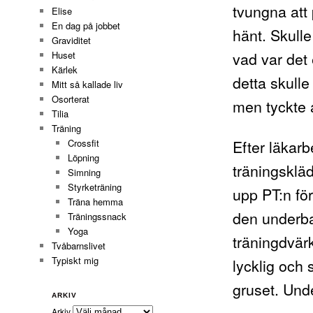
tvungna att
Elise
En dag på jobbet
hänt. Skulle
Graviditet
vad var det
Huset
Kärlek
detta skull
Mitt så kallade liv
Osorterat
men tyckte 
Tilia
Träning
Efter läkar
Crossfit
Löpning
träningsklä
Simning
Styrketräning
upp PT:n för
Träna hemma
den underba
Träningssnack
Yoga
träningdvär
Tvåbarnslivet
Typiskt mig
lycklig och 
gruset. Unde
ARKIV
Arkiv