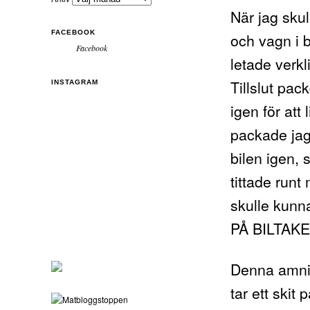
När jag sku
FACEBOOK
och vagn i b
Facebook
letade verkl
Tillslut pa
INSTAGRAM
igen för at
packade jag
bilen igen, 
tittade runt
skulle kunna
PÅ BILTAKE
Denna amnin
tar ett skit