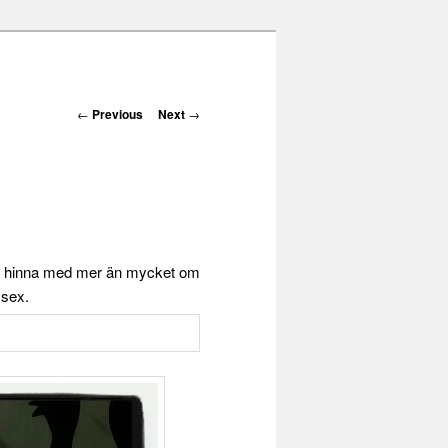
Post navigation
←
Previous
Next
→
r hinna med mer än mycket om
 sex.