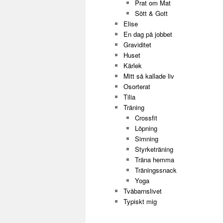
Prat om Mat
Sött & Gott
Elise
En dag på jobbet
Graviditet
Huset
Kärlek
Mitt så kallade liv
Osorterat
Tilia
Träning
Crossfit
Löpning
Simning
Styrketräning
Träna hemma
Träningssnack
Yoga
Tvåbarnslivet
Typiskt mig