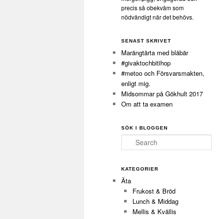
precis så obekväm som
nödvändigt när det behövs.
SENAST SKRIVET
Marängtårta med blåbär
#givaktochbitihop
#metoo och Försvarsmakten,
enligt mig.
Midsommar på Gökhult 2017
Om att ta examen
SÖK I BLOGGEN
Search
KATEGORIER
Äta
Frukost & Bröd
Lunch & Middag
Mellis & Kvällis