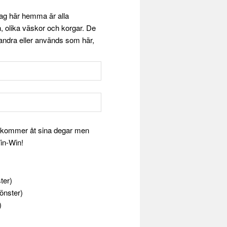
dag här hemma är alla
, olika väskor och korgar. De
randra eller används som här,
och kommer åt sina degar men
Win-Win!
ter)
fönster)
)