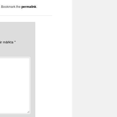
. Bookmark the
permalink
.
 är märkta
*