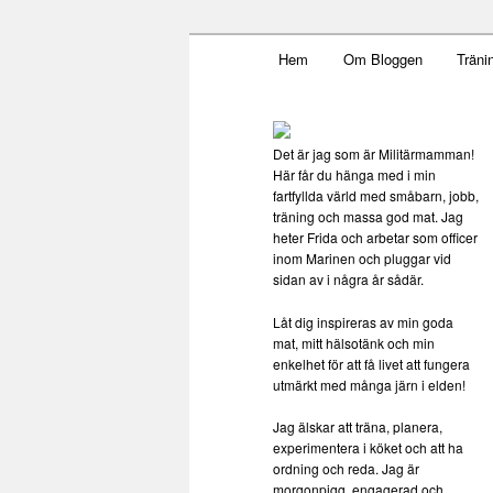
Main menu
Mamma, militär och märkbar
Hem
Om Bloggen
Träni
Skip to primary content
Militärmamm
Det är jag som är Militärmamman!
Här får du hänga med i min
fartfyllda värld med småbarn, jobb,
träning och massa god mat. Jag
heter Frida och arbetar som officer
inom Marinen och pluggar vid
sidan av i några år sådär.
Låt dig inspireras av min goda
mat, mitt hälsotänk och min
enkelhet för att få livet att fungera
utmärkt med många järn i elden!
Jag älskar att träna, planera,
experimentera i köket och att ha
ordning och reda. Jag är
morgonpigg, engagerad och