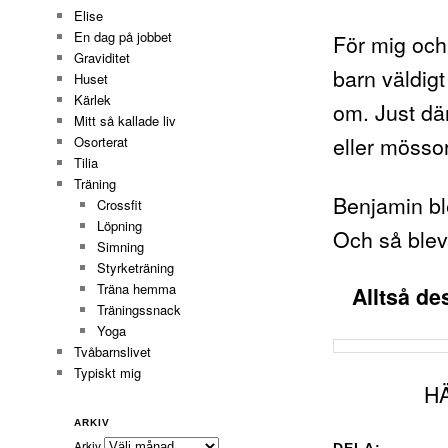
Elise
En dag på jobbet
För mig och
Graviditet
barn väldig
Huset
Kärlek
om. Just dä
Mitt så kallade liv
eller mösso
Osorterat
Tilia
Träning
Benjamin ble
Crossfit
Löpning
Och så blev 
Simning
Styrketräning
Träna hemma
Alltså de
Träningssnack
Yoga
Tvåbarnslivet
Typiskt mig
H
ARKIV
Arkiv