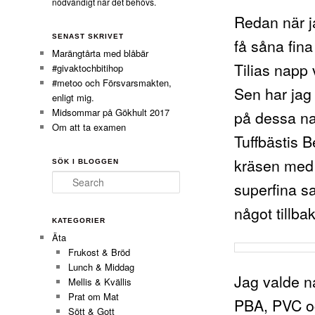
nödvändigt när det behövs.
Redan när j
SENAST SKRIVET
få såna fin
Marängtårta med blåbär
Tilias napp 
#givaktochbitihop
#metoo och Försvarsmakten,
Sen har jag 
enligt mig.
Midsommar på Gökhult 2017
på dessa nap
Om att ta examen
Tuffbästis 
kräsen med s
SÖK I BLOGGEN
Search
superfina sa
något tillba
KATEGORIER
Äta
Frukost & Bröd
Lunch & Middag
Jag valde n
Mellis & Kvällis
Prat om Mat
PBA, PVC och
Sött & Gott