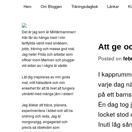
Main menu
Mamma, militär och märkbart obekväm
Hem
Om Bloggen
Träningsdagbok
Länkar
Ko
Skip to primary content
Militärmamman
Det är jag som är Militärmamman!
Här får du hänga med i min
fartfyllda värld med småbarn,
Att ge oc
jobb, träning och massa god mat.
Jag heter Frida och arbetar som
Posted on
feb
officer inom Marinen och pluggar
vid sidan av i några år sådär.
I kapprummet
Låt dig inspireras av min goda
varje dag nä
mat, mitt hälsotänk och min
enkelhet för att få livet att fungera
på ett barns 
utmärkt med många järn i elden!
En dag tog j
Jag älskar att träna, planera,
experimentera i köket och att ha
locket stod 
ordning och reda. Jag är
morgonpigg, engagerad och
Inuti låg s
precis så obekväm som