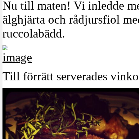
Nu till maten! Vi inledde me
älghjärta och rådjursfiol m
ruccolabädd.
Till förrätt serverades vink