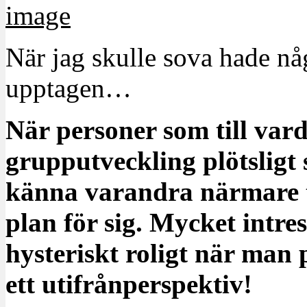
När jag skulle sova hade någ
upptagen…
När personer som till var
grupputveckling plötsligt s
känna varandra närmare t
plan för sig. Mycket intre
hysteriskt roligt när man p
ett utifrånperspektiv!