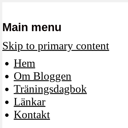
Mamma, militär och märkbart obekvä
Militärmamman
Main menu
Skip to primary content
Hem
Om Bloggen
Träningsdagbok
Länkar
Kontakt