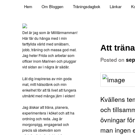
Main menu
Mamma, militär och märkbart obekväm
Hem
Om Bloggen
Träningsdagbok
Länkar
Ko
Skip to primary content
Militärmamman
Det är jag som är Militärmamman!
Här får du hänga med i min
fartfyllda värld med småbarn,
Att trän
jobb, träning och massa god mat.
Jag heter Frida och arbetar som
Posted on
sep
officer inom Marinen och pluggar
vid sidan av i några år sådär.
Låt dig inspireras av min goda
mat, mitt hälsotänk och min
enkelhet för att få livet att fungera
utmärkt med många järn i elden!
Kvällens te
Jag älskar att träna, planera,
och tillsam
experimentera i köket och att ha
övningar fö
ordning och reda. Jag är
morgonpigg, engagerad och
man ingen ex
precis så obekväm som