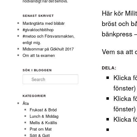
nödvändigt när det behövs.
Här kör Mil
SENAST SKRIVET
bröst och b
Marängtårta med blåbär
#givaktochbitihop
bänkpress –
#metoo och Försvarsmakten,
enligt mig.
Midsommar på Gökhult 2017
Vem sa att d
Om att ta examen
DELA:
SÖK I BLOGGEN
Klicka f
Search
fönster)
Klicka f
KATEGORIER
Äta
fönster)
Frukost & Bröd
Lunch & Middag
Klicka f
Mellis & Kvällis
Prat om Mat
Sött & Gott