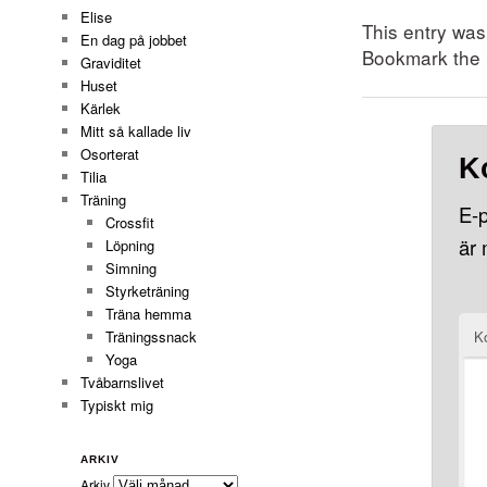
Elise
This entry wa
En dag på jobbet
Bookmark the
Graviditet
Huset
Kärlek
Mitt så kallade liv
Osorterat
K
Tilia
Träning
E-p
Crossfit
är
Löpning
Simning
Styrketräning
Träna hemma
K
Träningssnack
Yoga
Tvåbarnslivet
Typiskt mig
ARKIV
Arkiv