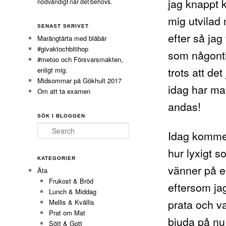
jag knappt k
nödvändigt när det behövs.
mig utvilad 
SENAST SKRIVET
efter så jag
Marängtårta med blåbär
#givaktochbitihop
som någonti
#metoo och Försvarsmakten,
trots att de
enligt mig.
Midsommar på Gökhult 2017
idag har mas
Om att ta examen
andas!
SÖK I BLOGGEN
Search
Idag kommer
hur lyxigt s
KATEGORIER
vänner på e
Äta
Frukost & Bröd
eftersom ja
Lunch & Middag
prata och v
Mellis & Kvällis
Prat om Mat
bjuda på nu 
Sött & Gott