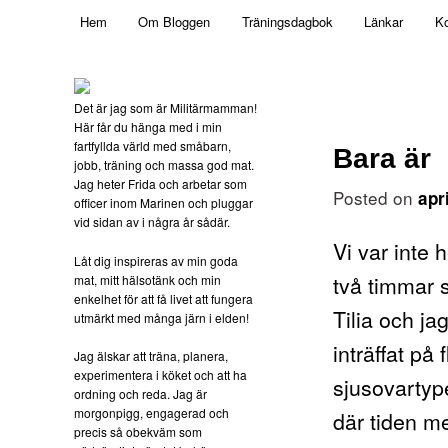
Main menu
Mamma, militär och märkbart obekväm
Hem
Om Bloggen
Träningsdagbok
Länkar
Ko
Skip to primary content
Militärmamman
Det är jag som är Militärmamman!
Här får du hänga med i min
fartfyllda värld med småbarn,
Bara är
jobb, träning och massa god mat.
Jag heter Frida och arbetar som
Posted on
apr
officer inom Marinen och pluggar
vid sidan av i några år sådär.
Vi var inte 
Låt dig inspireras av min goda
två timmar 
mat, mitt hälsotänk och min
enkelhet för att få livet att fungera
Tilia och jag
utmärkt med många järn i elden!
inträffat på 
Jag älskar att träna, planera,
experimentera i köket och att ha
sjusovartype
ordning och reda. Jag är
morgonpigg, engagerad och
där tiden m
precis så obekväm som