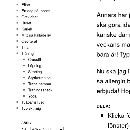
Elise
En dag på jobbet
Annars har j
Graviditet
ska göra ida
Huset
Kärlek
kanske damm
Mitt så kallade liv
Osorterat
veckans mat o
Tilia
bara är! Ty
Träning
Crossfit
Löpning
Nu ska jag i 
Simning
Styrketräning
så allergin 
Träna hemma
erbjuda! Ho
Träningssnack
Yoga
Tvåbarnslivet
DELA:
Typiskt mig
Klicka f
fönster)
ARKIV
Arkiv