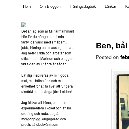
Main menu
Mamma, militär och märkbart obekväm
Hem
Om Bloggen
Träningsdagbok
Länkar
Ko
Skip to primary content
Militärmamman
Det är jag som är Militärmamman!
Här får du hänga med i min
fartfyllda värld med småbarn,
Ben, bål
jobb, träning och massa god mat.
Jag heter Frida och arbetar som
Posted on
feb
officer inom Marinen och pluggar
vid sidan av i några år sådär.
Låt dig inspireras av min goda
mat, mitt hälsotänk och min
enkelhet för att få livet att fungera
utmärkt med många järn i elden!
Jag älskar att träna, planera,
experimentera i köket och att ha
ordning och reda. Jag är
morgonpigg, engagerad och
precis så obekväm som