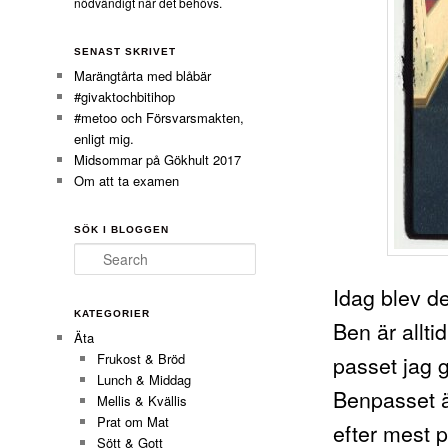
nödvändigt när det behövs.
SENAST SKRIVET
Marängtårta med blåbär
#givaktochbitihop
#metoo och Försvarsmakten,
enligt mig.
Midsommar på Gökhult 2017
Om att ta examen
SÖK I BLOGGEN
Search
Idag blev d
KATEGORIER
Ben är allti
Äta
passet jag g
Frukost & Bröd
Lunch & Middag
Benpasset ä
Mellis & Kvällis
Prat om Mat
efter mest 
Sött & Gott