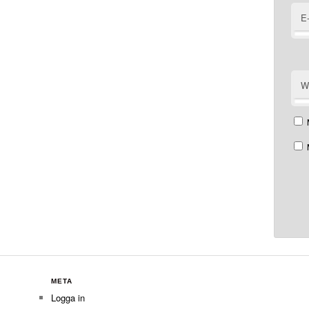
E
W
META
Logga in