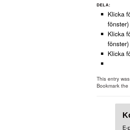
DELA:
Klicka f
fönster)
Klicka f
fönster)
Klicka f
This entry wa
Bookmark the
K
E-p