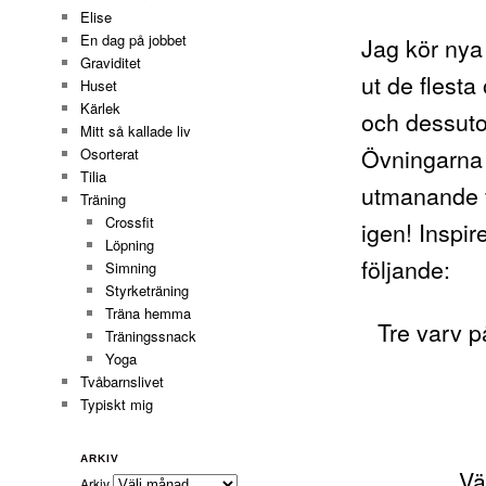
Elise
En dag på jobbet
Jag kör nya
Graviditet
ut de flesta
Huset
Kärlek
och dessuto
Mitt så kallade liv
Övningarna t
Osorterat
Tilia
utmanande f
Träning
Crossfit
igen! Inspi
Löpning
följande:
Simning
Styrketräning
Träna hemma
Tre varv p
Träningssnack
Yoga
Tvåbarnslivet
Typiskt mig
ARKIV
Vä
Arkiv