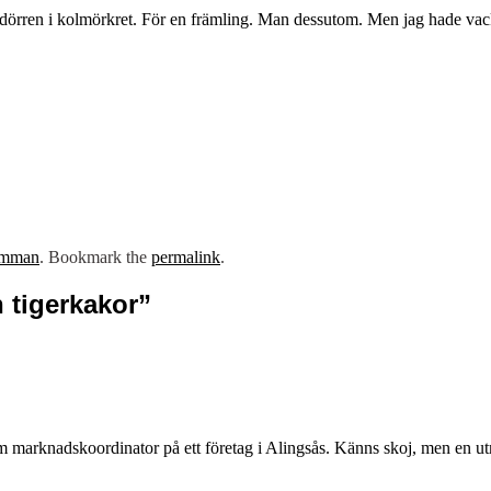
erdörren i kolmörkret. För en främling. Man dessutom. Men jag hade vac
amman
. Bookmark the
permalink
.
 tigerkakor
”
 som marknadskoordinator på ett företag i Alingsås. Känns skoj, men en 