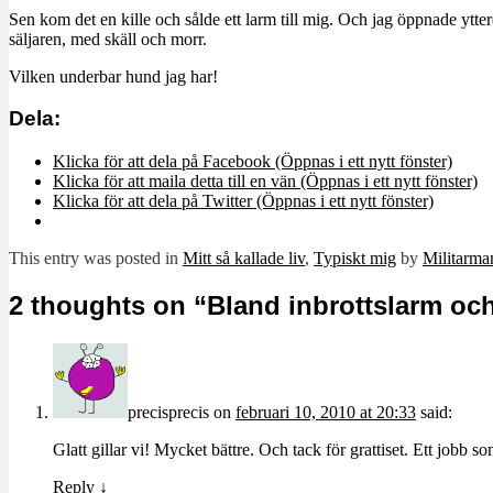
Sen kom det en kille och sålde ett larm till mig. Och jag öppnade ytt
säljaren, med skäll och morr.
Vilken underbar hund jag har!
Dela:
Klicka för att dela på Facebook (Öppnas i ett nytt fönster)
Klicka för att maila detta till en vän (Öppnas i ett nytt fönster)
Klicka för att dela på Twitter (Öppnas i ett nytt fönster)
This entry was posted in
Mitt så kallade liv
,
Typiskt mig
by
Militarm
2 thoughts on “
Bland inbrottslarm och
precisprecis
on
februari 10, 2010 at 20:33
said:
Glatt gillar vi! Mycket bättre. Och tack för grattiset. Ett jobb
Reply
↓