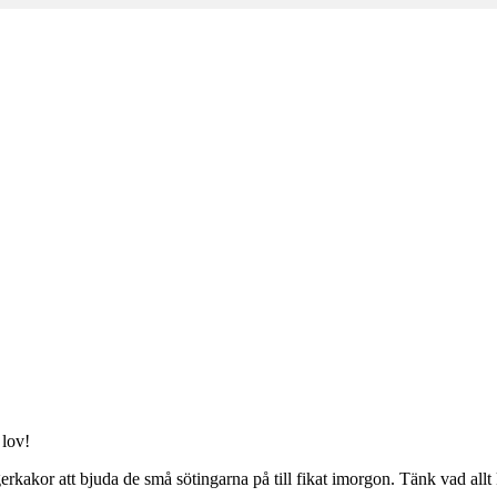
m
 lov!
igerkakor att bjuda de små sötingarna på till fikat imorgon. Tänk vad all