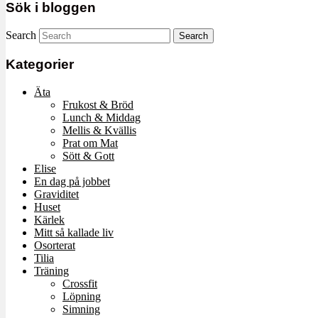
Sök i bloggen
Search
Kategorier
Äta
Frukost & Bröd
Lunch & Middag
Mellis & Kvällis
Prat om Mat
Sött & Gott
Elise
En dag på jobbet
Graviditet
Huset
Kärlek
Mitt så kallade liv
Osorterat
Tilia
Träning
Crossfit
Löpning
Simning