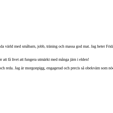
da värld med småbarn, jobb, träning och massa god mat. Jag heter Frid
 att få livet att fungera utmärkt med många järn i elden!
ing och reda. Jag är morgonpigg, engagerad och precis så obekväm som nö