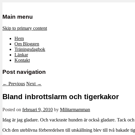
Mamma, militär och märkbart obekvä
Militärmamman
Main menu
Skip to primary content
Hem
Om Bloggen
Träningsdagbok
Länkar
Kontakt
Post navigation
←
Previous
Next
→
Bland inbrottslarm och tigerkakor
Posted on
februari 9, 2010
by
Militarmamman
Idag är jag gladare. Och vackraste hunden är också gladare. Tack och
Och den uteblivna förberedelsen till utskällning blev till två bakade t