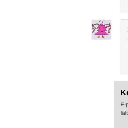
K
E-
fäl