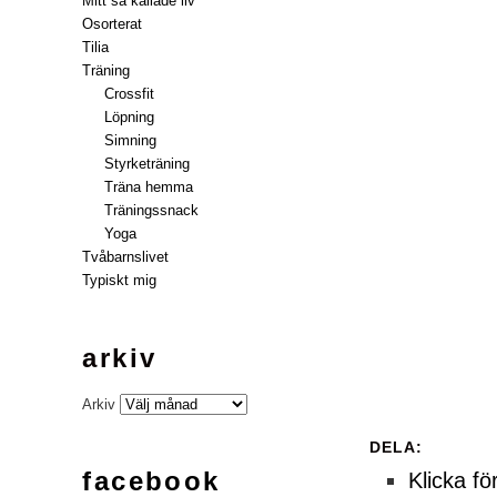
Mitt så kallade liv
Osorterat
Tilia
Träning
Crossfit
Löpning
Simning
Styrketräning
Träna hemma
Träningssnack
Yoga
Tvåbarnslivet
Typiskt mig
arkiv
Arkiv
DELA:
facebook
Klicka fö