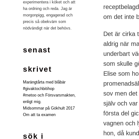
experimentera i köket och att
receptbelagd
ha ordning och reda. Jag är
morgonpigg, engagerad och
om det inte b
precis så obekväm som
nödvändigt när det behövs.
Det är cirka 
aldrig när ma
senast
underbart vä
som skulle gö
skrivet
Elise som hon
Marängtårta med blåbär
promenadsäll
#givaktochbitihop
sov men det bl
#metoo och Försvarsmakten,
enligt mig.
själv och va
Midsommar på Gökhult 2017
första del gi
Om att ta examen
vagnen och l
hon, då kund
sök i