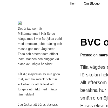
Main menu
Mamma, militär och märkbart obekväm
Hem
Om Bloggen
Skip to primary content
Militärmamman
Det är jag som är
Militärmamman! Här får du
BVC o
hänga med i min fartfyllda värld
med småbarn, jobb, träning och
massa god mat. Jag heter
Frida och arbetar som officer
Posted on
mars
inom Marinen och pluggar vid
sidan av i några år sådär.
Tilia vägdes
förskolan fic
Låt dig inspireras av min goda
mat, mitt hälsotänk och min
allt eftersom
enkelhet för att få livet att
fungera utmärkt med många
beräkna hur 
järn i elden!
smärre omöjl
Jag älskar att träna, planera,
Elises eksem