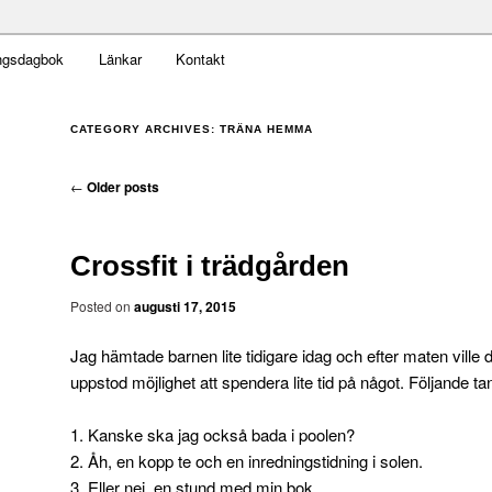
t obekväm
ngsdagbok
Länkar
Kontakt
an
CATEGORY ARCHIVES:
TRÄNA HEMMA
Post navigation
←
Older posts
Crossfit i trädgården
Posted on
augusti 17, 2015
Jag hämtade barnen lite tidigare idag och efter maten ville d
uppstod möjlighet att spendera lite tid på något. Följande t
1. Kanske ska jag också bada i poolen?
2. Åh, en kopp te och en inredningstidning i solen.
3. Eller nej, en stund med min bok.