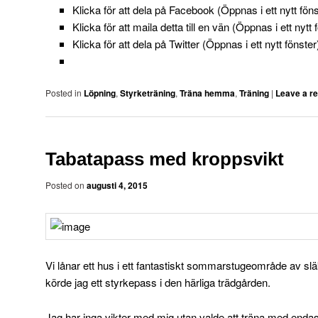
Klicka för att dela på Facebook (Öppnas i ett nytt föns
Klicka för att maila detta till en vän (Öppnas i ett nytt 
Klicka för att dela på Twitter (Öppnas i ett nytt fönster
Posted in
Löpning
,
Styrketräning
,
Träna hemma
,
Träning
|
Leave a re
Tabatapass med kroppsvikt
Posted on
augusti 4, 2015
Vi lånar ett hus i ett fantastiskt sommarstugeområde av sl
körde jag ett styrkepass i den härliga trädgården.
Jag har inga vikter med mig utan valde att träna med endas