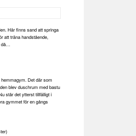
anden. Här finns sand att springa
ör att träna handstående,
la då…
mitt hemmagym. Det där som
när den blev duschrum med bastu
tår det ytterst tillfälligt i
tera gymmet för en gångs
ter)