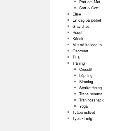
Prat om Mat
Sött & Gott
Elise
En dag på jobbet
Graviditet
Huset
Kärlek
Mitt så kallade liv
Osorterat
Tilia
Träning
Crossfit
Löpning
Simning
Styrketräning
Träna hemma
Träningssnack
Yoga
Tvåbarnslivet
Typiskt mig