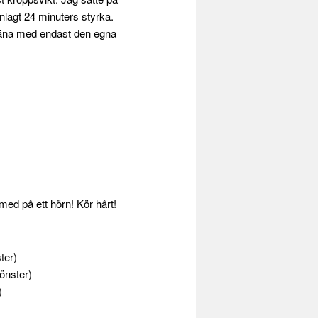
nlagt 24 minuters styrka.
 träna med endast den egna
ed på ett hörn! Kör hårt!
ter)
fönster)
)