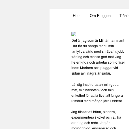
Main menu
Mamma, militär och märkbar
Hem
Om Bloggen
Träni
Skip to primary content
Skip to secondary content
Militärmamm
Det är jag som är Militärmamman!
Här får du hänga med i min
fartfyllda värld med småbarn, jobb,
träning och massa god mat. Jag
heter Frida och arbetar som officer
inom Marinen och pluggar vid
sidan av i några år sådär.
Låt dig inspireras av min goda
mat, mitt hälsotänk och min
enkelhet för att få livet att fungera
utmärkt med många järn i elden!
Jag älskar att träna, planera,
experimentera i köket och att ha
ordning och reda. Jag är
morgonpigg, engagerad och