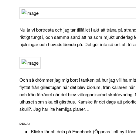
Nu är vi bortresta och jag tar tillfället i akt att träna på str
riktigt tungt i, och samma sand att ha som mjukt underlag f
hjulningar och huvudstående på. Det gör inte så ont att tril
Och så drömmer jag mig bort i tanken på hur jag vill ha 
flyttat från gillestugan när det blev biorum, från källaren 
och från förrådet när det blev välorganiserad skoförvaring. Nu s
uthuset som ska bli gästhus. Kanske är det dags att priori
skull?. Jag har lite hemliga planer…
DELA:
Klicka för att dela på Facebook (Öppnas i ett nytt föns