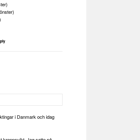
ter)
fönster)
)
ply
äktingar i Danmark och idag
t kroppsvikt. Jag satte på