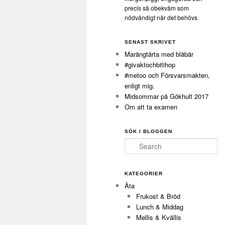
precis så obekväm som
nödvändigt när det behövs.
SENAST SKRIVET
Marängtårta med blåbär
#givaktochbitihop
#metoo och Försvarsmakten,
enligt mig.
Midsommar på Gökhult 2017
Om att ta examen
SÖK I BLOGGEN
Search
KATEGORIER
Äta
Frukost & Bröd
Lunch & Middag
Mellis & Kvällis