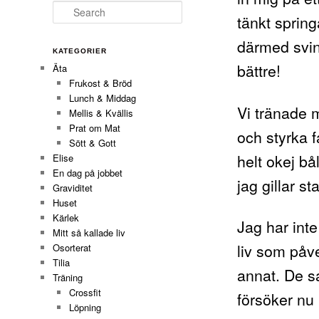
Search
tänkt sprin
därmed svinh
KATEGORIER
bättre!
Äta
Frukost & Bröd
Lunch & Middag
Vi tränade 
Mellis & Kvällis
Prat om Mat
och styrka 
Sött & Gott
helt okej bå
Elise
En dag på jobbet
jag gillar sta
Graviditet
Huset
Kärlek
Jag har inte
Mitt så kallade liv
liv som påve
Osorterat
Tilia
annat. De s
Träning
Crossfit
försöker nu
Löpning