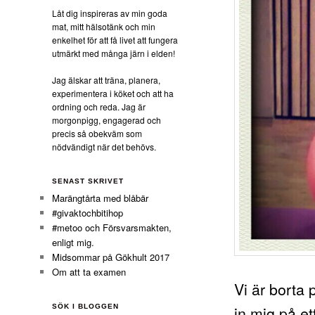
Låt dig inspireras av min goda
mat, mitt hälsotänk och min
enkelhet för att få livet att fungera
utmärkt med många järn i elden!
Jag älskar att träna, planera,
experimentera i köket och att ha
ordning och reda. Jag är
morgonpigg, engagerad och
precis så obekväm som
nödvändigt när det behövs.
SENAST SKRIVET
Marängtårta med blåbär
#givaktochbitihop
#metoo och Försvarsmakten,
enligt mig.
Midsommar på Gökhult 2017
Om att ta examen
Vi är borta 
in mig på et
SÖK I BLOGGEN