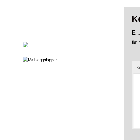
K
E-p
är
K