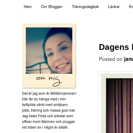
Main menu
Mamma, militär och märkbart obekväm
Hem
Om Bloggen
Träningsdagbok
Länkar
Ko
Skip to primary content
Militärmamman
Dagens 
Posted on
jan
Det är jag som är Militärmamman!
Här får du hänga med i min
fartfyllda värld med småbarn,
jobb, träning och massa god mat.
Jag heter Frida och arbetar som
officer inom Marinen och pluggar
vid sidan av i några år sådär.