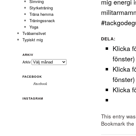
mig energi 
Simning
Styrketräning
militarmam
Träna hemma
#tackgodeg
Träningssnack
Yoga
Tvåbarnslivet
DELA:
Typiskt mig
Klicka f
ARKIV
fönster)
Arkiv
Klicka f
fönster)
FACEBOOK
Facebook
Klicka f
INSTAGRAM
This entry wa
Bookmark the