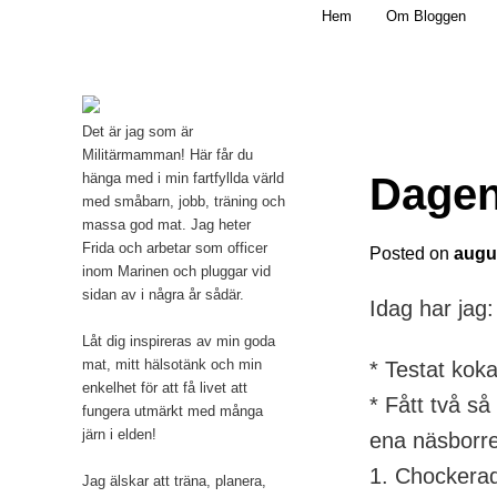
Main menu
Mamma, militär och märkbart obekväm
Hem
Om Bloggen
Skip to primary content
Militärmamman
Det är jag som är
Militärmamman! Här får du
Dagen
hänga med i min fartfyllda värld
med småbarn, jobb, träning och
massa god mat. Jag heter
Frida och arbetar som officer
Posted on
augus
inom Marinen och pluggar vid
sidan av i några år sådär.
Idag har jag:
Låt dig inspireras av min goda
mat, mitt hälsotänk och min
* Testat koka
enkelhet för att få livet att
* Fått två s
fungera utmärkt med många
järn i elden!
ena näsborre
1. Chockerad
Jag älskar att träna, planera,