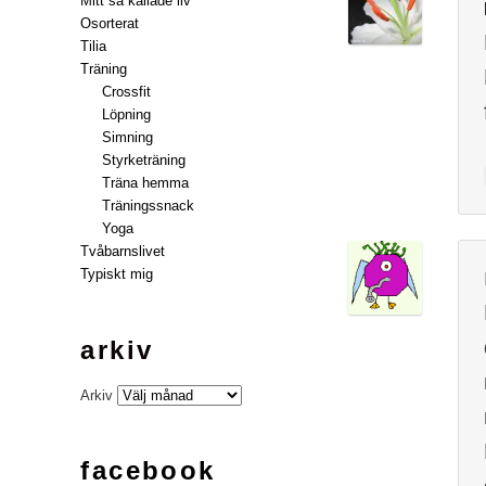
Mitt så kallade liv
Osorterat
Tilia
Träning
Crossfit
Löpning
Simning
Styrketräning
Träna hemma
Träningssnack
Yoga
Tvåbarnslivet
Typiskt mig
arkiv
Arkiv
facebook