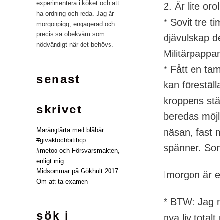
experimentera i köket och att
2. Är lite oro
ha ordning och reda. Jag är
* Sovit tre t
morgonpigg, engagerad och
precis så obekväm som
djävulskap d
nödvändigt när det behövs.
Militärpappa
* Fått en ta
senast
kan föreställ
kroppens stä
skrivet
beredas möjli
Marängtårta med blåbär
näsan, fast 
#givaktochbitihop
spänner. So
#metoo och Försvarsmakten,
enligt mig.
Midsommar på Gökhult 2017
Imorgon är 
Om att ta examen
* BTW: Jag må
sök i
nya liv total