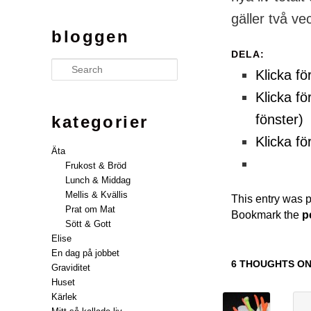
gäller två ve
bloggen
DELA:
Search
Klicka fö
Klicka fö
fönster)
kategorier
Klicka fö
Äta
Frukost & Bröd
Lunch & Middag
Mellis & Kvällis
This entry was 
Prat om Mat
Bookmark the
p
Sött & Gott
Elise
En dag på jobbet
6 THOUGHTS ON
Graviditet
Huset
Kärlek