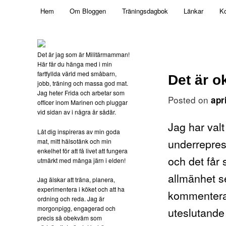
Main menu
Mamma, militär och märkbart obekväm
Hem
Om Bloggen
Träningsdagbok
Länkar
Ko
Skip to primary content
Militärmamman
Det är jag som är Militärmamman!
Här får du hänga med i min
fartfyllda värld med småbarn,
Det är o
jobb, träning och massa god mat.
Jag heter Frida och arbetar som
Posted on
apr
officer inom Marinen och pluggar
vid sidan av i några år sådär.
Jag har valt
Låt dig inspireras av min goda
underreprese
mat, mitt hälsotänk och min
enkelhet för att få livet att fungera
och det får s
utmärkt med många järn i elden!
allmänhet se
Jag älskar att träna, planera,
experimentera i köket och att ha
kommentera 
ordning och reda. Jag är
morgonpigg, engagerad och
uteslutande
precis så obekväm som