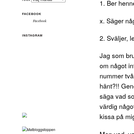
1. Ber henne
FACEBOOK
x. Säger någ
Facebook
2. Sväljer, 
INSTAGRAM
Jag som bru
om något int
nummer två. 
hänt?!! Geno
säga vad som
värdig något
kissa på mi
Men vad, vad