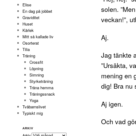
Elise
solen. ”Men 
En dag på jobbet
Graviditet
veckan!”, ut
Huset
Kärlek
Aj.
Mitt så kallade liv
Osorterat
Tilia
Jag tänkte a
Träning
Crossfit
”Ursäkta, v
Löpning
mening en gå
Simning
Styrketräning
dig! Bra nu 
Träna hemma
Träningssnack
Yoga
Aj igen.
Tvåbarnslivet
Typiskt mig
Och vad gör 
ARKIV
Arkiv