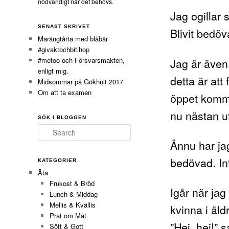
nödvändigt när det behövs.
Jag ogillar 
SENAST SKRIVET
Blivit bedöva
Marängtårta med blåbär
#givaktochbitihop
#metoo och Försvarsmakten,
Jag är även 
enligt mig.
detta är att 
Midsommar på Gökhult 2017
Om att ta examen
öppet kommen
nu nästan u
SÖK I BLOGGEN
Search
Ännu har jag
bedövad. Int
KATEGORIER
Äta
Frukost & Bröd
Igår när jag
Lunch & Middag
Mellis & Kvällis
kvinna i äld
Prat om Mat
”Hej, hej!” s
Sött & Gott