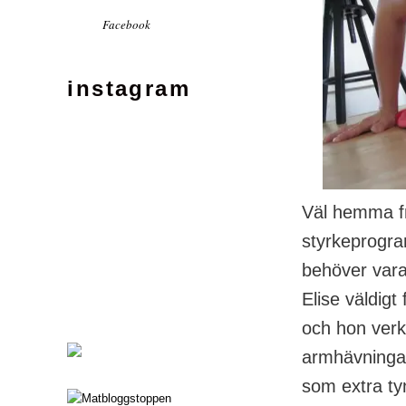
Facebook
instagram
Väl hemma fr
styrkeprogra
behöver vara
Elise väldig
och hon verka
armhävninga
som extra t