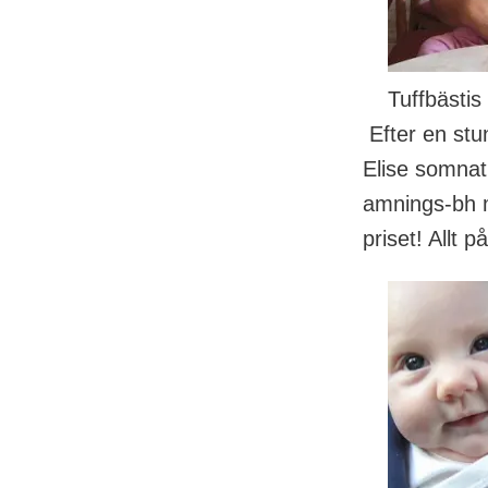
Tuffbästis 
Efter en stu
Elise somnat 
amnings-bh m
priset! Allt p