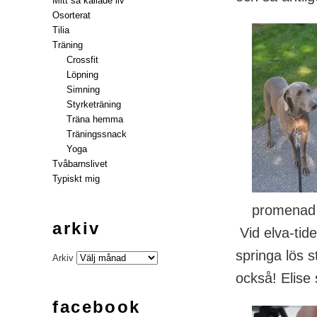
Mitt så kallade liv
Osorterat
Tilia
Träning
Crossfit
Löpning
Simning
Styrketräning
Träna hemma
Träningssnack
Yoga
Tvåbarnslivet
Typiskt mig
promenad
arkiv
Vid elva-tide
springa lös 
Arkiv
också! Elise s
facebook