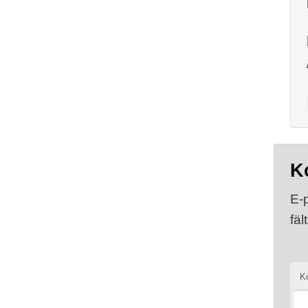
K
E-
fäl
K