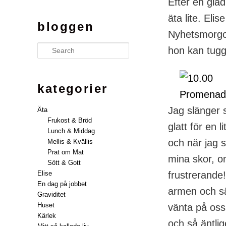
Efter en glad
äta lite. Eli
bloggen
Nyhetsmorgon
Search
hon kan tugg
kategorier
Jag slänger 
Äta
Frukost & Bröd
glatt för en 
Lunch & Middag
och när jag 
Mellis & Kvällis
Prat om Mat
mina skor, o
Sött & Gott
frustrerande
Elise
En dag på jobbet
armen och sä
Graviditet
Huset
vänta på oss
Kärlek
och så äntli