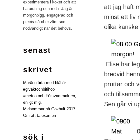
experimentera i köket och att
att jag haft m
ha ordning och reda. Jag är
morgonpigg, engagerad och
minst ett liv
precis så obekväm som
olika kanske 
nödvändigt när det behövs.
senast
Elise har le
skrivet
bredvid henn
Marängtårta med blåbär
pruttar och 
#givaktochbitihop
och tillsamma
#metoo och Försvarsmakten,
enligt mig.
Sen går vi up
Midsommar på Gökhult 2017
Om att ta examen
0
sök i