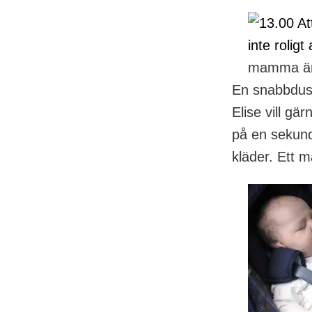
mamma är i
En snabbdus
Elise vill gä
på en sekund 
kläder. Ett m