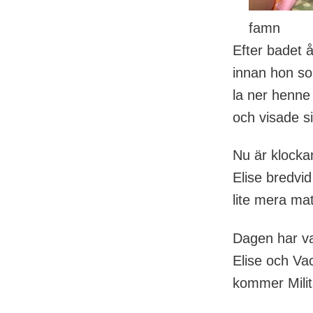
famn
Efter badet 
innan hon so
la ner henn
och visade s
Nu är klockan 
Elise bredvid
lite mera ma
Dagen har var
Elise och Va
kommer Mili