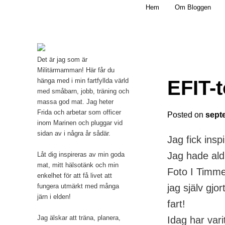
Main menu
Mamma, militär och märkbart obekväm
Hem
Om Bloggen
Skip to primary content
Militärmamman
Det är jag som är
Militärmamman! Här får du
EFIT-
hänga med i min fartfyllda värld
med småbarn, jobb, träning och
massa god mat. Jag heter
Frida och arbetar som officer
Posted on
sept
inom Marinen och pluggar vid
sidan av i några år sådär.
Jag fick insp
Jag hade aldr
Låt dig inspireras av min goda
mat, mitt hälsotänk och min
Foto I Timme
enkelhet för att få livet att
fungera utmärkt med många
jag själv gjo
järn i elden!
fart!
Jag älskar att träna, planera,
Idag har vari