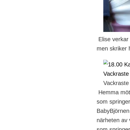
Elise verkar 
men skriker h
Vackraste
Hemma möts v
som springer 
BabyBjörnen 
närheten av 
som springer