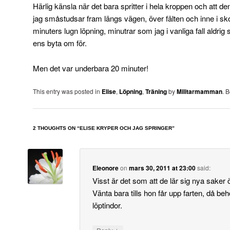
Härlig känsla när det bara spritter i hela kroppen och att de
jag småstudsar fram längs vägen, över fälten och inne i sk
minuters lugn löpning, minutrar som jag i vanliga fall aldrig
ens byta om för.
Men det var underbara 20 minuter!
This entry was posted in
Elise
,
Löpning
,
Träning
by
Militarmamman
. 
2 THOUGHTS ON “
ELISE KRYPER OCH JAG SPRINGER
”
Eleonore
on
mars 30, 2011 at 23:00
said:
Visst är det som att de lär sig nya saker 
Vänta bara tills hon får upp farten, då be
löptindor.
↓