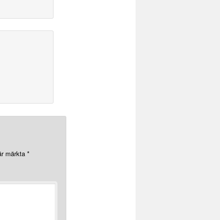
 är märkta
*