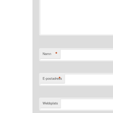
*
Namn
*
E-postadress
Webbplats