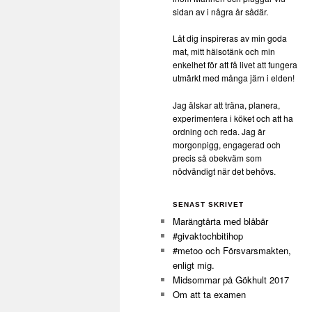
sidan av i några år sådär.
Låt dig inspireras av min goda
mat, mitt hälsotänk och min
enkelhet för att få livet att fungera
utmärkt med många järn i elden!
Jag älskar att träna, planera,
experimentera i köket och att ha
ordning och reda. Jag är
morgonpigg, engagerad och
precis så obekväm som
nödvändigt när det behövs.
SENAST SKRIVET
Marängtårta med blåbär
#givaktochbitihop
#metoo och Försvarsmakten,
enligt mig.
Midsommar på Gökhult 2017
Om att ta examen