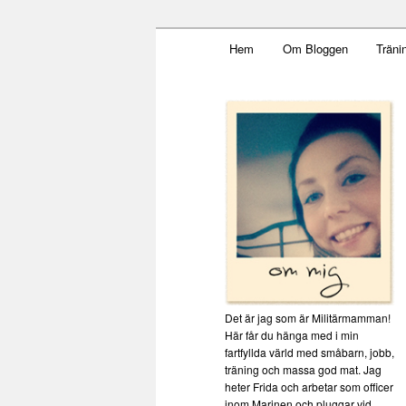
Main menu
Mamma, militär och märkbar
Hem
Om Bloggen
Träni
Skip to primary content
Militärmamm
Det är jag som är Militärmamman!
Här får du hänga med i min
fartfyllda värld med småbarn, jobb,
träning och massa god mat. Jag
heter Frida och arbetar som officer
inom Marinen och pluggar vid