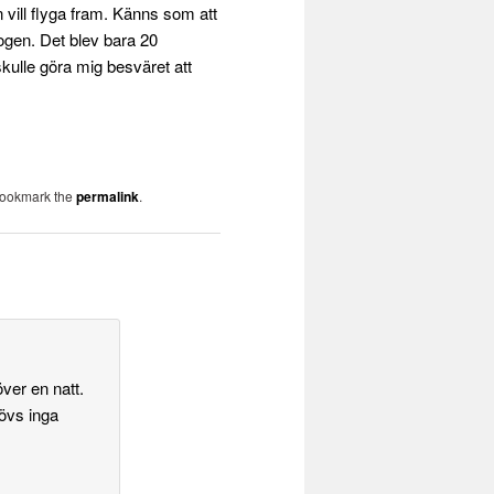
n vill flyga fram. Känns som att
ogen. Det blev bara 20
 skulle göra mig besväret att
Bookmark the
permalink
.
över en natt.
hövs inga