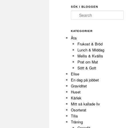
SÖK I BLOGGEN
Search
KATEGORIER
Äta
Frukost & Bröd
Lunch & Middag
Mellis & Kvällis
Prat om Mat
Sött & Gott
Elise
En dag på jobbet
Graviditet
Huset
Kärlek
Mitt så kallade liv
Osorterat
Tilia
Träning
Crossfit