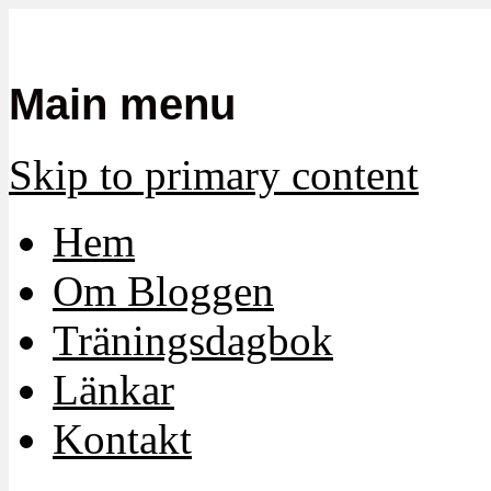
Mamma, militär och märkbart obekvä
Militärmamman
Main menu
Skip to primary content
Hem
Om Bloggen
Träningsdagbok
Länkar
Kontakt