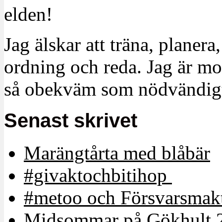
elden!
Jag älskar att träna, planera
ordning och reda. Jag är m
så obekväm som nödvändigt
Senast skrivet
Marängtårta med blåbär
#givaktochbitihop
#metoo och Försvarsmakt
Midsommar på Gökhult 