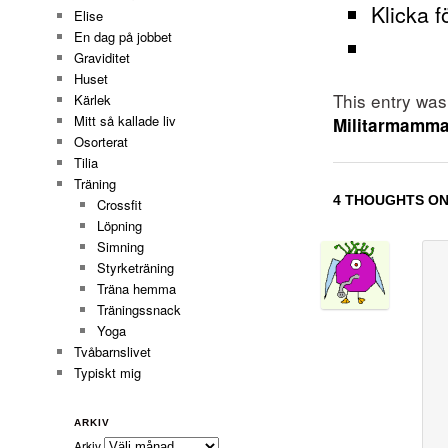
Klicka f
Elise
En dag på jobbet
Graviditet
Huset
This entry wa
Kärlek
Mitt så kallade liv
Militarmamm
Osorterat
Tilia
Träning
4 THOUGHTS ON
Crossfit
Löpning
Simning
Styrketräning
Träna hemma
Träningssnack
Yoga
Tvåbarnslivet
Typiskt mig
ARKIV
Arkiv