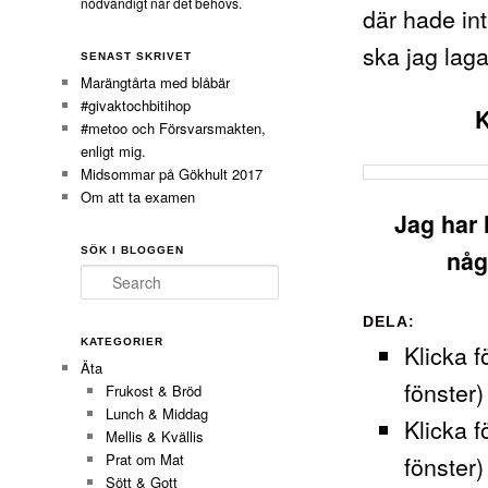
nödvändigt när det behövs.
där hade int
ska jag laga
SENAST SKRIVET
Marängtårta med blåbär
#givaktochbitihop
K
#metoo och Försvarsmakten,
enligt mig.
Midsommar på Gökhult 2017
Om att ta examen
Jag har h
SÖK I BLOGGEN
någ
Search
DELA:
KATEGORIER
Klicka f
Äta
fönster)
Frukost & Bröd
Lunch & Middag
Klicka f
Mellis & Kvällis
fönster)
Prat om Mat
Sött & Gott