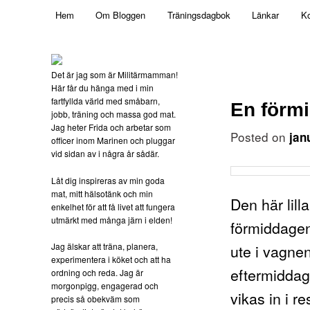
Main menu
Mamma, militär och märkbart obekväm
Hem
Om Bloggen
Träningsdagbok
Länkar
Ko
Skip to primary content
Militärmamman
Det är jag som är Militärmamman!
Här får du hänga med i min
fartfyllda värld med småbarn,
En förm
jobb, träning och massa god mat.
Jag heter Frida och arbetar som
Posted on
jan
officer inom Marinen och pluggar
vid sidan av i några år sådär.
Låt dig inspireras av min goda
mat, mitt hälsotänk och min
Den här lill
enkelhet för att få livet att fungera
utmärkt med många järn i elden!
förmiddagen
Jag älskar att träna, planera,
ute i vagnen
experimentera i köket och att ha
eftermiddags
ordning och reda. Jag är
morgonpigg, engagerad och
vikas in i r
precis så obekväm som