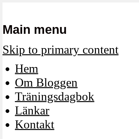
Mamma, militär och märkbart obekvä
Militärmamman
Main menu
Skip to primary content
Hem
Om Bloggen
Träningsdagbok
Länkar
Kontakt