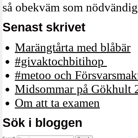
så obekväm som nödvändigt
Senast skrivet
Marängtårta med blåbär
#givaktochbitihop
#metoo och Försvarsmakt
Midsommar på Gökhult 
Om att ta examen
Sök i bloggen