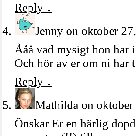
Reply
↓
Jenny
on
oktober 27,
Ååå vad mysigt hon har i 
Och hör av er om ni har t
Reply
↓
Mathilda
on
oktober
Önskar Er en härlig dop