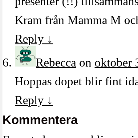
presenter (!!) tillsamman
Kram från Mamma M och
Reply
↓
Rebecca
on
oktober 
Hoppas dopet blir fint id
Reply
↓
Kommentera