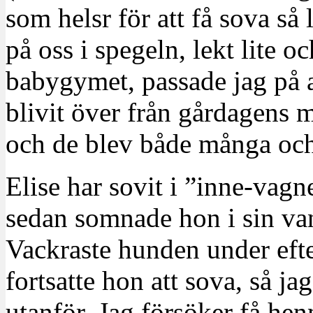
som helsr för att få sova så
på oss i spegeln, lekt lite o
babygymet, passade jag på a
blivit över från gårdagens 
och de blev både många oc
Elise har sovit i ”inne-vagn
sedan somnade hon i sin v
Vackraste hunden under ef
fortsatte hon att sova, så j
utanför. Jag försöker få henn