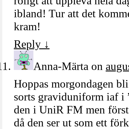
roligt att uppleva hela d
ibland! Tur att det komme
kram!
Reply
↓
Anna-Märta
on
augus
Hoppas morgondagen bli b
sorts graviduniform iaf i 
den i UniR FM men förstå
då den ser ut som ett för