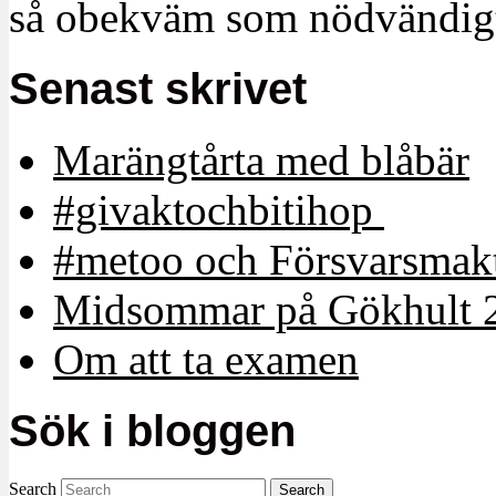
så obekväm som nödvändigt
Senast skrivet
Marängtårta med blåbär
#givaktochbitihop
#metoo och Försvarsmakt
Midsommar på Gökhult 
Om att ta examen
Sök i bloggen
Search