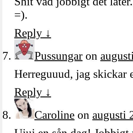
Shit vad jobbigt det låter
=).
Reply
↓
Pussungar
on
august
Herreguuud, jag skickar 
Reply
↓
Caroline
on
augusti 
Ujuj en sån dag! Jobbigt