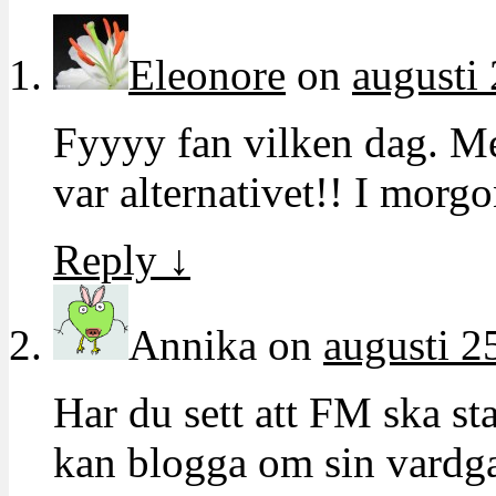
Eleonore
on
augusti 
Fyyyy fan vilken dag. Me
var alternativet!! I morg
Reply
↓
Annika
on
augusti 2
Har du sett att FM ska st
kan blogga om sin vardg