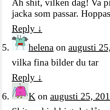
Åh shit, vilken dag! Va pi
jacka som passar. Hoppas
Reply
↓
helena
on
augusti 25
vilka fina bilder du tar
Reply
↓
K
on
augusti 25, 201