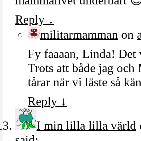
mammalivet underbart 
Reply
↓
militarmamman
on
Fy faaaan, Linda! Det 
Trots att både jag och 
tårar när vi läste så kä
Reply
↓
I min lilla lilla värld
said: