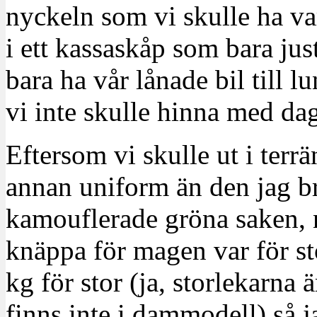
nyckeln som vi skulle ha var
i ett kassaskåp som bara just
bara ha vår lånade bil till 
vi inte skulle hinna med da
Eftersom vi skulle ut i terr
annan uniform än den jag b
kamouflerade gröna saken, 
knäppa för magen var för s
kg för stor (ja, storlekarna 
finns inte i dammodell) så j