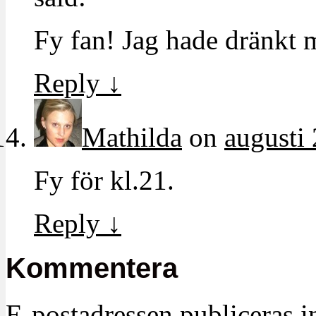
Fy fan! Jag hade dränkt m
Reply
↓
Mathilda
on
augusti 
Fy för kl.21.
Reply
↓
Kommentera
E-postadressen publiceras in