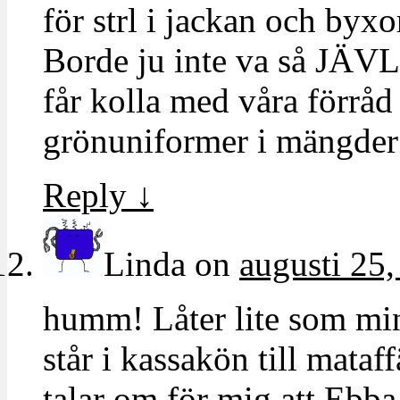
för strl i jackan och byx
Borde ju inte va så JÄVL
får kolla med våra förråd
grönuniformer i mängder
Reply
↓
Linda
on
augusti 25,
humm! Låter lite som min
står i kassakön till mataf
talar om för mig att Ebba