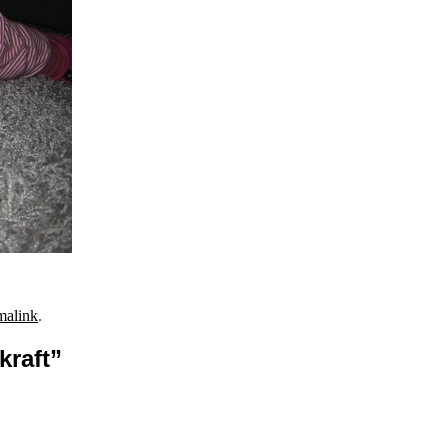
malink
.
kraft
”