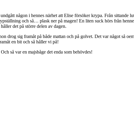
te undgått någon i hennes närhet att Elise försöker krypa. Från sittande l
ypställning och så… plask ner på magen! En liten suck hörs från henne o
håller det på större delen av dagen.
tt hon drog sig framåt på både mattan och på golvet. Det var något så oe
måt en bit och så håller vi på!
p. Och så var en majsbåge det enda som behövdes!