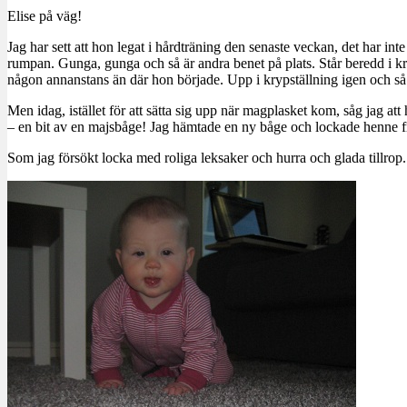
Elise på väg!
Jag har sett att hon legat i hårdträning den senaste veckan, det har in
rumpan. Gunga, gunga och så är andra benet på plats. Står beredd i kr
någon annanstans än där hon började. Upp i krypställning igen och så 
Men idag, istället för att sätta sig upp när magplasket kom, såg jag a
– en bit av en majsbåge! Jag hämtade en ny båge och lockade henne fra
Som jag försökt locka med roliga leksaker och hurra och glada tillro