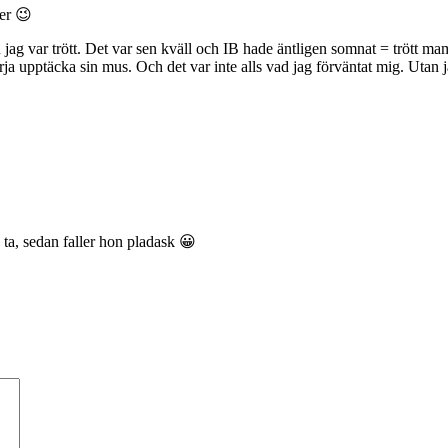
er 😉
g var trött. Det var sen kväll och IB hade äntligen somnat = trött mam
rja upptäcka sin mus. Och det var inte alls vad jag förväntat mig. Utan 
 ta, sedan faller hon pladask 😀