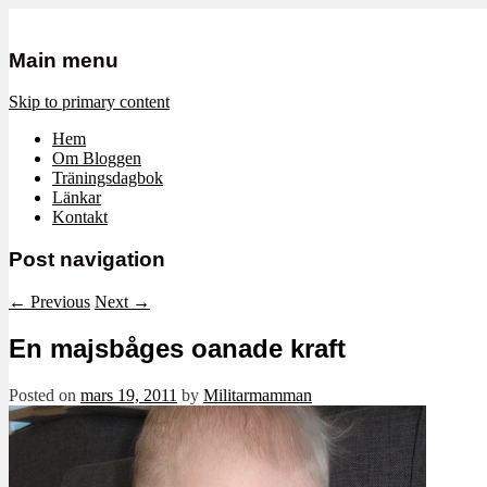
Mamma, militär och märkbart obekvä
Militärmamman
Main menu
Skip to primary content
Hem
Om Bloggen
Träningsdagbok
Länkar
Kontakt
Post navigation
←
Previous
Next
→
En majsbåges oanade kraft
Posted on
mars 19, 2011
by
Militarmamman