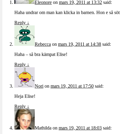
Eleonore
on
mars 19, 2011 at 13:32
said:
Haha undrar om man kan klicka in barnen. Hon e så söt
Reply
↓
Rebecca
on
mars 19, 2011 at 14:38
said:
Haha – så bra kämpat Elise!
Reply
↓
Nori
on
mars 19, 2011 at 17:50
said:
Heja Elise!
Reply
↓
Mathilda
on
mars 19, 2011 at 18:03
said: