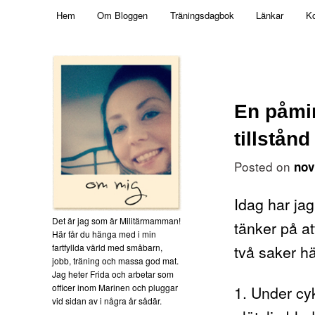
Main menu
Mamma, militär och märkbart obekväm
Hem
Om Bloggen
Träningsdagbok
Länkar
Ko
Skip to primary content
Militärmamman
En påmi
tillstånd
Posted on
nov
Idag har jag
Det är jag som är Militärmamman!
tänker på at
Här får du hänga med i min
två saker hä
fartfyllda värld med småbarn,
jobb, träning och massa god mat.
Jag heter Frida och arbetar som
officer inom Marinen och pluggar
1. Under cy
vid sidan av i några år sådär.