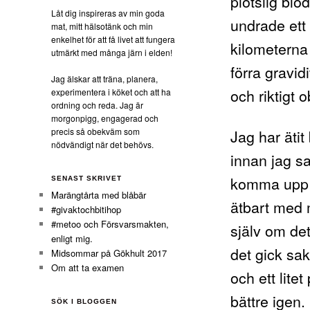
plötslig blo
Låt dig inspireras av min goda
undrade ett 
mat, mitt hälsotänk och min
enkelhet för att få livet att fungera
kilometerna
utmärkt med många järn i elden!
förra gravi
Jag älskar att träna, planera,
och riktigt 
experimentera i köket och att ha
ordning och reda. Jag är
morgonpigg, engagerad och
Jag har äti
precis så obekväm som
nödvändigt när det behövs.
innan jag s
komma upp ä
SENAST SKRIVET
Marängtårta med blåbär
ätbart med m
#givaktochbitihop
#metoo och Försvarsmakten,
själv om de
enligt mig.
det gick sak
Midsommar på Gökhult 2017
Om att ta examen
och ett lite
bättre igen.
SÖK I BLOGGEN