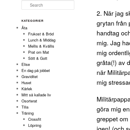
Search
2. När jag s
grytan från 
KATEGORIER
Äta
handtag och
Frukost & Bröd
Lunch & Middag
mig. Jag ha
Mellis & Kvällis
mig ordentli
Prat om Mat
Sött & Gott
gråta(!) av
Elise
när Militärp
En dag på jobbet
Graviditet
mig stressad
Huset
Kärlek
Mitt så kallade liv
Militärpapp
Osorterat
Tilia
göra mig en 
Träning
greppet om 
Crossfit
Löpning
igen! (och 