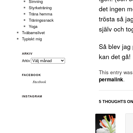
Simning
det ingen m
Styrketräning
Träna hemma
trösta så ja
Träningssnack
Yoga
själv och tog
Tvåbarnslivet
Typiskt mig
Så blev jag 
kan det gå!
ARKIV
Arkiv
This entry wa
FACEBOOK
.
permalink
Facebook
INSTAGRAM
5 THOUGHTS ON