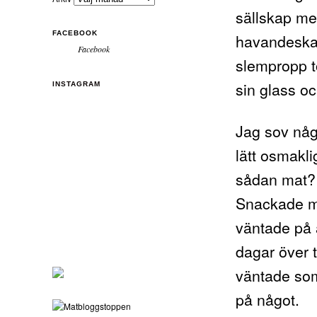
sällskap me
FACEBOOK
havandeskap
Facebook
slempropp to
sin glass oc
INSTAGRAM
Jag sov någ
lätt osmakli
sådan mat? 
Snackade me
väntade på 
dagar över 
väntade som 
på något.