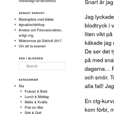
Snart är jag
nödvändigt när det behövs.
SENAST SKRIVET
Jag lyckades
Marängtårta med blåbär
blodtryck i 
#givaktochbitihop
#metoo och Försvarsmakten,
liten vikt p
enligt mig.
Midsommar på Gökhult 2017
käkade jag o
Om att ta examen
De ser det t
på med snab
SÖK I BLOGGEN
Search
dagarna… Fi
och smör. Tu
KATEGORIER
alla fall! J
Äta
Frukost & Bröd
Lunch & Middag
En ctg-kurv
Mellis & Kvällis
Prat om Mat
kom förbi, m
Sött & Gott