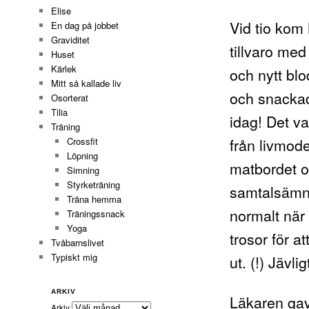
Elise
Vid tio kom
En dag på jobbet
Graviditet
tillvaro med
Huset
Kärlek
och nytt blo
Mitt så kallade liv
och snackade
Osorterat
Tilia
idag! Det v
Träning
från livmode
Crossfit
Löpning
matbordet o
Simning
Styrketräning
samtalsämne
Träna hemma
normalt när
Träningssnack
Yoga
trosor för a
Tvåbarnslivet
Typiskt mig
ut. (!) Jävli
ARKIV
Läkaren gav
Arkiv