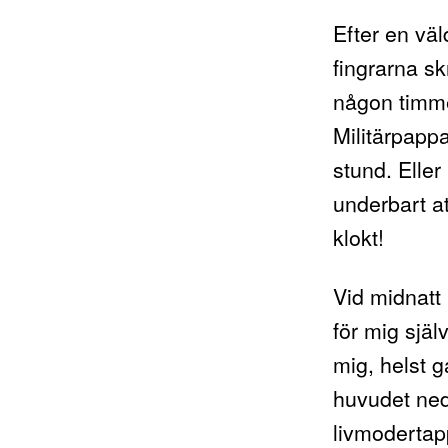
Efter en vä
fingrarna s
någon timme
Militärpapp
stund. Eller
underbart at
klokt!
Vid midnatt 
för mig själ
mig, helst g
huvudet ned
livmodertap