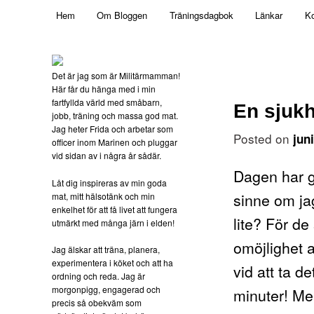
Main menu
Mamma, militär och märkbart obekväm
Hem
Om Bloggen
Träningsdagbok
Länkar
Ko
Skip to primary content
Militärmamman
Det är jag som är Militärmamman!
Här får du hänga med i min
fartfyllda värld med småbarn,
En sjuk
jobb, träning och massa god mat.
Jag heter Frida och arbetar som
Posted on
jun
officer inom Marinen och pluggar
vid sidan av i några år sådär.
Dagen har gå
Låt dig inspireras av min goda
sinne om ja
mat, mitt hälsotänk och min
enkelhet för att få livet att fungera
lite? För d
utmärkt med många järn i elden!
omöjlighet 
Jag älskar att träna, planera,
experimentera i köket och att ha
vid att ta d
ordning och reda. Jag är
morgonpigg, engagerad och
minuter! Men
precis så obekväm som