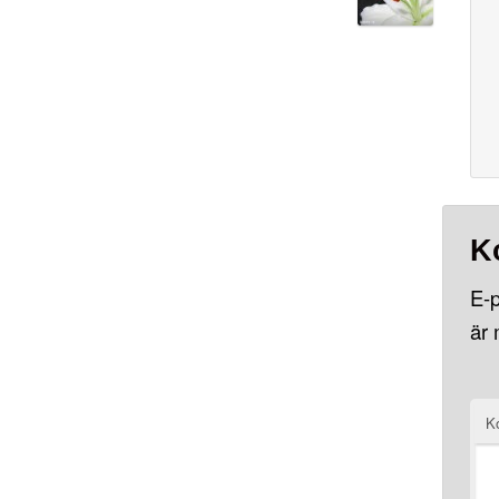
K
E-p
är
K