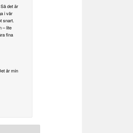
 Så det är
a i vår
 snart.
– lite
ra fina
Det är min