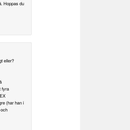
då. Hoppas du
t eller?
å
t fyra
SEX
re (har han i
e och