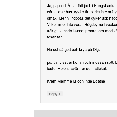
Ja, pappa L-Å har fått jobb i Kungsbacka.
där vi letar hus, tyvärr finns det inte mång
smak. Men vi hoppas det dyker upp något
Vi kommer inte vara i Högsby nu i veckan 
tråkigt, vi hade kunnat promenera med vå
tösabitar.
Ha det så gott och krya på Dig.
ps. Ja, visst är koftan och mössan sött. 
faster Helens svärmor som stickat.
Kram Mamma M och Inga Beatha
↓
Reply