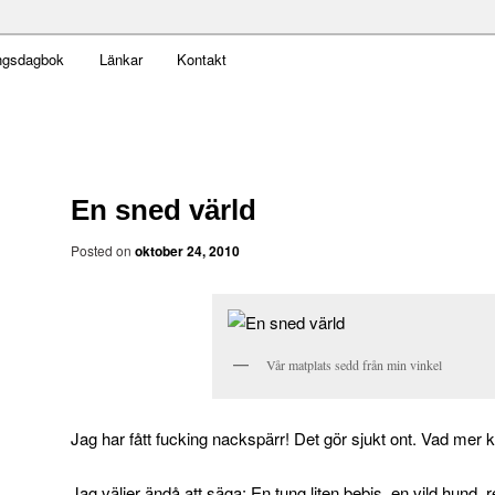
t obekväm
ngsdagbok
Länkar
Kontakt
an
En sned värld
Posted on
oktober 24, 2010
Vår matplats sedd från min vinkel
Jag har fått fucking nackspärr! Det gör sjukt ont. Vad mer 
Jag väljer ändå att säga: En tung liten bebis, en vild hund, 