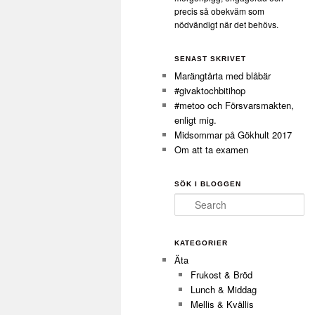
precis så obekväm som
nödvändigt när det behövs.
SENAST SKRIVET
Marängtårta med blåbär
#givaktochbitihop
#metoo och Försvarsmakten,
enligt mig.
Midsommar på Gökhult 2017
Om att ta examen
SÖK I BLOGGEN
Search
KATEGORIER
Äta
Frukost & Bröd
Lunch & Middag
Mellis & Kvällis