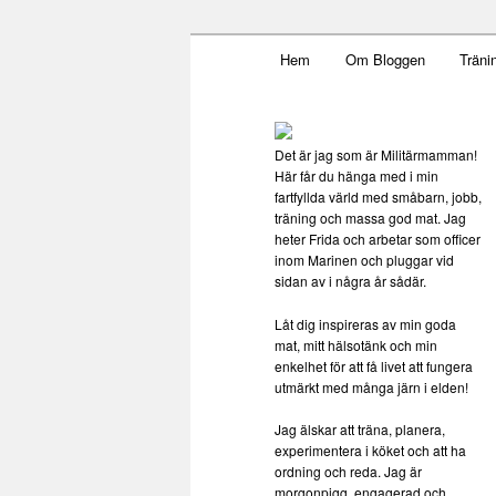
Main menu
Mamma, militär och märkbar
Hem
Om Bloggen
Träni
Skip to primary content
Militärmamm
Det är jag som är Militärmamman!
Här får du hänga med i min
fartfyllda värld med småbarn, jobb,
träning och massa god mat. Jag
heter Frida och arbetar som officer
inom Marinen och pluggar vid
sidan av i några år sådär.
Låt dig inspireras av min goda
mat, mitt hälsotänk och min
enkelhet för att få livet att fungera
utmärkt med många järn i elden!
Jag älskar att träna, planera,
experimentera i köket och att ha
ordning och reda. Jag är
morgonpigg, engagerad och