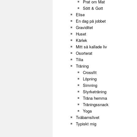
Prat om Mat
Sött & Gott
Elise
En dag på jobbet
Graviditet
Huset
Kärlek
Mitt så kallade liv
Osorterat
Tilia
Träning
Crossfit
Löpning
Simning
Styrketräning
Träna hemma
Träningssnack
Yoga
Tvåbarnslivet
Typiskt mig