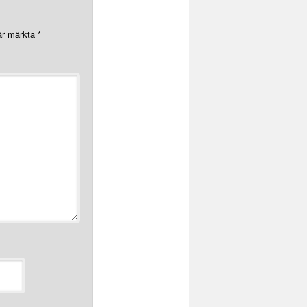
 är märkta
*