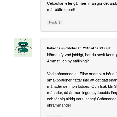
Cebastian eller gå, men man gör det än
mår bättre snart!
↓
Reply
Rebecca
on
oktober 25, 2010 at 09:29
said:
Nämen fy vad jobbigt, har du sovit konstig
Ammat i en ny ställning?
Vad spännande att Elise snart ska börja f
smakportioner, fattar inte att det gått snar
månader sen hon föddes. Och Isak blir 
månader, då är man ingen pyttebebis läng
och för sig aldrig varit, hehe)! Spännand
skrämmande!