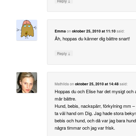
↓
Reply
Emma
on
oktober 25, 2010 at 11:10
said:
Åh, hoppas du känner dig bättre snart!
↓
Reply
Mathilda
on
oktober 25, 2010 at 14:48
said:
Hoppas du och Elise har det mysigt och a
mår bättre.
Hund, bebis, nackspärr, förkylning mm –
ta väl hand om Dig. Jag hade stora be
bebis och hund, och då var jag bara hund
några timmar och jag var frisk.