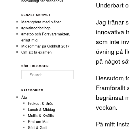
nödvändigt när det behövs.
Underbart o
SENAST SKRIVET
Jag tränar 
Marängtårta med blåbär
#givaktochbitihop
innovativa 
#metoo och Försvarsmakten,
som inte inv
enligt mig.
Midsommar på Gökhult 2017
övning på f
Om att ta examen
på något sä
SÖK I BLOGGEN
Search
Dessutom fo
Framförallt 
KATEGORIER
begränsat me
Äta
Frukost & Bröd
veckan.
Lunch & Middag
Mellis & Kvällis
Prat om Mat
På mitt Ins
Sött & Gott