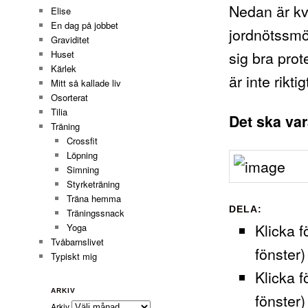
Nedan är kv
Elise
En dag på jobbet
jordnötssmör 
Graviditet
sig bra prote
Huset
Kärlek
är inte rikti
Mitt så kallade liv
Osorterat
Tilia
Det ska var
Träning
Crossfit
Löpning
Simning
Styrketräning
Träna hemma
DELA:
Träningssnack
Klicka f
Yoga
Tvåbarnslivet
fönster)
Typiskt mig
Klicka f
ARKIV
fönster)
Arkiv