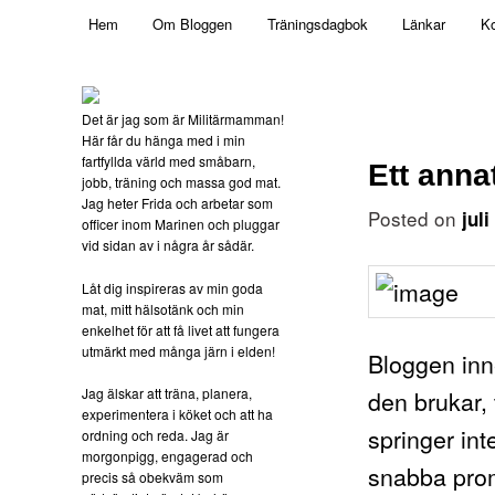
Main menu
Mamma, militär och märkbart obekväm
Hem
Om Bloggen
Träningsdagbok
Länkar
Ko
Skip to primary content
Militärmamman
Det är jag som är Militärmamman!
Här får du hänga med i min
fartfyllda värld med småbarn,
Ett anna
jobb, träning och massa god mat.
Jag heter Frida och arbetar som
Posted on
jul
officer inom Marinen och pluggar
vid sidan av i några år sådär.
Låt dig inspireras av min goda
mat, mitt hälsotänk och min
enkelhet för att få livet att fungera
utmärkt med många järn i elden!
Bloggen inne
Jag älskar att träna, planera,
den brukar,
experimentera i köket och att ha
springer int
ordning och reda. Jag är
morgonpigg, engagerad och
snabba pro
precis så obekväm som