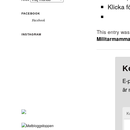
Klicka f
FACEBOOK
Facebook
This entry wa
INSTAGRAM
Militarmamm
K
E-p
är
K