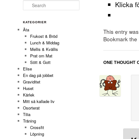
Klicka f
Search
KATEGORIER
Äta
This entry wa
Frukost & Bröd
Bookmark the
Lunch & Middag
Mellis & Kvällis
Prat om Mat
Sött & Gott
ONE THOUGHT O
Elise
En dag på jobbet
Graviditet
Huset
Kärlek
Mitt så kallade liv
Osorterat
Tilia
Träning
Crossfit
Löpning