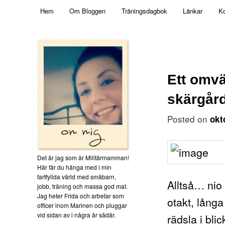
Main menu
Mamma, militär och märkbart obekväm
Hem
Om Bloggen
Träningsdagbok
Länkar
Ko
Skip to primary content
Militärmamman
Ett omvä
skärgår
Posted on
okt
Det är jag som är Militärmamman!
Här får du hänga med i min
fartfyllda värld med småbarn,
Alltså… nio 
jobb, träning och massa god mat.
Jag heter Frida och arbetar som
otakt, lång
officer inom Marinen och pluggar
vid sidan av i några år sådär.
rädsla i bli