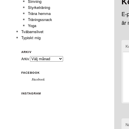
K
Simning
Styrketräning
E-p
Träna hemma
Träningssnack
är
Yoga
Tvåbarnslivet
Typiskt mig
K
ARKIV
Arkiv
FACEBOOK
Facebook
INSTAGRAM
N