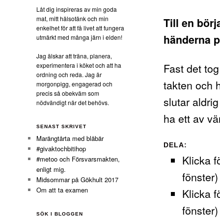
Låt dig inspireras av min goda
mat, mitt hälsotänk och min
Till en bör
enkelhet för att få livet att fungera
händerna p
utmärkt med många järn i elden!
Jag älskar att träna, planera,
Fast det tog 
experimentera i köket och att ha
ordning och reda. Jag är
takten och 
morgonpigg, engagerad och
precis så obekväm som
slutar aldri
nödvändigt när det behövs.
ha ett av vä
SENAST SKRIVET
Marängtårta med blåbär
DELA:
#givaktochbitihop
Klicka f
#metoo och Försvarsmakten,
enligt mig.
fönster)
Midsommar på Gökhult 2017
Om att ta examen
Klicka f
fönster)
SÖK I BLOGGEN