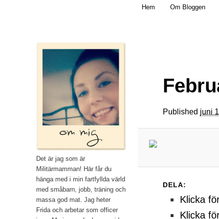
Main menu
Mamma, militär och märkbart obekväm
Hem
Om Bloggen
Skip to primary content
Militärmamman
Febru
Published
juni 
Det är jag som är
Militärmamman! Här får du
hänga med i min fartfyllda värld
DELA:
med småbarn, jobb, träning och
Klicka fö
massa god mat. Jag heter
Frida och arbetar som officer
Klicka fö