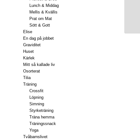
Lunch & Middag
Mellis & Kvällis
Prat om Mat
Sött & Gott
Elise
En dag på jobbet
Graviditet
Huset
Kärlek
Mitt så kallade liv
Osorterat
Tilia
Träning
Crossfit
Löpning
Simning
Styrketräning
Träna hemma
Träningssnack
Yoga
Tvåbarnslivet