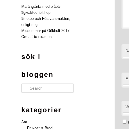
Marängtårta med blåbär
#givaktochbitihop
#metoo och Försvarsmakten,
enligt mig.
Midsommar på Gökhult 2017
Om att ta examen
N
sök i
bloggen
E
Search
W
kategorier
Äta
Frukost & Bröd