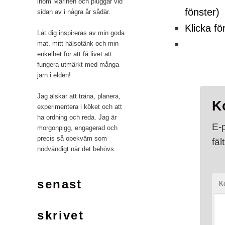
inom Marinen och pluggar vid
fönster)
sidan av i några år sådär.
Klicka fö
Låt dig inspireras av min goda
mat, mitt hälsotänk och min
enkelhet för att få livet att
fungera utmärkt med många
järn i elden!
Jag älskar att träna, planera,
K
experimentera i köket och att
ha ordning och reda. Jag är
E-
morgonpigg, engagerad och
precis så obekväm som
fäl
nödvändigt när det behövs.
senast
K
skrivet